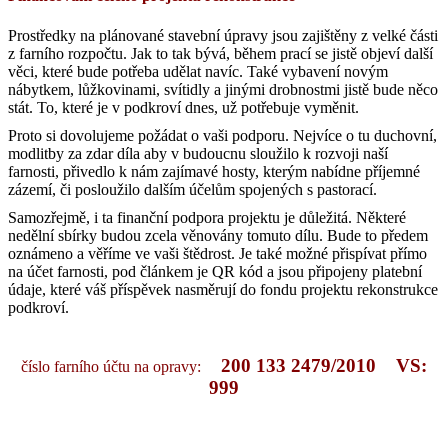
Prostředky na plánované stavební úpravy jsou zajištěny z velké části
z farního rozpočtu. Jak to tak bývá, během prací se jistě objeví další
věci, které bude potřeba udělat navíc. Také vybavení novým
nábytkem, lůžkovinami, svítidly a jinými drobnostmi jistě bude něco
stát. To, které je v podkroví dnes, už potřebuje vyměnit.
Proto si dovolujeme požádat o vaši podporu. Nejvíce o tu duchovní,
modlitby za zdar díla aby v budoucnu sloužilo k rozvoji naší
farnosti, přivedlo k nám zajímavé hosty, kterým nabídne příjemné
zázemí, či posloužilo dalším účelům spojených s pastorací.
Samozřejmě, i ta finanční podpora projektu je důležitá. Některé
nedělní sbírky budou zcela věnovány tomuto dílu. Bude to předem
oznámeno a věříme ve vaši štědrost. Je také možné přispívat přímo
na účet farnosti, pod článkem je QR kód a jsou připojeny platební
údaje, které váš příspěvek nasměrují do fondu projektu rekonstrukce
podkroví.
200 133 2479/2010 VS:
číslo farního účtu na opravy:
999