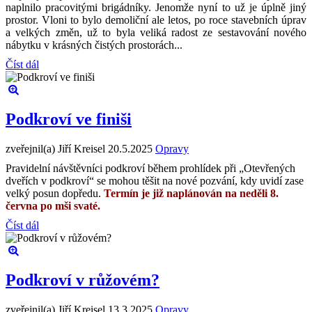
naplnilo pracovitými brigádníky. Jenomže nyní to už je úplně jiný
prostor. Vloni to bylo demoliční ale letos, po roce stavebních úprav
a velkých změn, už to byla veliká radost ze sestavování nového
nábytku v krásných čistých prostorách...
Číst dál
Podkroví ve finiši
zveřejnil(a) Jiří Kreisel
20.5.2025
Opravy
Pravidelní návštěvníci podkroví během prohlídek při „Otevřených
dveřích v podkroví“ se mohou těšit na nové pozvání, kdy uvidí zase
velký posun dopředu.
Termín je již naplánován na neděli 8.
června po mši svaté.
Číst dál
Podkroví v růžovém?
zveřejnil(a) Jiří Kreisel
13.3.2025
Opravy