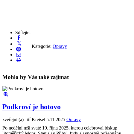
Sdílejte:
Kategorie:
Opravy
Mohlo by Vás také zajímat
Podkroví je hotovo
zveřejnil(a) Jiří Kreisel
5.11.2025
Opravy
Po nedělní mši svaté 19. října 2025, kterou celebroval biskup
litoměřický Mons. Stanislav Přibyl, byly slavnostně požehnány