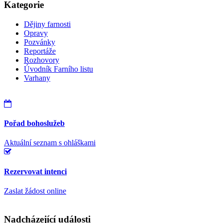
Kategorie
Dějiny farnosti
Opravy
Pozvánky
Reportáže
Rozhovory
Úvodník Farního listu
Varhany
Pořad bohoslužeb
Aktuální seznam s ohláškami
Rezervovat intenci
Zaslat žádost online
Nadcházející události