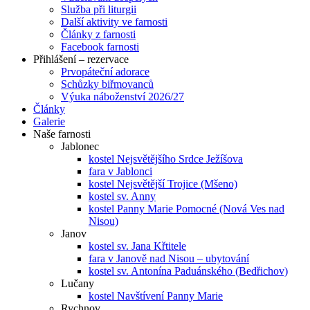
Služba při liturgii
Další aktivity ve farnosti
Články z farnosti
Facebook farnosti
Přihlášení – rezervace
Prvopáteční adorace
Schůzky biřmovanců
Výuka náboženství 2026/27
Články
Galerie
Naše farnosti
Jablonec
kostel Nejsvětějšího Srdce Ježíšova
fara v Jablonci
kostel Nejsvětější Trojice (Mšeno)
kostel sv. Anny
kostel Panny Marie Pomocné (Nová Ves nad
Nisou)
Janov
kostel sv. Jana Křtitele
fara v Janově nad Nisou – ubytování
kostel sv. Antonína Paduánského (Bedřichov)
Lučany
kostel Navštívení Panny Marie
Rychnov