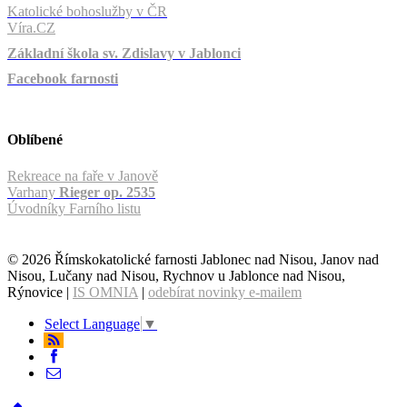
Katolické bohoslužby v ČR
Víra.CZ
Základní škola sv. Zdislavy v Jablonci
Facebook farnosti
Oblíbené
Rekreace na faře v Janově
Varhany
Rieger op. 2535
Úvodníky Farního listu
© 2026 Římskokatolické farnosti Jablonec nad Nisou, Janov nad
Nisou, Lučany nad Nisou, Rychnov u Jablonce nad Nisou,
Rýnovice |
IS OMNIA
|
odebírat novinky e-mailem
Select Language
▼