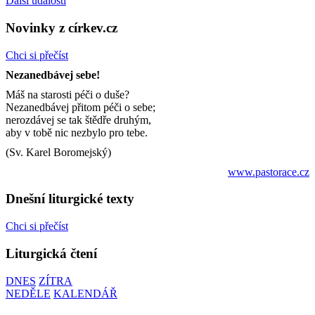
Další události
Novinky z církev.cz
Chci si přečíst
Nezanedbávej sebe!
Máš na starosti péči o duše?
Nezanedbávej přitom péči o sebe;
nerozdávej se tak štědře druhým,
aby v tobě nic nezbylo pro tebe.
(Sv. Karel Boromejský)
www.pastorace.cz
Dnešní liturgické texty
Chci si přečíst
Liturgická čtení
DNES
ZÍTRA
NEDĚLE
KALENDÁŘ