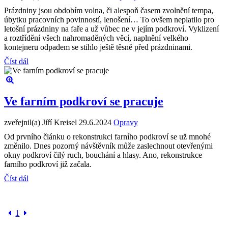
Prázdniny jsou obdobím volna, či alespoň časem zvolnění tempa,
úbytku pracovních povinností, lenošení… To ovšem neplatilo pro
letošní prázdniny na faře a už vůbec ne v jejím podkroví. Vyklizení
a roztřídění všech nahromaděných věcí, naplnění velkého
kontejneru odpadem se stihlo ještě těsně před prázdninami.
Číst dál
Ve farním podkroví se pracuje
zveřejnil(a) Jiří Kreisel
29.6.2024
Opravy
Od prvního článku o rekonstrukci farního podkroví se už mnohé
změnilo. Dnes pozorný návštěvník může zaslechnout otevřenými
okny podkroví čilý ruch, bouchání a hlasy. Ano, rekonstrukce
farního podkroví již začala.
Číst dál
1