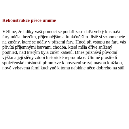
Rekonstrukce přece umíme
Věříme, že i díky vaší pomoci se podaří zase další velký kus naší
fary udělat hezčím, příjemnějším a funkčnějším. Jistě si vzpomenete
na změny, které se udály v přízemí fary. Hned při vstupu na faru vás
přivítá příjemnými barvami chodba, která měla dříve snížený
podhled, nad kterým byla změť kabelů. Dnes přiznává původní
výšku a její stěny zdobí historické reprodukce. Útulné prostředí
společenské místnosti přímo zve k posezení se zajímavou knížkou,
nově vybavená farní kuchyně k tomu nabídne něco dobrého na stůl.