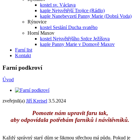
kostel sv. Václava
kaple Nejsvětější Trojice (Rádlo)
kaple Nanebevzetí Panny Marie (Dobrá Voda)
Rýnovice
kostel Seslání Ducha svatého
Horní Maxov
kostel Nejsvětějšího Srdce Ježíšova
kaple Panny Marie v Domově Maxov
Farní list
Kontakt
Farní podkroví
Úvod
zveřejnil(a)
Jiří Kreisel
3.5.2024
Pomozte nám upravit faru tak,
aby odpovídala potřebám farníků i návštěvníků.
Každý správný starý dům se šikmou střechou má půdu. Pokud je