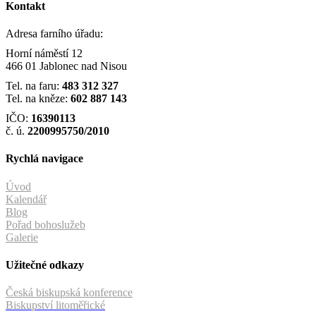
Kontakt
Adresa farního úřadu:
Horní náměstí 12
466 01 Jablonec nad Nisou
Tel. na faru:
483 312 327
Tel. na kněze:
602 887 143
IČO:
16390113
č. ú.
2200995750/2010
Rychlá navigace
Úvod
Kalendář
Blog
Pořad bohoslužeb
Galerie
Užitečné odkazy
Česká biskupská konference
Biskupství litoměřické