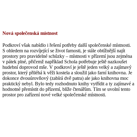
Nová společenská místnost
Podkroví však nabídlo i řešení potřeby další společenské místnosti.
S ohledem na rozvíjející se život farnosti, je stále obtížnější najít
prostory pro pravidelné schůzky – místnosti v přízemí jsou zejména
v pátek plné, přičemž například Schola potřebuje ještě nazkoušet
hudební doprovod mše. V podkroví je ještě jeden velký a zajímavý
prostor, který přiléhá k věži kostela a sloužil jako farní knihovna. Je
dokonce dvouúrovňový (zabírá dvě patra) ale jako knihovna moc
praktický nebyl. Bylo tedy rozhodnuto knihy vytřídit a ty zajímavé a
hodnotné přemístit do přízemí, blíže čtenářům. Tím se uvolní tento
prostor pro zařízení nové velké společenské místnosti.