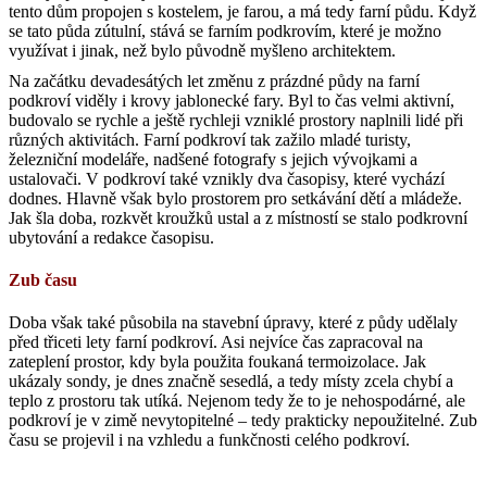
tento dům propojen s kostelem, je farou, a má tedy farní půdu. Když
se tato půda zútulní, stává se farním podkrovím, které je možno
využívat i jinak, než bylo původně myšleno architektem.
Na začátku devadesátých let změnu z prázdné půdy na farní
podkroví viděly i krovy jablonecké fary. Byl to čas velmi aktivní,
budovalo se rychle a ještě rychleji vzniklé prostory naplnili lidé při
různých aktivitách. Farní podkroví tak zažilo mladé turisty,
železniční modeláře, nadšené fotografy s jejich vývojkami a
ustalovači. V podkroví také vznikly dva časopisy, které vychází
dodnes. Hlavně však bylo prostorem pro setkávání dětí a mládeže.
Jak šla doba, rozkvět kroužků ustal a z místností se stalo podkrovní
ubytování a redakce časopisu.
Zub času
Doba však také působila na stavební úpravy, které z půdy udělaly
před třiceti lety farní podkroví. Asi nejvíce čas zapracoval na
zateplení prostor, kdy byla použita foukaná termoizolace. Jak
ukázaly sondy, je dnes značně sesedlá, a tedy místy zcela chybí a
teplo z prostoru tak utíká. Nejenom tedy že to je nehospodárné, ale
podkroví je v zimě nevytopitelné – tedy prakticky nepoužitelné. Zub
času se projevil i na vzhledu a funkčnosti celého podkroví.