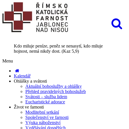
Kdo miluje peníze, peněz se nenasytí, kdo miluje
hojnost, nemá nikdy dost. (Kaz 5,9)
Menu
Kalendář
Ohlášky a svátosti
Aktuální bohoslužby a ohlášky
Přehled pravidelných bohoslužeb
Svátosti – služba lidem
Eucharistické adorace
Život ve farnosti
Modlitební setkání
Společenství ve farnosti
Výuka náboženství
Vzdělávání dospělých