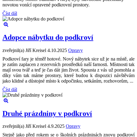
novotou vonící opravené podkrovní prostory.
Číst dál
Adopce nábytku do podkroví
zveřejnil(a) Jiří Kreisel
4.10.2025
Opravy
Podkroví fary je téměř hotové. Nový nábytek sice už je na místě, ale
je zatím zaplacen z rezervních prostředků naší farnosti. Místnosti tak
mají svou tvář a teď je čas dát jim život. Spousta z vás už pomohla a
díky vám tak máme prostory, které budou k dispozici návštěvám
jako klidné a důstojné místo k odpočinku, setkáním, rozhovorům, ...
Číst dál
Druhé prázdniny v podkroví
zveřejnil(a) Jiří Kreisel
4.9.2025
Opravy
Stejně jako před rokem se o školních prázdninách znovu podkroví