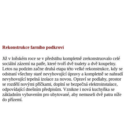
Rekonstrukce farního podkroví
Již v loňském roce se v předstihu kompletně zrekonstruovalo celé
sociální zázemí na patře, které tvoří dvě toalety a dvě koupelny.
Letos na podzim začne druhá etapa této velké rekonstrukce, kdy se
odstraní všechny staré nevyhovující úpravy a kompletně se nahradí
nevyhovující tepelná izolace za novou. Opraví se podlahy, prostor
se rozdělí novými příčkami, doplní se bezpečná elektroinstalace,
odpovídající dnešním předpisům. Vznikne i nová kuchyňka se
základním vybavením pro ubytované, aby nemuseli dvě patra níže
do přízemí.