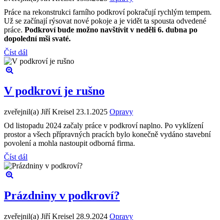
Práce na rekonstrukci farního podkroví pokračují rychlým tempem.
Už se začínají rýsovat nové pokoje a je vidět ta spousta odvedené
práce.
Podkroví bude možno navštívit v neděli 6. dubna po
dopolední mši svaté.
Číst dál
V podkroví je rušno
zveřejnil(a) Jiří Kreisel
23.1.2025
Opravy
Od listopadu 2024 začaly práce v podkroví naplno. Po vyklízení
prostor a všech přípravných pracích bylo konečně vydáno stavební
povolení a mohla nastoupit odborná firma.
Číst dál
Prázdniny v podkroví?
zveřejnil(a) Jiří Kreisel
28.9.2024
Opravy