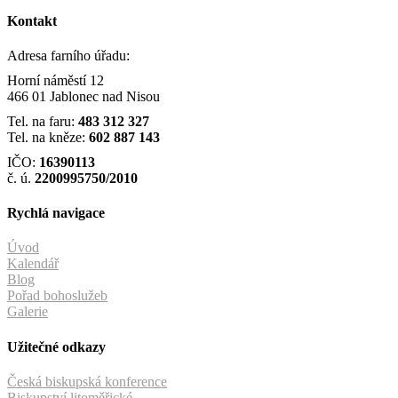
Kontakt
Adresa farního úřadu:
Horní náměstí 12
466 01 Jablonec nad Nisou
Tel. na faru:
483 312 327
Tel. na kněze:
602 887 143
IČO:
16390113
č. ú.
2200995750/2010
Rychlá navigace
Úvod
Kalendář
Blog
Pořad bohoslužeb
Galerie
Užitečné odkazy
Česká biskupská konference
Biskupství litoměřické