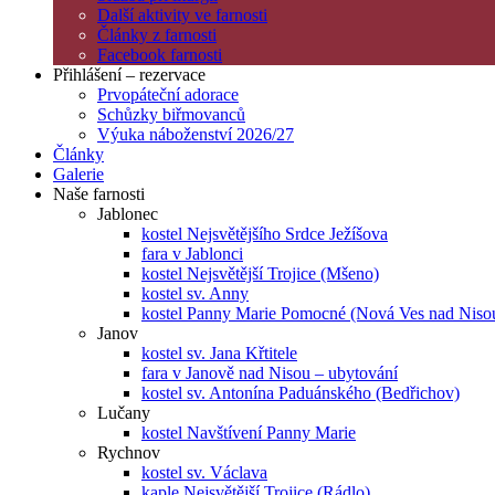
Další aktivity ve farnosti
Články z farnosti
Facebook farnosti
Přihlášení – rezervace
Prvopáteční adorace
Schůzky biřmovanců
Výuka náboženství 2026/27
Články
Galerie
Naše farnosti
Jablonec
kostel Nejsvětějšího Srdce Ježíšova
fara v Jablonci
kostel Nejsvětější Trojice (Mšeno)
kostel sv. Anny
kostel Panny Marie Pomocné (Nová Ves nad Niso
Janov
kostel sv. Jana Křtitele
fara v Janově nad Nisou – ubytování
kostel sv. Antonína Paduánského (Bedřichov)
Lučany
kostel Navštívení Panny Marie
Rychnov
kostel sv. Václava
kaple Nejsvětější Trojice (Rádlo)