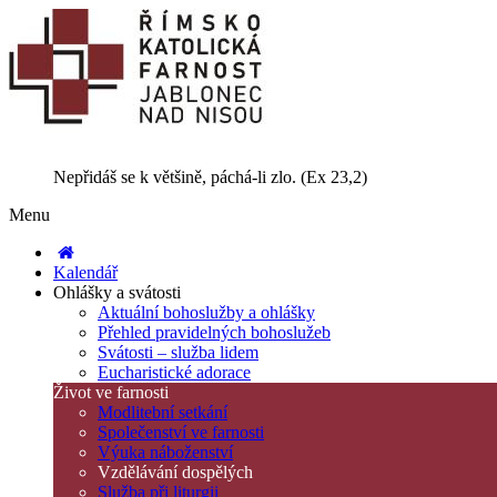
Nepřidáš se k většině, páchá-li zlo. (Ex 23,2)
Menu
Kalendář
Ohlášky a svátosti
Aktuální bohoslužby a ohlášky
Přehled pravidelných bohoslužeb
Svátosti – služba lidem
Eucharistické adorace
Život ve farnosti
Modlitební setkání
Společenství ve farnosti
Výuka náboženství
Vzdělávání dospělých
Služba při liturgii