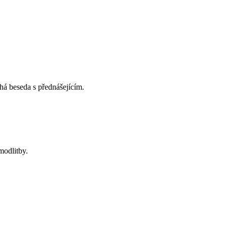
há beseda s přednášejícím.
modlitby.