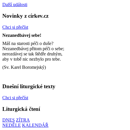
Další události
Novinky z církev.cz
Chci si přečíst
Nezanedbávej sebe!
Máš na starosti péči o duše?
Nezanedbávej přitom péči o sebe;
nerozdávej se tak štědře druhým,
aby v tobě nic nezbylo pro tebe.
(Sv. Karel Boromejský)
Dnešní liturgické texty
Chci si přečíst
Liturgická čtení
DNES
ZÍTRA
NEDĚLE
KALENDÁŘ