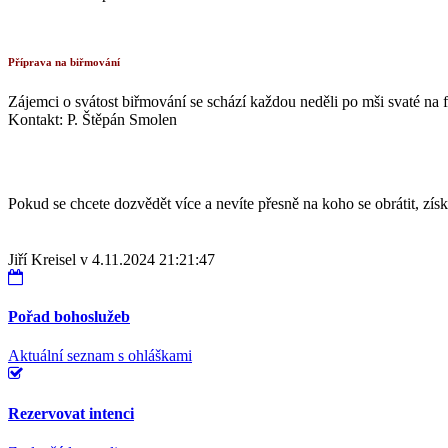
Příprava na biřmování
Zájemci o svátost biřmování se schází každou neděli po mši svaté na fa
Kontakt: P. Štěpán Smolen
Pokud se chcete dozvědět více a nevíte přesně na koho se obrátit, získá
Jiří Kreisel v 4.11.2024 21:21:47
Pořad bohoslužeb
Aktuální seznam s ohláškami
Rezervovat intenci