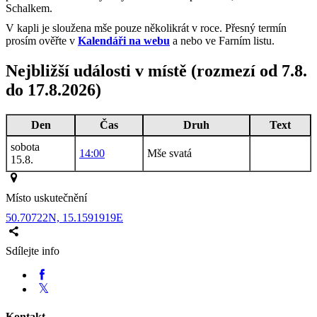
Schalkem.
V kapli je sloužena mše pouze několikrát v roce. Přesný termín
prosím ověřte v
Kalendáři
na webu
a nebo ve Farním listu.
Nejbližší události v místě (rozmezí od 7.8.
do 17.8.2026)
Den
Čas
Druh
Text
sobota
14:00
Mše svatá
15.8.
Místo uskutečnění
50.70722N, 15.1591919E
Sdílejte info
Kontakt