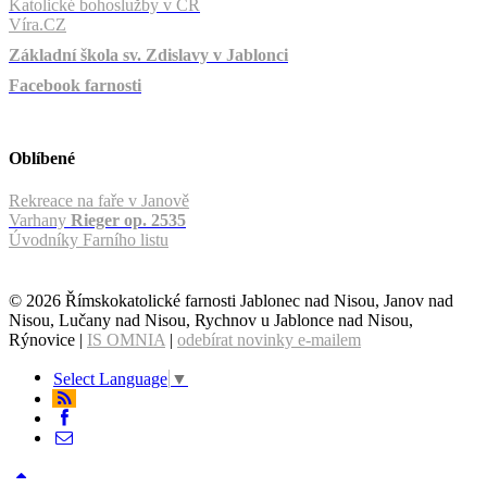
Katolické bohoslužby v ČR
Víra.CZ
Základní škola sv. Zdislavy v Jablonci
Facebook farnosti
Oblíbené
Rekreace na faře v Janově
Varhany
Rieger op. 2535
Úvodníky Farního listu
© 2026 Římskokatolické farnosti Jablonec nad Nisou, Janov nad
Nisou, Lučany nad Nisou, Rychnov u Jablonce nad Nisou,
Rýnovice |
IS OMNIA
|
odebírat novinky e-mailem
Select Language
▼