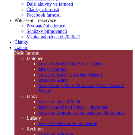
Další aktivity ve farnosti
Články z farnosti
Facebook farnosti
Přihlášení – rezervace
Prvopáteční adorace
Schůzky biřmovanců
Výuka náboženství 2026/27
Články
Galerie
Naše farnosti
Jablonec
kostel Nejsvětějšího Srdce Ježíšova
fara v Jablonci
kostel Nejsvětější Trojice (Mšeno)
kostel sv. Anny
kostel Panny Marie Pomocné (Nová Ves nad
Nisou)
Janov
kostel sv. Jana Křtitele
fara v Janově nad Nisou – ubytování
kostel sv. Antonína Paduánského (Bedřichov)
Lučany
kostel Navštívení Panny Marie
Rychnov
kostel sv. Václava