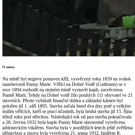
O místu:
Na místě byl nejprve postaven kříž, vysvěcený roku 1859 na svátek
nanebevzetí Panny Marie. Věřící na Dobré Vodě (Gutbrunn) se v
roce 1894 rozhodli na stejném místě vystavět kapli, zasvěcenou
Panně Marii. Tehdy na Dobré vodě žilo pouhých 111 obyvatel ve 21
staveních. Přesto vyhlásili finanční sbírku a základní kámen byl
položen již 1. září 1895. Stavba začala hned dva dny poté a velkým
úsilím věřících, kteří se prací účastnili, byla hrubá stavba již 15. října
téhož roku pod střechou. Následující rok od jara stavba pokračovala
a 28. června 1932 byla kaple Panny Marie slavnostně vysvěcena
jabloneckým vikářem. Stavba byla v pozdějších letech ještě zvětšena
přístavbou a znovu byla vysvěcena 21. srpna 1932, farářem R.