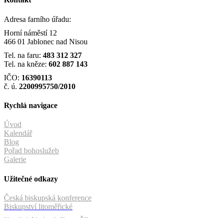
Adresa farního úřadu:
Horní náměstí 12
466 01 Jablonec nad Nisou
Tel. na faru:
483 312 327
Tel. na kněze:
602 887 143
IČO:
16390113
č. ú.
2200995750/2010
Rychlá navigace
Úvod
Kalendář
Blog
Pořad bohoslužeb
Galerie
Užitečné odkazy
Česká biskupská konference
Biskupství litoměřické