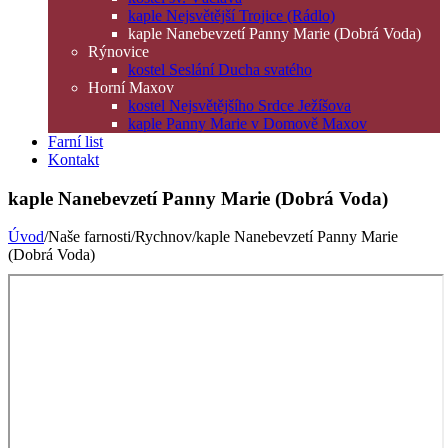
kaple Nejsvětější Trojice (Rádlo)
kaple Nanebevzetí Panny Marie (Dobrá Voda)
Rýnovice
kostel Seslání Ducha svatého
Horní Maxov
kostel Nejsvětějšího Srdce Ježíšova
kaple Panny Marie v Domově Maxov
Farní list
Kontakt
kaple Nanebevzetí Panny Marie (Dobrá Voda)
Úvod
/Naše farnosti/Rychnov/kaple Nanebevzetí Panny Marie
(Dobrá Voda)