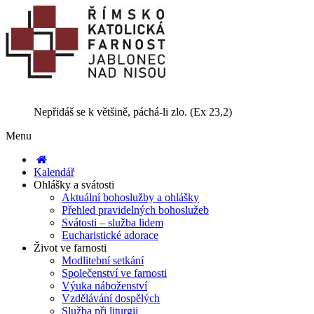
Nepřidáš se k většině, páchá-li zlo. (Ex 23,2)
Menu
Kalendář
Ohlášky a svátosti
Aktuální bohoslužby a ohlášky
Přehled pravidelných bohoslužeb
Svátosti – služba lidem
Eucharistické adorace
Život ve farnosti
Modlitební setkání
Společenství ve farnosti
Výuka náboženství
Vzdělávání dospělých
Služba při liturgii