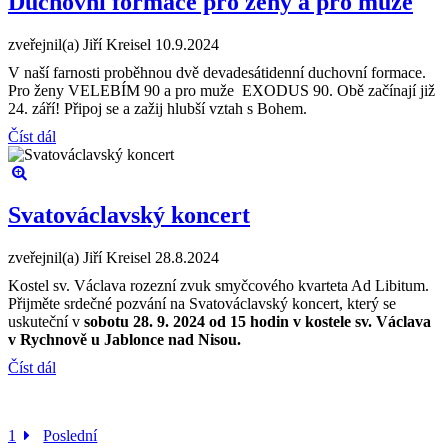
Duchovní formace pro ženy a pro muže
zveřejnil(a) Jiří Kreisel
10.9.2024
V naší farnosti proběhnou dvě devadesátidenní duchovní formace.
Pro ženy VELEBÍM 90 a pro muže EXODUS 90. Obě začínají již
24. září! Připoj se a zažij hlubší vztah s Bohem.
Číst dál
Svatováclavský koncert
zveřejnil(a) Jiří Kreisel
28.8.2024
Kostel sv. Václava rozezní zvuk smyčcového kvarteta Ad Libitum.
Přijměte srdečné pozvání na Svatováclavský koncert, který se
uskuteční v
sobotu 28. 9. 2024 od 15 hodin v kostele sv. Václava
v Rychnově u Jablonce nad Nisou.
Číst dál
1
Poslední