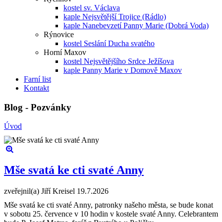
kostel sv. Václava
kaple Nejsvětější Trojice (Rádlo)
kaple Nanebevzetí Panny Marie (Dobrá Voda)
Rýnovice
kostel Seslání Ducha svatého
Horní Maxov
kostel Nejsvětějšího Srdce Ježíšova
kaple Panny Marie v Domově Maxov
Farní list
Kontakt
Blog - Pozvánky
Úvod
Mše svatá ke cti svaté Anny
zveřejnil(a) Jiří Kreisel
19.7.2026
Mše svatá ke cti svaté Anny, patronky našeho města, se bude konat
v sobotu 25. července v 10 hodin v kostele svaté Anny. Celebrantem