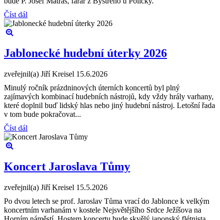
bude P. Josef Matras, farář z Bystrého u Poličky.
Číst dál
Jablonecké hudební úterky 2026
zveřejnil(a) Jiří Kreisel
15.6.2026
Minulý ročník prázdninových úterních koncertů byl plný
zajímavých kombinací hudebních nástrojů, kdy vždy hrály varhany,
které doplnil buď lidský hlas nebo jiný hudební nástroj. Letošní řada
v tom bude pokračovat...
Číst dál
Koncert Jaroslava Tůmy
zveřejnil(a) Jiří Kreisel
15.5.2026
Po dvou letech se prof. Jaroslav Tůma vrací do Jablonce k velkým
koncertním varhanám v kostele Nejsvětějšího Srdce Ježíšova na
Horním náměstí. Hostem koncertu bude skvělý japonský flétnista