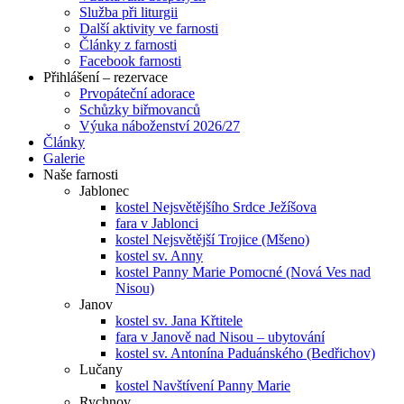
Služba při liturgii
Další aktivity ve farnosti
Články z farnosti
Facebook farnosti
Přihlášení – rezervace
Prvopáteční adorace
Schůzky biřmovanců
Výuka náboženství 2026/27
Články
Galerie
Naše farnosti
Jablonec
kostel Nejsvětějšího Srdce Ježíšova
fara v Jablonci
kostel Nejsvětější Trojice (Mšeno)
kostel sv. Anny
kostel Panny Marie Pomocné (Nová Ves nad
Nisou)
Janov
kostel sv. Jana Křtitele
fara v Janově nad Nisou – ubytování
kostel sv. Antonína Paduánského (Bedřichov)
Lučany
kostel Navštívení Panny Marie
Rychnov