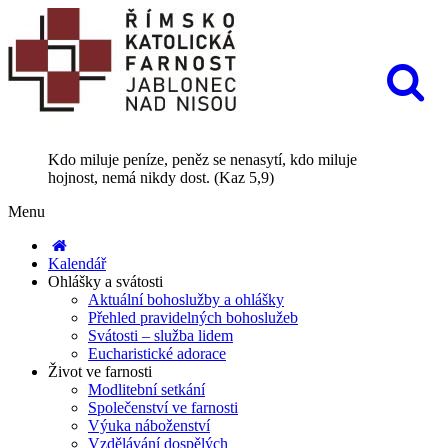
Kdo miluje peníze, peněz se nenasytí, kdo miluje
hojnost, nemá nikdy dost. (Kaz 5,9)
Menu
Kalendář
Ohlášky a svátosti
Aktuální bohoslužby a ohlášky
Přehled pravidelných bohoslužeb
Svátosti – služba lidem
Eucharistické adorace
Život ve farnosti
Modlitební setkání
Společenství ve farnosti
Výuka náboženství
Vzdělávání dospělých