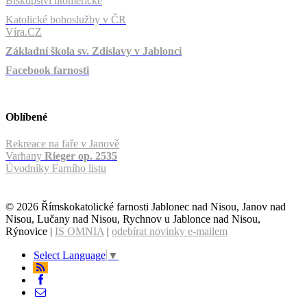
Biskupství litoměřické
Katolické bohoslužby v ČR
Víra.CZ
Základní škola sv. Zdislavy v Jablonci
Facebook farnosti
Oblíbené
Rekreace na faře v Janově
Varhany
Rieger op. 2535
Úvodníky Farního listu
© 2026 Římskokatolické farnosti Jablonec nad Nisou, Janov nad
Nisou, Lučany nad Nisou, Rychnov u Jablonce nad Nisou,
Rýnovice |
IS OMNIA
|
odebírat novinky e-mailem
Select Language
▼