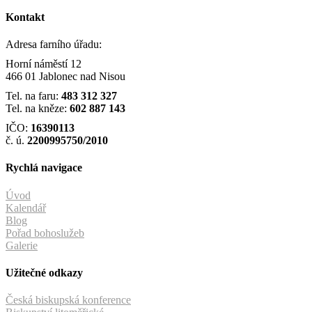
Kontakt
Adresa farního úřadu:
Horní náměstí 12
466 01 Jablonec nad Nisou
Tel. na faru:
483 312 327
Tel. na kněze:
602 887 143
IČO:
16390113
č. ú.
2200995750/2010
Rychlá navigace
Úvod
Kalendář
Blog
Pořad bohoslužeb
Galerie
Užitečné odkazy
Česká biskupská konference