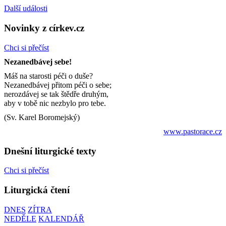
Další události
Novinky z církev.cz
Chci si přečíst
Nezanedbávej sebe!
Máš na starosti péči o duše?
Nezanedbávej přitom péči o sebe;
nerozdávej se tak štědře druhým,
aby v tobě nic nezbylo pro tebe.
(Sv. Karel Boromejský)
www.pastorace.cz
Dnešní liturgické texty
Chci si přečíst
Liturgická čtení
DNES
ZÍTRA
NEDĚLE
KALENDÁŘ