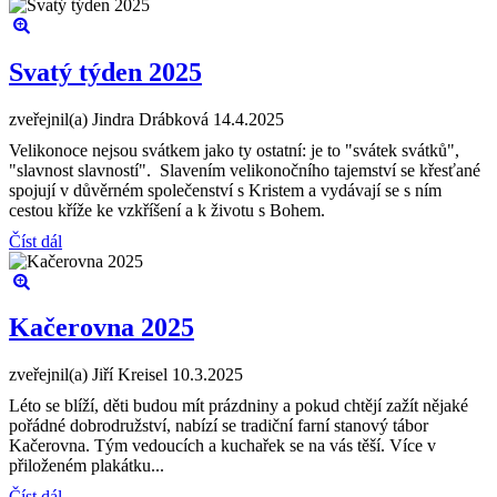
Svatý týden 2025
zveřejnil(a) Jindra Drábková
14.4.2025
Velikonoce nejsou svátkem jako ty ostatní: je to "svátek svátků",
"slavnost slavností". Slavením velikonočního tajemství se křesťané
spojují v důvěrném společenství s Kristem a vydávají se s ním
cestou kříže ke vzkříšení a k životu s Bohem.
Číst dál
Kačerovna 2025
zveřejnil(a) Jiří Kreisel
10.3.2025
Léto se blíží, děti budou mít prázdniny a pokud chtějí zažít nějaké
pořádné dobrodružství, nabízí se tradiční farní stanový tábor
Kačerovna. Tým vedoucích a kuchařek se na vás těší. Více v
přiloženém plakátku...
Číst dál