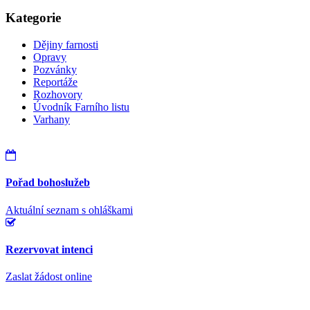
Kategorie
Dějiny farnosti
Opravy
Pozvánky
Reportáže
Rozhovory
Úvodník Farního listu
Varhany
Pořad bohoslužeb
Aktuální seznam s ohláškami
Rezervovat intenci
Zaslat žádost online