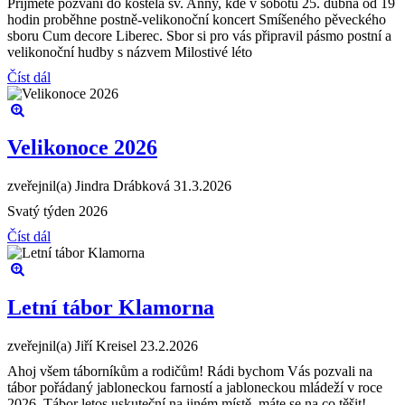
Přijměte pozvání do kostela sv. Anny, kde v sobotu 25. dubna od 19
hodin proběhne postně-velikonoční koncert Smíšeného pěveckého
sboru Cum decore Liberec. Sbor si pro vás připravil pásmo postní a
velikonoční hudby s názvem Milostivé léto
Číst dál
Velikonoce 2026
zveřejnil(a) Jindra Drábková
31.3.2026
Svatý týden 2026
Číst dál
Letní tábor Klamorna
zveřejnil(a) Jiří Kreisel
23.2.2026
Ahoj všem táborníkům a rodičům! Rádi bychom Vás pozvali na
tábor pořádaný jabloneckou farností a jabloneckou mládeží v roce
2026. Tábor letos uskuteční na jiném místě, máte se na co těšit!