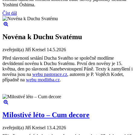
Yoshimi Óshima.
Číst dál
Novéna k Duchu Svatému
zveřejnil(a) Jiří Kreisel
14.5.2026
Před slavností seslání Ducha Svatého se společně modlíme
devítidenní novénu k Duchu Svatému. První den novény je 15.
května, den po slavnosti Nanebevstoupení Páně. Texty k zamyšlení i
novéna jsou na
webu pastorace.cz
, autorem je P. Vojtěch Kodet,
případně na
webu modlitba.cz
.
Milostivé léto – Cum decore
zveřejnil(a) Jiří Kreisel
13.4.2026