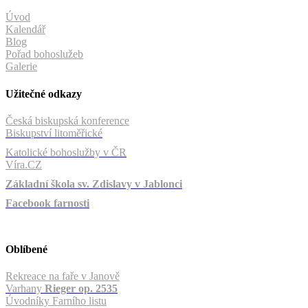
Úvod
Kalendář
Blog
Pořad bohoslužeb
Galerie
Užitečné odkazy
Česká biskupská konference
Biskupství litoměřické
Katolické bohoslužby v ČR
Víra.CZ
Základní škola sv. Zdislavy v Jablonci
Facebook farnosti
Oblíbené
Rekreace na faře v Janově
Varhany
Rieger op. 2535
Úvodníky Farního listu