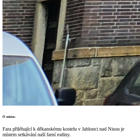
O místu:
Fara přiléhající k děkanskému kostelu v Jablonci nad Nisou je
místem setkávání naší farní rodiny.