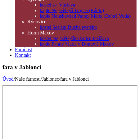
kostel sv. Václava
kaple Nejsvětější Trojice (Rádlo)
kaple Nanebevzetí Panny Marie (Dobrá Voda)
Rýnovice
kostel Seslání Ducha svatého
Horní Maxov
kostel Nejsvětějšího Srdce Ježíšova
kaple Panny Marie v Domově Maxov
Farní list
Kontakt
fara v Jablonci
Úvod
/Naše farnosti/Jablonec/fara v Jablonci