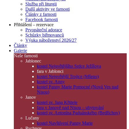
Služba při liturgii
Další aktivity ve farnosti
Články z farnosti
Facebook farnosti
Přihlášení – rezervace
Prvopáteční adorace
Schůzky biřmovanců
Výuka náboženství 2026/27
Články
Galerie
Naše farnosti
Jablonec
kostel Nejsvětějšího Srdce Ježíšova
fara v Jablonci
kostel Nejsvětější Trojice (Mšeno)
kostel sv. Anny
kostel Panny Marie Pomocné (Nová Ves nad
Nisou)
Janov
kostel sv. Jana Křtitele
fara v Janově nad Nisou – ubytování
kostel sv. Antonína Paduánského (Bedřichov)
Lučany
kostel Navštívení Panny Marie
Rychnov