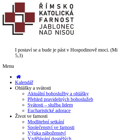
I postaví se a bude je pást v Hospodinově moci. (Mi
5,3)
Menu
Kalendář
Ohlášky a svátosti
Aktuální bohoslužby a ohlášky
Přehled pravidelných bohoslužeb
Svátosti – služba lidem
Eucharistické adorace
Život ve farnosti
Modlitební setkání
Společenství ve farnosti
Výuka náboženství
Vzdělávání dospělých