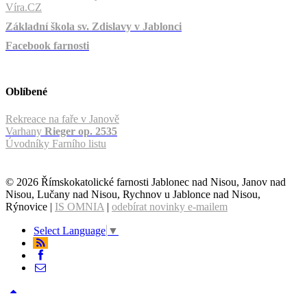
Víra.CZ
Základní škola sv. Zdislavy v Jablonci
Facebook farnosti
Oblíbené
Rekreace na faře v Janově
Varhany
Rieger op. 2535
Úvodníky Farního listu
© 2026 Římskokatolické farnosti Jablonec nad Nisou, Janov nad
Nisou, Lučany nad Nisou, Rychnov u Jablonce nad Nisou,
Rýnovice |
IS OMNIA
|
odebírat novinky e-mailem
Select Language
▼