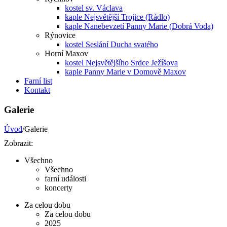
kostel sv. Václava
kaple Nejsvětější Trojice (Rádlo)
kaple Nanebevzetí Panny Marie (Dobrá Voda)
Rýnovice
kostel Seslání Ducha svatého
Horní Maxov
kostel Nejsvětějšího Srdce Ježíšova
kaple Panny Marie v Domově Maxov
Farní list
Kontakt
Galerie
Úvod
/Galerie
Zobrazit:
Všechno
Všechno
farní události
koncerty
Za celou dobu
Za celou dobu
2025