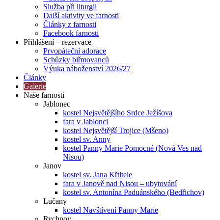
Služba při liturgii
Další aktivity ve farnosti
Články z farnosti
Facebook farnosti
Přihlášení – rezervace
Prvopáteční adorace
Schůzky biřmovanců
Výuka náboženství 2026/27
Články
Galerie
Naše farnosti
Jablonec
kostel Nejsvětějšího Srdce Ježíšova
fara v Jablonci
kostel Nejsvětější Trojice (Mšeno)
kostel sv. Anny
kostel Panny Marie Pomocné (Nová Ves nad
Nisou)
Janov
kostel sv. Jana Křtitele
fara v Janově nad Nisou – ubytování
kostel sv. Antonína Paduánského (Bedřichov)
Lučany
kostel Navštívení Panny Marie
Rychnov