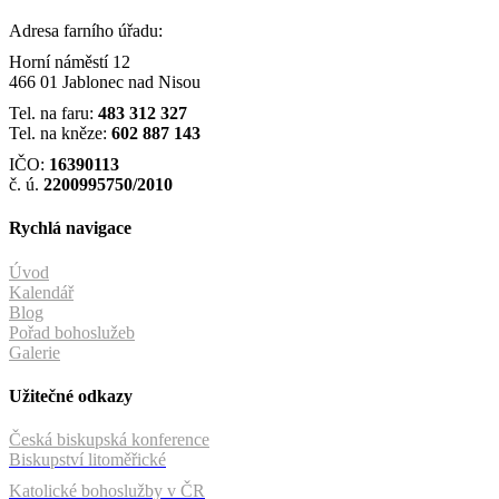
Adresa farního úřadu:
Horní náměstí 12
466 01 Jablonec nad Nisou
Tel. na faru:
483 312 327
Tel. na kněze:
602 887 143
IČO:
16390113
č. ú.
2200995750/2010
Rychlá navigace
Úvod
Kalendář
Blog
Pořad bohoslužeb
Galerie
Užitečné odkazy
Česká biskupská konference
Biskupství litoměřické
Katolické bohoslužby v ČR