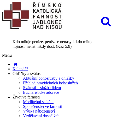
Kdo miluje peníze, peněz se nenasytí, kdo miluje
hojnost, nemá nikdy dost. (Kaz 5,9)
Menu
Kalendář
Ohlášky a svátosti
Aktuální bohoslužby a ohlášky
Přehled pravidelných bohoslužeb
Svátosti – služba lidem
Eucharistické adorace
Život ve farnosti
Modlitební setkání
Společenství ve farnosti
Výuka náboženství
Vzdělávání dospělých