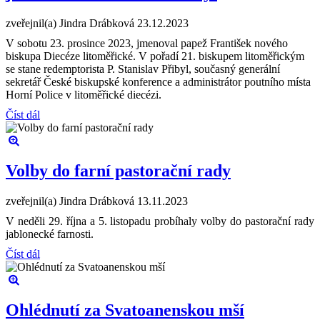
zveřejnil(a) Jindra Drábková
23.12.2023
V sobotu 23. prosince 2023, jmenoval papež František nového
biskupa Diecéze litoměřické. V pořadí 21. biskupem litoměřickým
se stane redemptorista P. Stanislav Přibyl, současný generální
sekretář České biskupské konference a administrátor poutního místa
Horní Police v litoměřické diecézi.
Číst dál
Volby do farní pastorační rady
zveřejnil(a) Jindra Drábková
13.11.2023
V neděli 29. října a 5. listopadu probíhaly volby do pastorační rady
jablonecké farnosti.
Číst dál
Ohlédnutí za Svatoanenskou mší