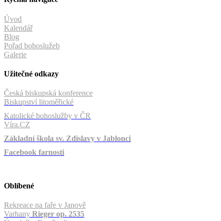
Úvod
Kalendář
Blog
Pořad bohoslužeb
Galerie
Užitečné odkazy
Česká biskupská konference
Biskupství litoměřické
Katolické bohoslužby v ČR
Víra.CZ
Základní škola sv. Zdislavy v Jablonci
Facebook farnosti
Oblíbené
Rekreace na faře v Janově
Varhany
Rieger op. 2535