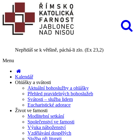
Nepřidáš se k většině, páchá-li zlo. (Ex 23,2)
Menu
Kalendář
Ohlášky a svátosti
Aktuální bohoslužby a ohlášky
Přehled pravidelných bohoslužeb
Svátosti – služba lidem
Eucharistické adorace
Život ve farnosti
Modlitební setkání
Společenství ve farnosti
Výuka náboženství
Vzdělávání dospělých
Služba při liturgii