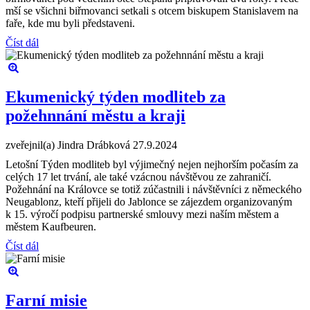
mší se všichni biřmovanci setkali s otcem biskupem Stanislavem na
faře, kde mu byli představeni.
Číst dál
Ekumenický týden modliteb za
požehnnání městu a kraji
zveřejnil(a) Jindra Drábková
27.9.2024
Letošní Týden modliteb byl výjimečný nejen nejhorším počasím za
celých 17 let trvání, ale také vzácnou návštěvou ze zahraničí.
Požehnání na Královce se totiž zúčastnili i návštěvníci z německého
Neugablonz, kteří přijeli do Jablonce se zájezdem organizovaným
k 15. výročí podpisu partnerské smlouvy mezi naším městem a
městem Kaufbeuren.
Číst dál
Farní misie