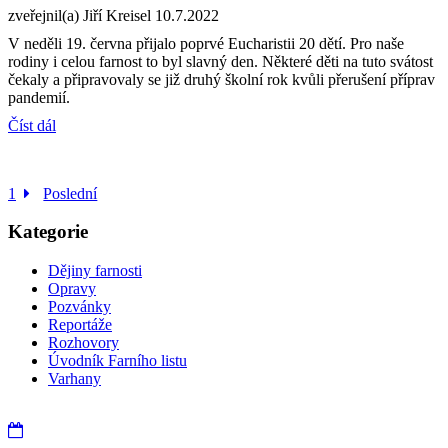
zveřejnil(a) Jiří Kreisel
10.7.2022
V neděli 19. června přijalo poprvé Eucharistii 20 dětí. Pro naše
rodiny i celou farnost to byl slavný den. Některé děti na tuto svátost
čekaly a připravovaly se již druhý školní rok kvůli přerušení příprav
pandemií.
Číst dál
1
Poslední
Kategorie
Dějiny farnosti
Opravy
Pozvánky
Reportáže
Rozhovory
Úvodník Farního listu
Varhany