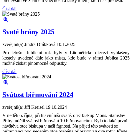
především ve znamení vděčnosti a lásky k těm, kteří nás předešli.
Číst dál
Svaté brány 2025
zveřejnil(a) Jindra Drábková
10.1.2025
Pro letošní Jubilejní rok byly v Litoměřické diecézi vyhlášeny
kostely uvedené dále jako místa, kde bude v rámci Jubilea 2025
možné získat plnomocné odpustky.
Číst dál
Svátost biřmování 2024
zveřejnil(a) Jiří Kreisel
19.10.2024
V neděli 6. října, při hlavní mši svaté, otec biskup Mons. Stanislav
Přibyl udělil svátost biřmování 19 biřmovancům. Byla to také první
návštěva otce biskupa v naší farnosti. Na přijetí této svátosti se
biřmovanci pod vedením otce Štěpána připravovali dva roky. Přede