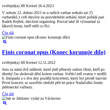
zveřejnil(a) Jiří Kreisel
26.4.2023
V sobotu 22. dubna 2023 se u našich varhan setkalo asi 25
varhaníků z celé diecéze na pravidelném setkání, které pořádá pan
Radek Rejšek, diecézní organolog. Pozval také tři významné (a
lákavé) hosty, kteří měli co říci.
Číst dál
Finis coronat opus (Konec korunuje dílo)
zveřejnil(a) Jiří Kreisel
12.11.2022
Jsou za námi dvě události, které jistě přinesly radost všem, kteří po
dlouhý čas sledovali dění kolem varhan. Světící mší svatou v neděli
6. listopadu a o dva dny později koncertem, který byl prostě nazván
První koncert, se uzavřelo období pěti let práce Nadačního fondu
jablonecké varhany.
Číst dál