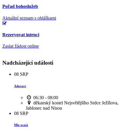
Pořad bohoslužeb
Aktuální seznam s ohláškami
Rezervovat intenci
Zaslat žádost online
Nadcházející události
08
SRP
Adorace
06:30 - 08:00
děkanský kostel Nejsvětějšího Srdce Ježíšova,
Jablonec nad Nisou
08
SRP
Mše svatá