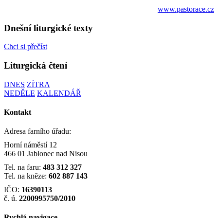
www.pastorace.cz
Dnešní liturgické texty
Chci si přečíst
Liturgická čtení
DNES
ZÍTRA
NEDĚLE
KALENDÁŘ
Kontakt
Adresa farního úřadu:
Horní náměstí 12
466 01 Jablonec nad Nisou
Tel. na faru:
483 312 327
Tel. na kněze:
602 887 143
IČO:
16390113
č. ú.
2200995750/2010
Rychlá navigace