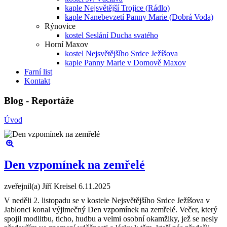
kaple Nejsvětější Trojice (Rádlo)
kaple Nanebevzetí Panny Marie (Dobrá Voda)
Rýnovice
kostel Seslání Ducha svatého
Horní Maxov
kostel Nejsvětějšího Srdce Ježíšova
kaple Panny Marie v Domově Maxov
Farní list
Kontakt
Blog - Reportáže
Úvod
Den vzpomínek na zemřelé
zveřejnil(a) Jiří Kreisel
6.11.2025
V neděli 2. listopadu se v kostele Nejsvětějšího Srdce Ježíšova v
Jablonci konal výjimečný Den vzpomínek na zemřelé. Večer, který
spojil modlitbu, ticho, hudbu a velmi osobní okamžiky, jež se nesly