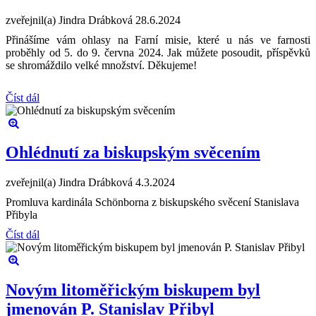
zveřejnil(a) Jindra Drábková
28.6.2024
Přinášíme vám ohlasy na Farní misie, které u nás ve farnosti
proběhly od 5. do 9. června 2024. Jak můžete posoudit, příspěvků
se shromáždilo velké množství. Děkujeme!
Číst dál
Ohlédnutí za biskupským svěcením
zveřejnil(a) Jindra Drábková
4.3.2024
Promluva kardinála Schönborna z biskupského svěcení Stanislava
Přibyla
Číst dál
Novým litoměřickým biskupem byl
jmenován P. Stanislav Přibyl