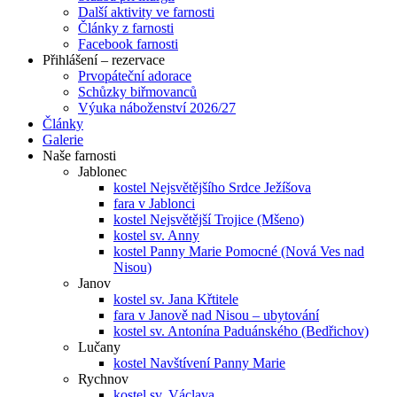
Další aktivity ve farnosti
Články z farnosti
Facebook farnosti
Přihlášení – rezervace
Prvopáteční adorace
Schůzky biřmovanců
Výuka náboženství 2026/27
Články
Galerie
Naše farnosti
Jablonec
kostel Nejsvětějšího Srdce Ježíšova
fara v Jablonci
kostel Nejsvětější Trojice (Mšeno)
kostel sv. Anny
kostel Panny Marie Pomocné (Nová Ves nad
Nisou)
Janov
kostel sv. Jana Křtitele
fara v Janově nad Nisou – ubytování
kostel sv. Antonína Paduánského (Bedřichov)
Lučany
kostel Navštívení Panny Marie
Rychnov
kostel sv. Václava