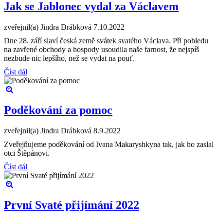
Jak se Jablonec vydal za Václavem
zveřejnil(a) Jindra Drábková
7.10.2022
Dne 28. září slaví česká země svátek svatého Václava. Při pohledu
na zavřené obchody a hospody usoudila naše farnost, že nejspíš
nezbude nic lepšího, než se vydat na pouť.
Číst dál
Poděkování za pomoc
zveřejnil(a) Jindra Drábková
8.9.2022
Zveřejňujeme poděkování od Ivana Makaryshkyna tak, jak ho zaslal
otci Štěpánovi.
Číst dál
První Svaté přijímání 2022