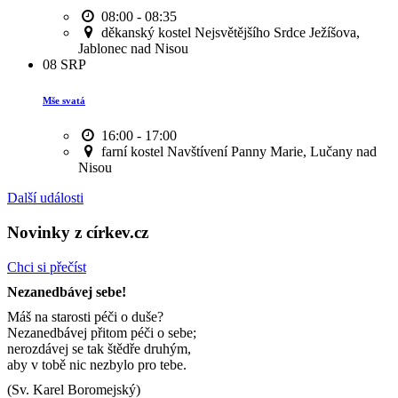
08:00 - 08:35
děkanský kostel Nejsvětějšího Srdce Ježíšova,
Jablonec nad Nisou
08
SRP
Mše svatá
16:00 - 17:00
farní kostel Navštívení Panny Marie, Lučany nad
Nisou
Další události
Novinky z církev.cz
Chci si přečíst
Nezanedbávej sebe!
Máš na starosti péči o duše?
Nezanedbávej přitom péči o sebe;
nerozdávej se tak štědře druhým,
aby v tobě nic nezbylo pro tebe.
(Sv. Karel Boromejský)