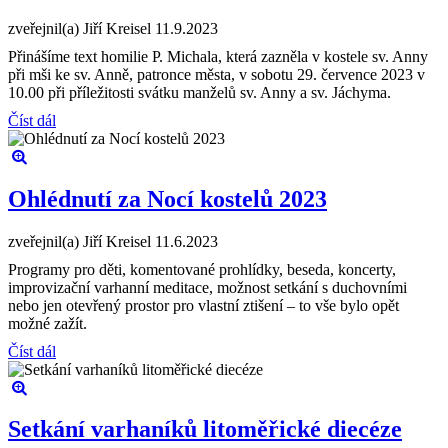
zveřejnil(a) Jiří Kreisel
11.9.2023
Přinášíme text homilie P. Michala, která zazněla v kostele sv. Anny
při mši ke sv. Anně, patronce města, v sobotu 29. července 2023 v
10.00 při příležitosti svátku manželů sv. Anny a sv. Jáchyma.
Číst dál
Ohlédnutí za Nocí kostelů 2023
zveřejnil(a) Jiří Kreisel
11.6.2023
Programy pro děti, komentované prohlídky, beseda, koncerty,
improvizační varhanní meditace, možnost setkání s duchovními
nebo jen otevřený prostor pro vlastní ztišení – to vše bylo opět
možné zažít.
Číst dál
Setkání varhaníků litoměřické diecéze