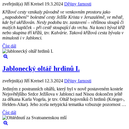
zveřejnil(a) Jiří Kreisel
19.3.2024
Dějiny farnosti
Křížové cesty vznikaly původně ve venkovním prostoru jako
„napodobení“ bolestné cesty Ježíše Krista v Jeruzalémě, ve městě,
kde byl ukřižován. Nesly podobu tzv. zastavení – většinou sloupů či
malých kapliček – při cestě stoupající do vrchu. Na konci býval kříž
nebo skupina tří křížů, tzv. Kalvárie. Taková křížová cesta bývala v
minulosti i v Jablonci.
Číst dál
Jablonecký oltář hrdinů I.
zveřejnil(a) Jiří Kreisel
12.3.2024
Dějiny farnosti
Jediným z postranních oltářů, který byl v nově postaveném kostele
Nejsvětějšího Srdce Ježíšova v Jablonci nad Nisou dokončen ještě
za děkana Karla Vogela, je tzv. Oltář bojovníků či hrdinů (Krieger-,
Helden-Altar). Jeho zcela netypická tematika vzbuzuje pozornost …
Číst dál