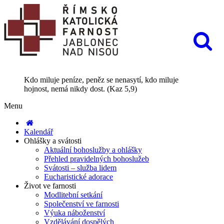
Kdo miluje peníze, peněz se nenasytí, kdo miluje
hojnost, nemá nikdy dost. (Kaz 5,9)
Menu
Kalendář
Ohlášky a svátosti
Aktuální bohoslužby a ohlášky
Přehled pravidelných bohoslužeb
Svátosti – služba lidem
Eucharistické adorace
Život ve farnosti
Modlitební setkání
Společenství ve farnosti
Výuka náboženství
Vzdělávání dospělých