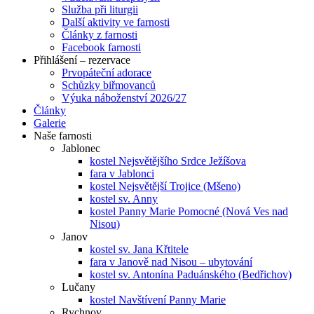
Služba při liturgii
Další aktivity ve farnosti
Články z farnosti
Facebook farnosti
Přihlášení – rezervace
Prvopáteční adorace
Schůzky biřmovanců
Výuka náboženství 2026/27
Články
Galerie
Naše farnosti
Jablonec
kostel Nejsvětějšího Srdce Ježíšova
fara v Jablonci
kostel Nejsvětější Trojice (Mšeno)
kostel sv. Anny
kostel Panny Marie Pomocné (Nová Ves nad
Nisou)
Janov
kostel sv. Jana Křtitele
fara v Janově nad Nisou – ubytování
kostel sv. Antonína Paduánského (Bedřichov)
Lučany
kostel Navštívení Panny Marie
Rychnov