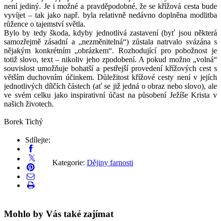
není jediný. Je i možné a pravděpodobné, že se křížová cesta bude
vyvíjet – tak jako např. byla relativně nedávno doplněna modlitba
růžence o tajemství světla.
Bylo by tedy škoda, kdyby jednotlivá zastavení (byť jsou některá
samozřejmě zásadní a „nezměnitelná“) zůstala natrvalo svázána s
nějakým konkrétním „obrázkem“. Rozhodující pro pobožnost je
totiž slovo, text – nikoliv jeho zpodobení. A pokud možno „volná“
souvislost umožňuje bohatší a pestřejší provedení křížových cest s
větším duchovním účinkem. Důležitost křížové cesty není v jejích
jednotlivých dílčích částech (ať se již jedná o obraz nebo slovo), ale
ve svém celku jako inspirativní účast na působení Ježíše Krista v
našich životech.
Borek Tichý
Sdílejte:
Kategorie:
Dějiny farnosti
Mohlo by Vás také zajímat