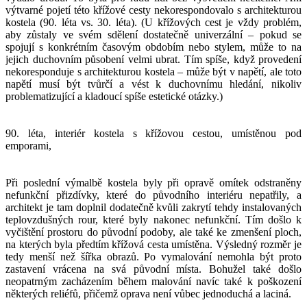
výtvarné pojetí této křížové cesty nekorespondovalo s architekturou
kostela (90. léta vs. 30. léta). (U křížových cest je vždy problém,
aby zůstaly ve svém sdělení dostatečně univerzální – pokud se
spojují s konkrétním časovým obdobím nebo stylem, může to na
jejich duchovním působení velmi ubrat. Tím spíše, když provedení
nekoresponduje s architekturou kostela – může být v napětí, ale toto
napětí musí být tvůrčí a vést k duchovnímu hledání, nikoliv
problematizující a kladoucí spíše estetické otázky.)
90. léta, interiér kostela s křížovou cestou, umístěnou pod
emporami,
Při poslední výmalbě kostela byly při opravě omítek odstraněny
nefunkční přizdívky, které do původního interiéru nepatřily, a
architekt je tam doplnil dodatečně kvůli zakrytí tehdy instalovaných
teplovzdušných rour, které byly nakonec nefunkční. Tím došlo k
vyčištění prostoru do původní podoby, ale také ke zmenšení ploch,
na kterých byla předtím křížová cesta umístěna. Výsledný rozměr je
tedy menší než šířka obrazů. Po vymalování nemohla být proto
zastavení vrácena na svá původní místa. Bohužel také došlo
neopatrným zacházením během malování navíc také k poškození
některých reliéfů, přičemž oprava není vůbec jednoduchá a laciná.