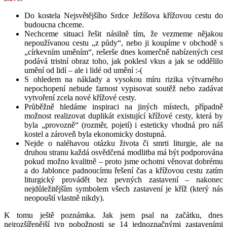
Do kostela Nejsvětějšího Srdce Ježíšova křížovou cestu do
budoucna chceme.
Nechceme situaci řešit násilně tím, že vezmeme nějakou
nepoužívanou cestu „z půdy“, nebo ji koupíme v obchodě s
„církevním uměním“, rešerše dnes komerčně nabízených cest
podává tristní obraz toho, jak poklesl vkus a jak se oddělilo
umění od lidí – ale i lidé od umění :-(
S ohledem na náklady a vysokou míru rizika výtvarného
nepochopení nebude farnost vypisovat soutěž nebo zadávat
vytvoření zcela nové křížové cesty.
Průběžně hledáme inspiraci na jiných místech, případně
možnost realizovat duplikát existující křížové cesty, která by
byla „provozně“ (rozměr, pojetí) i esteticky vhodná pro náš
kostel a zároveň byla ekonomicky dostupná.
Nejde o naléhavou otázku života či smrti liturgie, ale na
druhou stranu každá osvědčená modlitba má být podporována
pokud možno kvalitně – proto jsme ochotni věnovat dobrému
a do Jablonce padnoucímu řešení čas a křížovou cestu zatím
liturgický provádět bez pevných zastavení – nakonec
nejdůležitějším symbolem všech zastavení je kříž (který nás
neopouští vlastně nikdy).
K tomu ještě poznámka. Jak jsem psal na začátku, dnes
nejrozšířenější typ pobožnosti se 14 jednoznačnými zastaveními