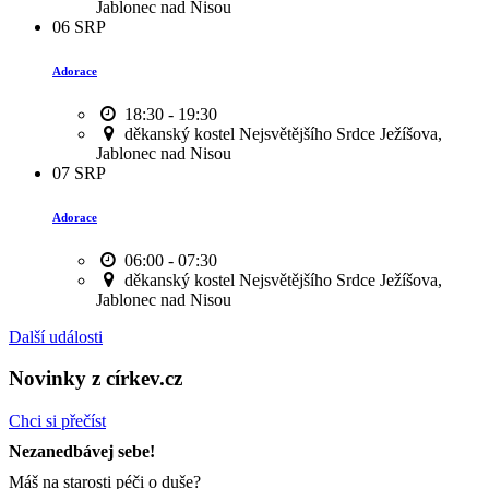
Jablonec nad Nisou
06
SRP
Adorace
18:30 - 19:30
děkanský kostel Nejsvětějšího Srdce Ježíšova,
Jablonec nad Nisou
07
SRP
Adorace
06:00 - 07:30
děkanský kostel Nejsvětějšího Srdce Ježíšova,
Jablonec nad Nisou
Další události
Novinky z církev.cz
Chci si přečíst
Nezanedbávej sebe!
Máš na starosti péči o duše?