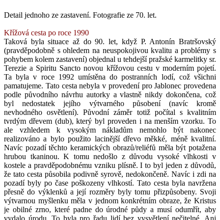
Detail jednoho ze zastavení. Fotografie ze 70. let.
Křížová cesta po roce 1990
Taková byla situace až do 90. let, když P. Antonín Bratršovský
(pravděpodobně s ohledem na neuspokojivou kvalitu a problémy s
pohybem kolem zastavení) objednal u tehdejší pražské karmelitky sr.
Terezie a Spiritu Sancto novou křížovou cestu v moderním pojetí.
Ta byla v roce 1992 umístěna do postranních lodí, což všichni
pamatujeme. Tato cesta nebyla v provedení pro Jablonec provedena
podle původního návrhu autorky a vlastně nikdy dokončena, což
byl nedostatek jejího výtvarného působení (navíc kromě
nevhodného osvětlení). Původní záměr totiž počítal s kvalitním
tvrdým dřevem (dub), který byl proveden i na menším vzorku. To
ale vzhledem k vysokým nákladům nemohlo být nakonec
realizováno a bylo použito lacinější dřevo měkké, méně kvalitní.
Navíc pozadí těchto keramických obrazů/reliéfů měla být potažena
hrubou tkaninou. K tomu nedošlo z důvodu vysoké vlhkosti v
kostele a pravděpodobnému vzniku plísně. I to byl jeden z důvodů,
že tato cesta působila podivně syrově, nedokončeně. Navíc i zdi na
pozadí byly po čase poškozeny vlhkostí. Tato cesta byla navržena
přesně do výklenků a její rozměry byly tomu přizpůsobeny. Svoji
výtvarnou myšlenku měla v jednom konkrétním obraze, že Kristus
je obilné zrno, které padne do úrodné půdy a musí odumřít, aby
vydalo úrodu. To byla pro řadu lidí bez vysvětlení nečitelné. Ani