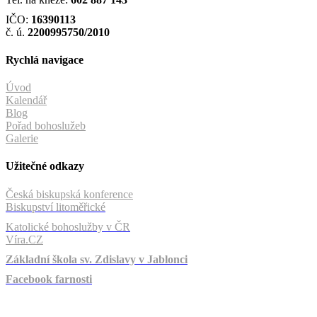
IČO:
16390113
č. ú.
2200995750/2010
Rychlá navigace
Úvod
Kalendář
Blog
Pořad bohoslužeb
Galerie
Užitečné odkazy
Česká biskupská konference
Biskupství litoměřické
Katolické bohoslužby v ČR
Víra.CZ
Základní škola sv. Zdislavy v Jablonci
Facebook farnosti