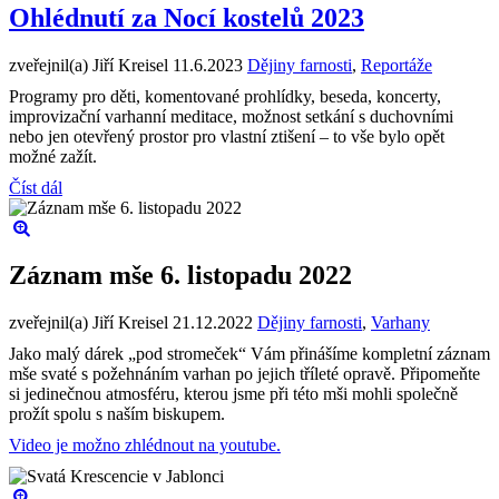
Ohlédnutí za Nocí kostelů 2023
zveřejnil(a) Jiří Kreisel
11.6.2023
Dějiny farnosti
,
Reportáže
Programy pro děti, komentované prohlídky, beseda, koncerty,
improvizační varhanní meditace, možnost setkání s duchovními
nebo jen otevřený prostor pro vlastní ztišení – to vše bylo opět
možné zažít.
Číst dál
Záznam mše 6. listopadu 2022
zveřejnil(a) Jiří Kreisel
21.12.2022
Dějiny farnosti
,
Varhany
Jako malý dárek „pod stromeček“ Vám přinášíme kompletní záznam
mše svaté s požehnáním varhan po jejich tříleté opravě. Připomeňte
si jedinečnou atmosféru, kterou jsme při této mši mohli společně
prožít spolu s naším biskupem.
Video je možno zhlédnout na youtube.