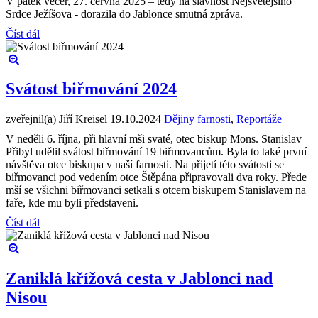
V pátek večer, 27. června 2025 – tedy na slavnost Nejsvětějšího
Srdce Ježíšova - dorazila do Jablonce smutná zpráva.
Číst dál
Svátost biřmování 2024
zveřejnil(a) Jiří Kreisel
19.10.2024
Dějiny farnosti
,
Reportáže
V neděli 6. října, při hlavní mši svaté, otec biskup Mons. Stanislav
Přibyl udělil svátost biřmování 19 biřmovancům. Byla to také první
návštěva otce biskupa v naší farnosti. Na přijetí této svátosti se
biřmovanci pod vedením otce Štěpána připravovali dva roky. Přede
mší se všichni biřmovanci setkali s otcem biskupem Stanislavem na
faře, kde mu byli představeni.
Číst dál
Zaniklá křížová cesta v Jablonci nad
Nisou