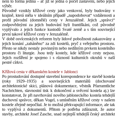
není to forma jediná – ať již se jedná o počet zastavení, nebo jejich
výběr.
Původně vznikly křížové cesty jako venkovní, byly budovány v
krajině, která měla v ideálním případě „napodobovat“ vzdálenosti a
profil původní (domnělé) cesty v Jeruzalémě. Jejich „správci“
zodpovědnými za jejich budování byli františkáni, což původně
vyplývalo z jejich funkce kustodů Svaté země a s tím související
první takové křížové cesty v Jeruzalémě.
V době osvícenských reforem byly lidové pobožnosti zakazovány a
jejich konání „zaháněno“ za zdi kostelů, pryč z veřejného prostoru.
Přesto se nikdy nestaly povinným nebo nedílným prvkem kostelního
prostoru či liturgie. Jsou tedy kostely, kde křížové cesty nejsou.
Jejich rozšíření je spojeno i s růzností kulturních okruhů v naší
pestré církvi.
Křížová cesta v děkanském kostele v Jablonci
Po prostudování dostupné stavební korespondence ke stavbě kostela
(roky 1929–1935) a souvisejících materiálů (dochované
architektonické skici, plánová dokumentace, věstník Pfarramtliche
Nachrichten, slavnostní tisk k dokončení a svěcení kostela aj.) lze
konstatovat, že při navrhování nového jabloneckého kostela tehdejší
duchovní správce, děkan Vogel, s umístěním křížové cesty v našem
kostele zřejmě nepočítal. Je to možná překvapující informace, ale tak
to vyplývá z dokumentů. Přitom je potřeba zdůraznit, že autor
stavby, architekt Josef Zasche, snad nejlepší tehdejší český architekt