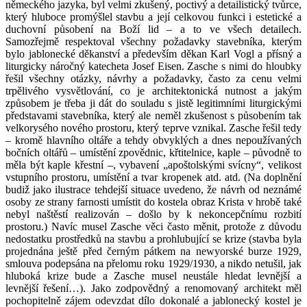
německého jazyka, byl velmi zkušený, poctivý a detailistický tvůrce,
který hluboce promýšlel stavbu a její celkovou funkci i estetické a
duchovní působení na Boží lid – a to ve všech detailech.
Samozřejmě respektoval všechny požadavky stavebníka, kterým
bylo jablonecké děkanství a především děkan Karl Vogl a přísný a
liturgicky náročný katecheta Josef Eisen. Zasche s nimi do hloubky
řešil všechny otázky, návrhy a požadavky, často za cenu velmi
trpělivého vysvětlování, co je architektonická nutnost a jakým
způsobem je třeba ji dát do souladu s jistě legitimními liturgickými
představami stavebníka, který ale neměl zkušenost s působením tak
velkorysého nového prostoru, který teprve vznikal. Zasche řešil tedy
– kromě hlavního oltáře a tehdy obvyklých a dnes nepoužívaných
bočních oltářů – umístění zpovědnic, křtitelnice, kaple – původně to
měla být kaple křestní –, vybavení „apoštolskými svícny“, velikost
vstupního prostoru, umístění a tvar kropenek atd. atd. (Na doplnění
budiž jako ilustrace tehdejší situace uvedeno, že návrh od neznámé
osoby ze strany farnosti umístit do kostela obraz Krista v hrobě také
nebyl naštěstí realizován – došlo by k nekoncepčnímu rozbití
prostoru.) Navíc musel Zasche věci často měnit, protože z důvodu
nedostatku prostředků na stavbu a prohlubující se krize (stavba byla
projednána ještě před černým pátkem na newyorské burze 1929,
smlouva podepsána na přelomu roku 1929/1930, a nikdo netušil, jak
hluboká krize bude a Zasche musel neustále hledat levnější a
levnější řešení…). Jako zodpovědný a renomovaný architekt měl
pochopitelně zájem odevzdat dílo dokonalé a jablonecký kostel je