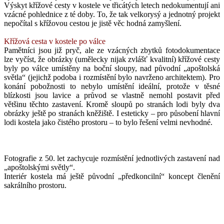
Výskyt křížové cesty v kostele ve třicátých letech nedokumentují ani
vzácné pohlednice z té doby. To, že tak velkorysý a jednotný projekt
nepočítal s křížovou cestou je jistě věc hodná zamyšlení.
Křížová cesta v kostele po válce
Pamětníci jsou již pryč, ale ze vzácných zbytků fotodokumentace
lze vyčíst, že obrázky (umělecky nijak zvlášť kvalitní) křížové cesty
byly po válce umístěny na boční sloupy, nad původní „apoštolská
světla“ (jejichž podoba i rozmístění bylo navrženo architektem). Pro
konání pobožnosti to nebylo umístění ideální, protože v těsné
blízkosti jsou lavice a průvod se vlastně nemohl postavit před
většinu těchto zastavení. Kromě sloupů po stranách lodi byly dva
obrázky ještě po stranách kněžiště. I esteticky – pro působení hlavní
lodi kostela jako čistého prostoru – to bylo řešení velmi nevhodné.
Fotografie z 50. let zachycuje rozmístění jednotlivých zastavení nad
„apoštolskými světly“.
Interiér kostela má ještě původní „předkoncilní“ koncept členění
sakrálního prostoru.