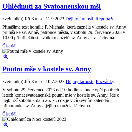
Ohlédnutí za Svatoanenskou mší
zveřejnil(a) Jiří Kreisel
11.9.2023
Dějiny farnosti
,
Reportáže
Přinášíme text homilie P. Michala, která zazněla v kostele sv. Anny
při mši ke sv. Anně, patronce města, v sobotu 29. července 2023 v
10.00 při příležitosti svátku manželů sv. Anny a sv. Jáchyma.
Číst dál
Poutní mše v kostele sv. Anny
zveřejnil(a) Jiří Kreisel
10.7.2023
Dějiny farnosti
,
Pozvánky
V sobotu 29. července 2023 od 10 hodin se bude opět po třech
letech konat svatoanenská poutní mše v kostele sv. Anny. Jde o
nejbližší sobotu k datu 26. 7., což je v církevním kalendáři
připomínka sv. Anny a jejího manžela Jáchyma.
Číst dál