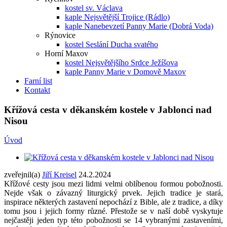
kostel sv. Václava
kaple Nejsvětější Trojice (Rádlo)
kaple Nanebevzetí Panny Marie (Dobrá Voda)
Rýnovice
kostel Seslání Ducha svatého
Horní Maxov
kostel Nejsvětějšího Srdce Ježíšova
kaple Panny Marie v Domově Maxov
Farní list
Kontakt
Křížová cesta v děkanském kostele v Jablonci nad
Nisou
Úvod
zveřejnil(a)
Jiří Kreisel
24.2.2024
Křížové cesty jsou mezi lidmi velmi oblíbenou formou pobožnosti.
Nejde však o závazný liturgický prvek. Jejich tradice je stará,
inspirace některých zastavení nepochází z Bible, ale z tradice, a díky
tomu jsou i jejich formy různé. Přestože se v naší době vyskytuje
nejčastěji jeden typ této pobožnosti se 14 vybranými zastaveními,