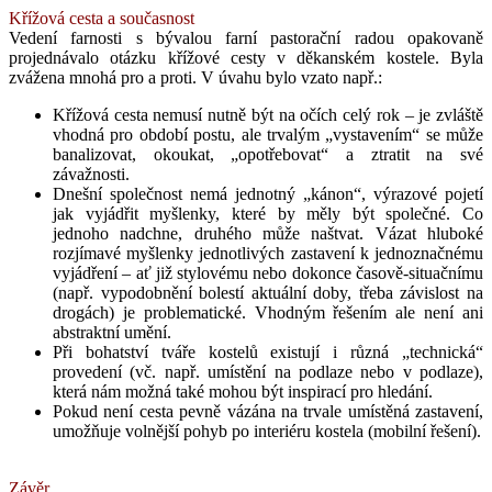
Křížová cesta a současnost
Vedení farnosti s bývalou farní pastorační radou opakovaně
projednávalo otázku křížové cesty v děkanském kostele. Byla
zvážena mnohá pro a proti. V úvahu bylo vzato např.:
Křížová cesta nemusí nutně být na očích celý rok – je zvláště
vhodná pro období postu, ale trvalým „vystavením“ se může
banalizovat, okoukat, „opotřebovat“ a ztratit na své
závažnosti.
Dnešní společnost nemá jednotný „kánon“, výrazové pojetí
jak vyjádřit myšlenky, které by měly být společné. Co
jednoho nadchne, druhého může naštvat. Vázat hluboké
rozjímavé myšlenky jednotlivých zastavení k jednoznačnému
vyjádření – ať již stylovému nebo dokonce časově-situačnímu
(např. vypodobnění bolestí aktuální doby, třeba závislost na
drogách) je problematické. Vhodným řešením ale není ani
abstraktní umění.
Při bohatství tváře kostelů existují i různá „technická“
provedení (vč. např. umístění na podlaze nebo v podlaze),
která nám možná také mohou být inspirací pro hledání.
Pokud není cesta pevně vázána na trvale umístěná zastavení,
umožňuje volnější pohyb po interiéru kostela (mobilní řešení).
Závěr