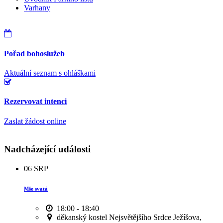
Varhany
Pořad bohoslužeb
Aktuální seznam s ohláškami
Rezervovat intenci
Zaslat žádost online
Nadcházející události
06
SRP
Mše svatá
18:00 - 18:40
děkanský kostel Nejsvětějšího Srdce Ježíšova,