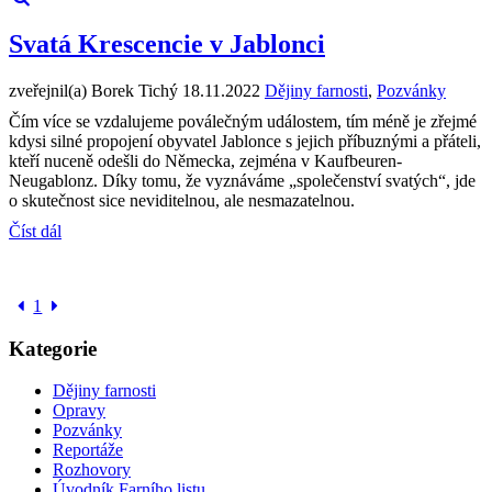
Svatá Krescencie v Jablonci
zveřejnil(a) Borek Tichý
18.11.2022
Dějiny farnosti
,
Pozvánky
Čím více se vzdalujeme poválečným událostem, tím méně je zřejmé
kdysi silné propojení obyvatel Jablonce s jejich příbuznými a přáteli,
kteří nuceně odešli do Německa, zejména v Kaufbeuren-
Neugablonz. Díky tomu, že vyznáváme „společenství svatých“, jde
o skutečnost sice neviditelnou, ale nesmazatelnou.
Číst dál
1
Kategorie
Dějiny farnosti
Opravy
Pozvánky
Reportáže
Rozhovory
Úvodník Farního listu