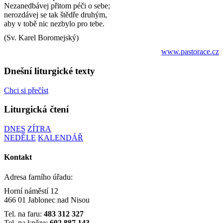
Nezanedbávej přitom péči o sebe;
nerozdávej se tak štědře druhým,
aby v tobě nic nezbylo pro tebe.
(Sv. Karel Boromejský)
www.pastorace.cz
Dnešní liturgické texty
Chci si přečíst
Liturgická čtení
DNES
ZÍTRA
NEDĚLE
KALENDÁŘ
Kontakt
Adresa farního úřadu:
Horní náměstí 12
466 01 Jablonec nad Nisou
Tel. na faru:
483 312 327
Tel. na kněze:
602 887 143