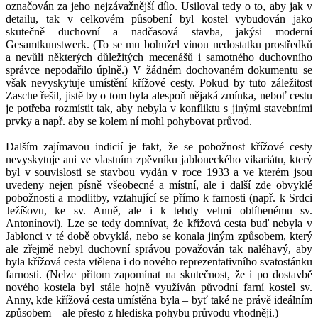
označován za jeho nejzávažnější dílo. Usiloval tedy o to, aby jak v
detailu, tak v celkovém působení byl kostel vybudován jako
skutečně duchovní a nadčasová stavba, jakýsi moderní
Gesamtkunstwerk. (To se mu bohužel vinou nedostatku prostředků
a nevůli některých důležitých mecenášů i samotného duchovního
správce nepodařilo úplně.) V žádném dochovaném dokumentu se
však nevyskytuje umístění křížové cesty. Pokud by tuto záležitost
Zasche řešil, jistě by o tom byla alespoň nějaká zmínka, neboť cestu
je potřeba rozmístit tak, aby nebyla v konfliktu s jinými stavebními
prvky a např. aby se kolem ní mohl pohybovat průvod.
Dalším zajímavou indicií je fakt, že se pobožnost křížové cesty
nevyskytuje ani ve vlastním zpěvníku jabloneckého vikariátu, který
byl v souvislosti se stavbou vydán v roce 1933 a ve kterém jsou
uvedeny nejen písně všeobecné a místní, ale i další zde obvyklé
pobožnosti a modlitby, vztahující se přímo k farnosti (např. k Srdci
Ježíšovu, ke sv. Anně, ale i k tehdy velmi oblíbenému sv.
Antonínovi). Lze se tedy domnívat, že křížová cesta buď nebyla v
Jablonci v té době obvyklá, nebo se konala jiným způsobem, který
ale zřejmě nebyl duchovní správou považován tak naléhavý, aby
byla křížová cesta vtělena i do nového reprezentativního svatostánku
farnosti. (Nelze přitom zapomínat na skutečnost, že i po dostavbě
nového kostela byl stále hojně využíván původní farní kostel sv.
Anny, kde křížová cesta umístěna byla – byť také ne právě ideálním
způsobem – ale přesto z hlediska pohybu průvodu vhodněji.)