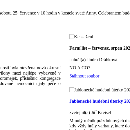
sobotu 25. července v 10 hodin v kostele svaté Anny. Celebrantem bude 
Farní list – červenec, srpen 20
nahrál(a) Jindra Drábková
nosti byla otevřena nová okresní
NO A CO?
avilony mezi nejlépe vybavené v
Stáhnout soubor
romejek, příslušnic kongregace
udované nemocnici ujaly péče o
Jablonecké hudební úterky 20
zveřejnil(a) Jiří Kreisel
Minulý ročník prázdninových úte
kdy vždy hrály varhany, které dop