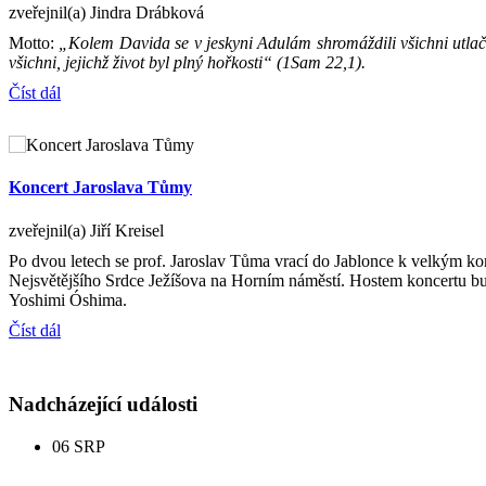
zveřejnil(a) Jindra Drábková
Motto:
„Kolem Davida se v jeskyni Adulám shromáždili všichni utlačo
všichni, jejichž život byl plný hořkosti“ (1Sam 22,1).
Číst dál
Koncert Jaroslava Tůmy
zveřejnil(a) Jiří Kreisel
Po dvou letech se prof. Jaroslav Tůma vrací do Jablonce k velkým k
Nejsvětějšího Srdce Ježíšova na Horním náměstí. Hostem koncertu bud
Yoshimi Óshima.
Číst dál
Nadcházející události
06
SRP