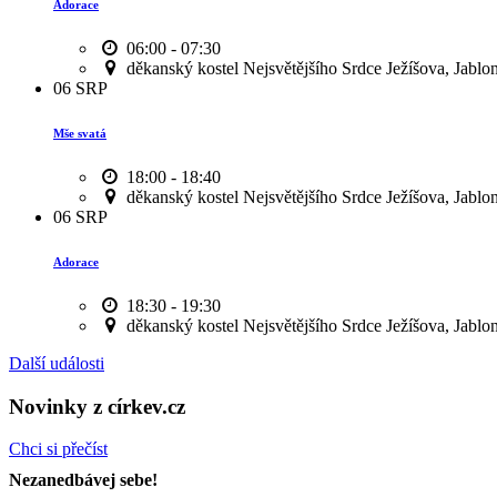
Adorace
06:00 - 07:30
děkanský kostel Nejsvětějšího Srdce Ježíšova, Jablo
06
SRP
Mše svatá
18:00 - 18:40
děkanský kostel Nejsvětějšího Srdce Ježíšova, Jablo
06
SRP
Adorace
18:30 - 19:30
děkanský kostel Nejsvětějšího Srdce Ježíšova, Jablo
Další události
Novinky z církev.cz
Chci si přečíst
Nezanedbávej sebe!