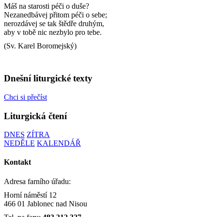
Máš na starosti péči o duše?
Nezanedbávej přitom péči o sebe;
nerozdávej se tak štědře druhým,
aby v tobě nic nezbylo pro tebe.
(Sv. Karel Boromejský)
Dnešní liturgické texty
Chci si přečíst
Liturgická čtení
DNES
ZÍTRA
NEDĚLE
KALENDÁŘ
Kontakt
Adresa farního úřadu:
Horní náměstí 12
466 01 Jablonec nad Nisou