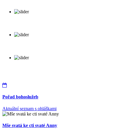
Pořad bohoslužeb
Aktuální seznam s ohláškami
Mše svatá ke cti svaté Anny