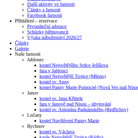
Další aktivity ve farnosti
Články z farnosti
Facebook farnosti
Přihlášení – rezervace
Prvopáteční adorace
Schůzky biřmovanců
Výuka náboženství 2026/27
Články
Galerie
Naše farnosti
Jablonec
kostel Nejsvětějšího Srdce Ježíšova
fara v Jablonci
kostel Nejsvětější Trojice (Mšeno)
kostel sv. Anny
kostel Panny Marie Pomocné (Nová Ves nad Niso
Janov
kostel sv. Jana Křtitele
fara v Janově nad Nisou – ubytování
kostel sv. Antonína Paduánského (Bedřichov)
Lučany
kostel Navštívení Panny Marie
Rychnov
kostel sv. Václava
kaple Nejsvětější Trojice (Rádlo)