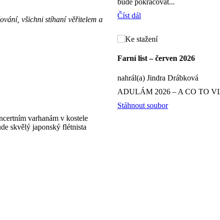
bude pokračovat...
Číst dál
vání, všichni stíhaní věřitelem a
Farní list – červen 2026
nahrál(a) Jindra Drábková
ADULÁM 2026 – A CO TO V
Stáhnout soubor
oncertním varhanám v kostele
e skvělý japonský flétnista