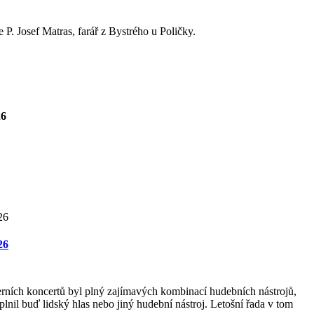
P. Josef Matras, farář z Bystrého u Poličky.
26
26
rních koncertů byl plný zajímavých kombinací hudebních nástrojů,
lnil buď lidský hlas nebo jiný hudební nástroj. Letošní řada v tom