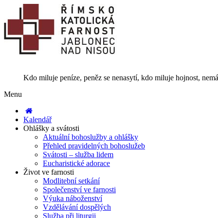
Kdo miluje peníze, peněz se nenasytí, kdo miluje hojnost, nemá
Menu
Kalendář
Ohlášky a svátosti
Aktuální bohoslužby a ohlášky
Přehled pravidelných bohoslužeb
Svátosti – služba lidem
Eucharistické adorace
Život ve farnosti
Modlitební setkání
Společenství ve farnosti
Výuka náboženství
Vzdělávání dospělých
Služba při liturgii