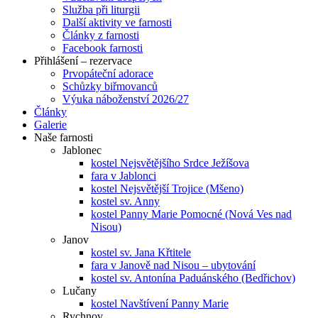
Služba při liturgii
Další aktivity ve farnosti
Články z farnosti
Facebook farnosti
Přihlášení – rezervace
Prvopáteční adorace
Schůzky biřmovanců
Výuka náboženství 2026/27
Články
Galerie
Naše farnosti
Jablonec
kostel Nejsvětějšího Srdce Ježíšova
fara v Jablonci
kostel Nejsvětější Trojice (Mšeno)
kostel sv. Anny
kostel Panny Marie Pomocné (Nová Ves nad
Nisou)
Janov
kostel sv. Jana Křtitele
fara v Janově nad Nisou – ubytování
kostel sv. Antonína Paduánského (Bedřichov)
Lučany
kostel Navštívení Panny Marie
Rychnov