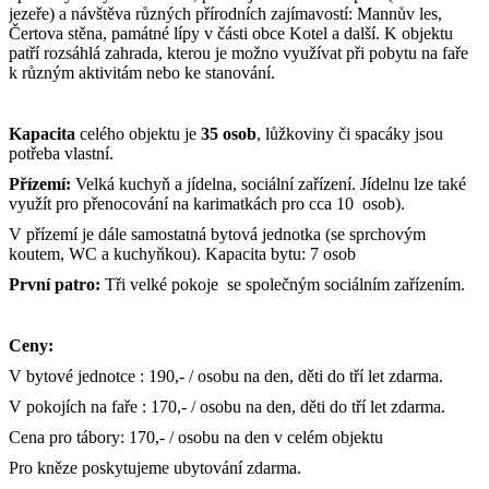
jezeře) a návštěva různých přírodních zajímavostí: Mannův les,
Čertova stěna, památné lípy v části obce Kotel a další. K objektu
patří rozsáhlá zahrada, kterou je možno využívat při pobytu na faře
k různým aktivitám nebo ke stanování.
Kapacita
celého objektu je
35 osob
, lůžkoviny či spacáky jsou
potřeba vlastní.
Přízemí:
Velká kuchyň a jídelna, sociální zařízení. Jídelnu lze také
využít pro přenocování na karimatkách pro cca 10 osob).
V přízemí je dále samostatná bytová jednotka (se sprchovým
koutem, WC a kuchyňkou). Kapacita bytu: 7 osob
První patro:
Tři velké pokoje se společným sociálním zařízením.
Ceny:
V bytové jednotce : 190,- / osobu na den, děti do tří let zdarma.
V pokojích na faře : 170,- / osobu na den, děti do tří let zdarma.
Cena pro tábory: 170,- / osobu na den v celém objektu
Pro kněze poskytujeme ubytování zdarma.