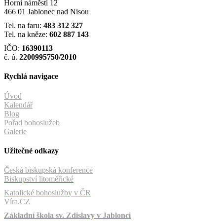
Horní náměstí 12
466 01 Jablonec nad Nisou
Tel. na faru:
483 312 327
Tel. na kněze:
602 887 143
IČO:
16390113
č. ú.
2200995750/2010
Rychlá navigace
Úvod
Kalendář
Blog
Pořad bohoslužeb
Galerie
Užitečné odkazy
Česká biskupská konference
Biskupství litoměřické
Katolické bohoslužby v ČR
Víra.CZ
Základní škola sv. Zdislavy v Jablonci