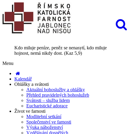
Kdo miluje peníze, peněz se nenasytí, kdo miluje
hojnost, nemá nikdy dost. (Kaz 5,9)
Menu
Kalendář
Ohlášky a svátosti
Aktuální bohoslužby a ohlášky
Přehled pravidelných bohoslužeb
Svátosti – služba lidem
Eucharistické adorace
Život ve farnosti
Modlitební setkání
Společenství ve farnosti
Výuka náboženství
Vzdělávání dospělých