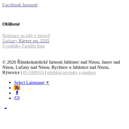
Facebook farnosti
Oblíbené
Rekreace na faře v Janově
Varhany
Rieger op. 2535
Úvodníky Farního listu
© 2026 Římskokatolické farnosti Jablonec nad Nisou, Janov nad
Nisou, Lučany nad Nisou, Rychnov u Jablonce nad Nisou,
Rýnovice |
IS OMNIA
|
odebírat novinky e-mailem
Select Language
▼