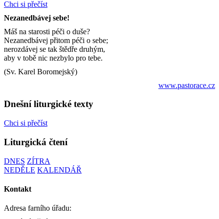
Chci si přečíst
Nezanedbávej sebe!
Máš na starosti péči o duše?
Nezanedbávej přitom péči o sebe;
nerozdávej se tak štědře druhým,
aby v tobě nic nezbylo pro tebe.
(Sv. Karel Boromejský)
www.pastorace.cz
Dnešní liturgické texty
Chci si přečíst
Liturgická čtení
DNES
ZÍTRA
NEDĚLE
KALENDÁŘ
Kontakt
Adresa farního úřadu: