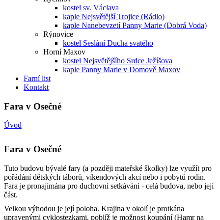
kostel sv. Václava
kaple Nejsvětější Trojice (Rádlo)
kaple Nanebevzetí Panny Marie (Dobrá Voda)
Rýnovice
kostel Seslání Ducha svatého
Horní Maxov
kostel Nejsvětějšího Srdce Ježíšova
kaple Panny Marie v Domově Maxov
Farní list
Kontakt
Fara v Osečné
Úvod
Fara v Osečné
Tuto budovu bývalé fary (a později mateřské školky) lze využít pro
pořádání dětských táborů, víkendových akcí nebo i pobytů rodin.
Fara je pronajímána pro duchovní setkávání - celá budova, nebo její
část.
Velkou výhodou je její poloha. Krajina v okolí je protkána
upravenými cyklostezkami, poblíž je možnost koupání (Hamr na