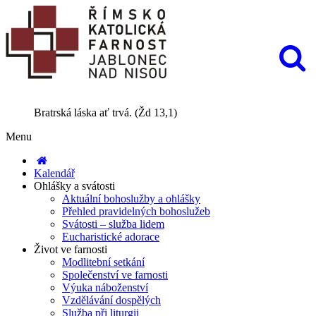
Bratrská láska ať trvá. (Žd 13,1)
Menu
Kalendář
Ohlášky a svátosti
Aktuální bohoslužby a ohlášky
Přehled pravidelných bohoslužeb
Svátosti – služba lidem
Eucharistické adorace
Život ve farnosti
Modlitební setkání
Společenství ve farnosti
Výuka náboženství
Vzdělávání dospělých
Služba při liturgii