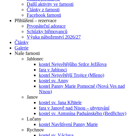
Další aktivity ve farnosti
Články z farnosti
Facebook farnosti
Přihlášení – rezervace
Prvopáteční adorace
Schůzky biřmovanců
Výuka náboženství 2026/27
Články
Galerie
Naše farnosti
Jablonec
kostel Nejsvětějšího Srdce Ježíšova
fara v Jablonci
kostel Nejsvětější Trojice (Mšeno)
kostel sv. Anny
kostel Panny Marie Pomocné (Nová Ves nad
Nisou)
Janov
kostel sv. Jana Křtitele
fara v Janově nad Nisou – ubytování
kostel sv. Antonína Paduánského (Bedřichov)
Lučany
kostel Navštívení Panny Marie
Rychnov
kostel sv. Václava