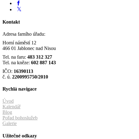
Kontakt
Adresa farního úřadu:
Horní náměstí 12
466 01 Jablonec nad Nisou
Tel. na faru:
483 312 327
Tel. na kněze:
602 887 143
IČO:
16390113
č. ú.
2200995750/2010
Rychlá navigace
Úvod
Kalendář
Blog
Pořad bohoslužeb
Galerie
Užitečné odkazy