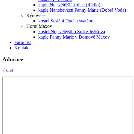
kaple Nejsvětější Trojice (Rádlo)
kaple Nanebevzetí Panny Marie (Dobrá Voda)
Rýnovice
kostel Seslání Ducha svatého
Horní Maxov
kostel Nejsvětějšího Srdce Ježíšova
kaple Panny Marie v Domově Maxov
Farní list
Kontakt
Adorace
Úvod