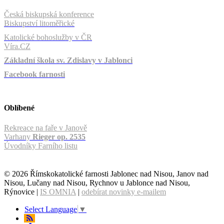
Česká biskupská konference
Biskupství litoměřické
Katolické bohoslužby v ČR
Víra.CZ
Základní škola sv. Zdislavy v Jablonci
Facebook farnosti
Oblíbené
Rekreace na faře v Janově
Varhany
Rieger op. 2535
Úvodníky Farního listu
© 2026 Římskokatolické farnosti Jablonec nad Nisou, Janov nad
Nisou, Lučany nad Nisou, Rychnov u Jablonce nad Nisou,
Rýnovice |
IS OMNIA
|
odebírat novinky e-mailem
Select Language
▼