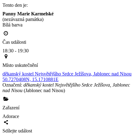
Tento den je:
Panny Marie Karmelské
(nezávazná památka)
Bílá barva                                                                                        
Čas události
18:30 - 19:30
Místo uskutečnění
děkanský kostel Nejsvětějšího Srdce Ježíšova, Jablonec nad Nisou
50.7270408N, 15.1710881E
Označení:
děkanský kostel Nejsvětějšího Srdce Ježíšova, Jablonec
nad Nisou
(Jablonec nad Nisou)
Zařazení
Adorace
Sdílejte událost