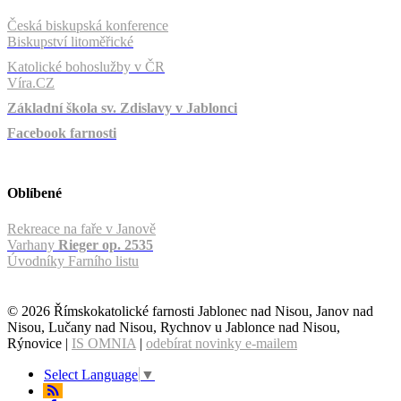
Česká biskupská konference
Biskupství litoměřické
Katolické bohoslužby v ČR
Víra.CZ
Základní škola sv. Zdislavy v Jablonci
Facebook farnosti
Oblíbené
Rekreace na faře v Janově
Varhany
Rieger op. 2535
Úvodníky Farního listu
© 2026 Římskokatolické farnosti Jablonec nad Nisou, Janov nad
Nisou, Lučany nad Nisou, Rychnov u Jablonce nad Nisou,
Rýnovice |
IS OMNIA
|
odebírat novinky e-mailem
Select Language
▼