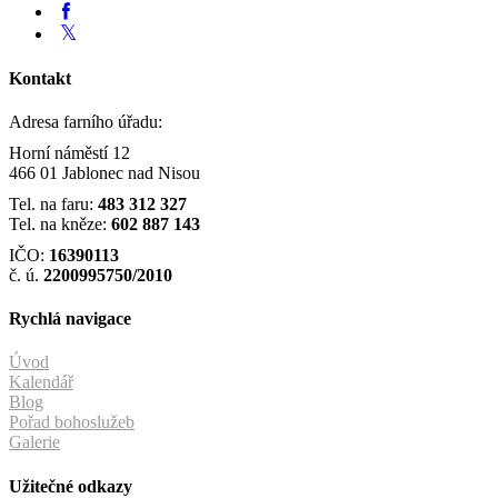
Kontakt
Adresa farního úřadu:
Horní náměstí 12
466 01 Jablonec nad Nisou
Tel. na faru:
483 312 327
Tel. na kněze:
602 887 143
IČO:
16390113
č. ú.
2200995750/2010
Rychlá navigace
Úvod
Kalendář
Blog
Pořad bohoslužeb
Galerie
Užitečné odkazy