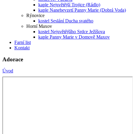
kaple Nejsvětější Trojice (Rádlo)
kaple Nanebevzetí Panny Marie (Dobrá Voda)
Rýnovice
kostel Seslání Ducha svatého
Horní Maxov
kostel Nejsvětějšího Srdce Ježíšova
kaple Panny Marie v Domově Maxov
Farní list
Kontakt
Adorace
Úvod