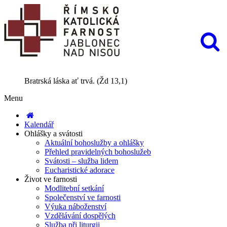
Bratrská láska ať trvá. (Žd 13,1)
Menu
Kalendář
Ohlášky a svátosti
Aktuální bohoslužby a ohlášky
Přehled pravidelných bohoslužeb
Svátosti – služba lidem
Eucharistické adorace
Život ve farnosti
Modlitební setkání
Společenství ve farnosti
Výuka náboženství
Vzdělávání dospělých
Služba při liturgii