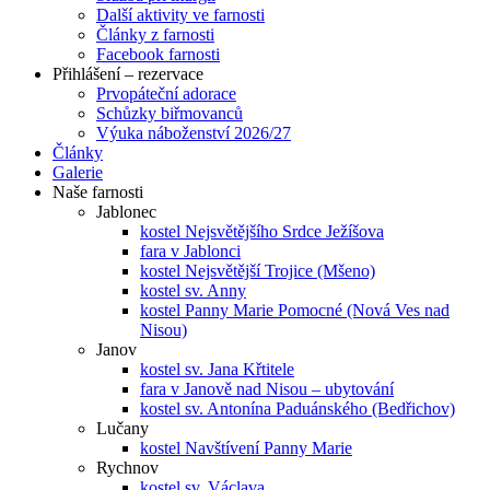
Další aktivity ve farnosti
Články z farnosti
Facebook farnosti
Přihlášení – rezervace
Prvopáteční adorace
Schůzky biřmovanců
Výuka náboženství 2026/27
Články
Galerie
Naše farnosti
Jablonec
kostel Nejsvětějšího Srdce Ježíšova
fara v Jablonci
kostel Nejsvětější Trojice (Mšeno)
kostel sv. Anny
kostel Panny Marie Pomocné (Nová Ves nad
Nisou)
Janov
kostel sv. Jana Křtitele
fara v Janově nad Nisou – ubytování
kostel sv. Antonína Paduánského (Bedřichov)
Lučany
kostel Navštívení Panny Marie
Rychnov
kostel sv. Václava