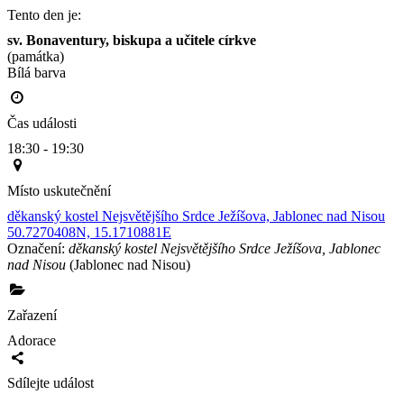
Tento den je:
sv. Bonaventury, biskupa a učitele církve
(památka)
Bílá barva                                                                                        
Čas události
18:30 - 19:30
Místo uskutečnění
děkanský kostel Nejsvětějšího Srdce Ježíšova, Jablonec nad Nisou
50.7270408N, 15.1710881E
Označení:
děkanský kostel Nejsvětějšího Srdce Ježíšova, Jablonec
nad Nisou
(Jablonec nad Nisou)
Zařazení
Adorace
Sdílejte událost