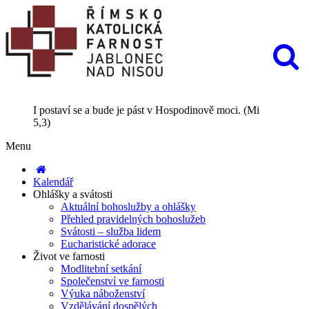
I postaví se a bude je pást v Hospodinově moci. (Mi
5,3)
Menu
Kalendář
Ohlášky a svátosti
Aktuální bohoslužby a ohlášky
Přehled pravidelných bohoslužeb
Svátosti – služba lidem
Eucharistické adorace
Život ve farnosti
Modlitební setkání
Společenství ve farnosti
Výuka náboženství
Vzdělávání dospělých