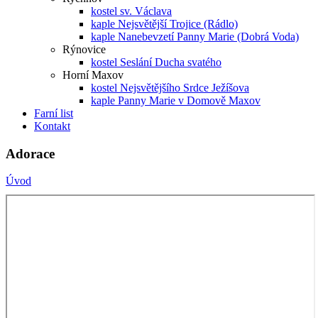
kostel sv. Václava
kaple Nejsvětější Trojice (Rádlo)
kaple Nanebevzetí Panny Marie (Dobrá Voda)
Rýnovice
kostel Seslání Ducha svatého
Horní Maxov
kostel Nejsvětějšího Srdce Ježíšova
kaple Panny Marie v Domově Maxov
Farní list
Kontakt
Adorace
Úvod