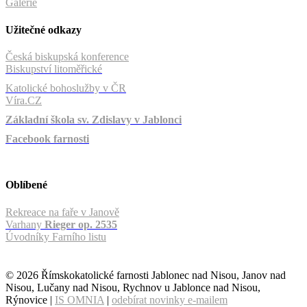
Galerie
Užitečné odkazy
Česká biskupská konference
Biskupství litoměřické
Katolické bohoslužby v ČR
Víra.CZ
Základní škola sv. Zdislavy v Jablonci
Facebook farnosti
Oblíbené
Rekreace na faře v Janově
Varhany
Rieger op. 2535
Úvodníky Farního listu
© 2026 Římskokatolické farnosti Jablonec nad Nisou, Janov nad
Nisou, Lučany nad Nisou, Rychnov u Jablonce nad Nisou,
Rýnovice |
IS OMNIA
|
odebírat novinky e-mailem