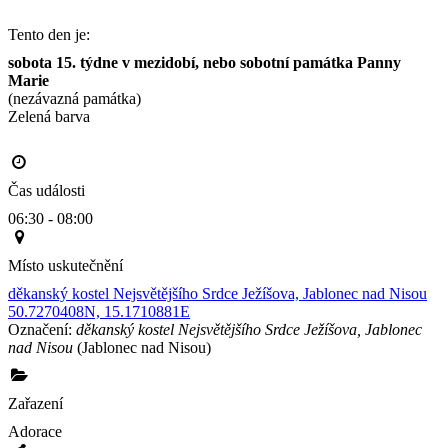
Tento den je:
sobota 15. týdne v mezidobí, nebo sobotní památka Panny 
Marie
(nezávazná památka)
Zelená barva                                                                                       
Čas události
06:30 - 08:00
Místo uskutečnění
děkanský kostel Nejsvětějšího Srdce Ježíšova, Jablonec nad Nisou
50.7270408N, 15.1710881E
Označení:
děkanský kostel Nejsvětějšího Srdce Ježíšova, Jablonec
nad Nisou
(Jablonec nad Nisou)
Zařazení
Adorace