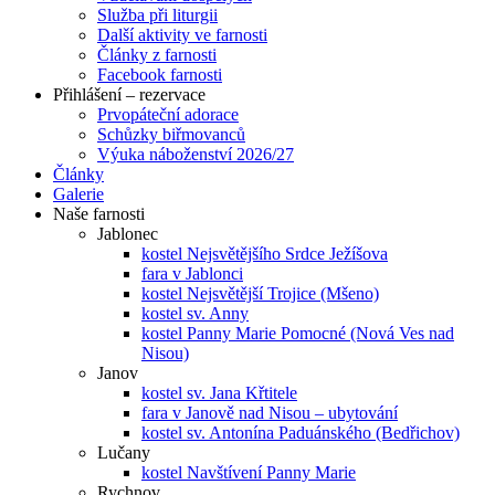
Služba při liturgii
Další aktivity ve farnosti
Články z farnosti
Facebook farnosti
Přihlášení – rezervace
Prvopáteční adorace
Schůzky biřmovanců
Výuka náboženství 2026/27
Články
Galerie
Naše farnosti
Jablonec
kostel Nejsvětějšího Srdce Ježíšova
fara v Jablonci
kostel Nejsvětější Trojice (Mšeno)
kostel sv. Anny
kostel Panny Marie Pomocné (Nová Ves nad
Nisou)
Janov
kostel sv. Jana Křtitele
fara v Janově nad Nisou – ubytování
kostel sv. Antonína Paduánského (Bedřichov)
Lučany
kostel Navštívení Panny Marie
Rychnov