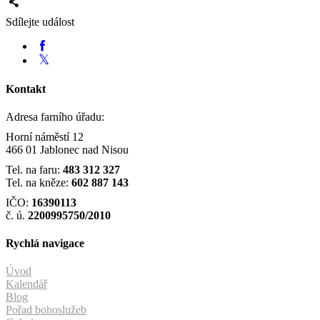
Sdílejte událost
Kontakt
Adresa farního úřadu:
Horní náměstí 12
466 01 Jablonec nad Nisou
Tel. na faru:
483 312 327
Tel. na kněze:
602 887 143
IČO:
16390113
č. ú.
2200995750/2010
Rychlá navigace
Úvod
Kalendář
Blog
Pořad bohoslužeb