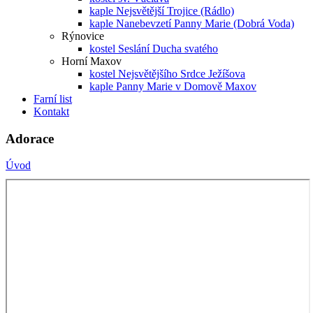
kaple Nejsvětější Trojice (Rádlo)
kaple Nanebevzetí Panny Marie (Dobrá Voda)
Rýnovice
kostel Seslání Ducha svatého
Horní Maxov
kostel Nejsvětějšího Srdce Ježíšova
kaple Panny Marie v Domově Maxov
Farní list
Kontakt
Adorace
Úvod