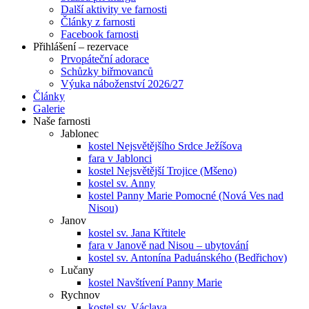
Další aktivity ve farnosti
Články z farnosti
Facebook farnosti
Přihlášení – rezervace
Prvopáteční adorace
Schůzky biřmovanců
Výuka náboženství 2026/27
Články
Galerie
Naše farnosti
Jablonec
kostel Nejsvětějšího Srdce Ježíšova
fara v Jablonci
kostel Nejsvětější Trojice (Mšeno)
kostel sv. Anny
kostel Panny Marie Pomocné (Nová Ves nad
Nisou)
Janov
kostel sv. Jana Křtitele
fara v Janově nad Nisou – ubytování
kostel sv. Antonína Paduánského (Bedřichov)
Lučany
kostel Navštívení Panny Marie
Rychnov
kostel sv. Václava