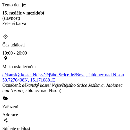
Tento den je:
15. neděle v mezidobí
(slavnost)
Zelená barva                                                                                       
Čas události
19:00 - 20:00
Místo uskutečnění
děkanský kostel Nejsvětějšího Srdce Ježíšova, Jablonec nad Nisou
50.7270408N, 15.1710881E
Označení:
děkanský kostel Nejsvětějšího Srdce Ježíšova, Jablonec
nad Nisou
(Jablonec nad Nisou)
Zařazení
Adorace
Sdílejte událost