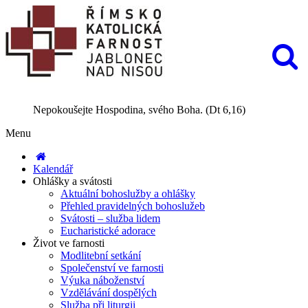
Nepokoušejte Hospodina, svého Boha. (Dt 6,16)
Menu
Kalendář
Ohlášky a svátosti
Aktuální bohoslužby a ohlášky
Přehled pravidelných bohoslužeb
Svátosti – služba lidem
Eucharistické adorace
Život ve farnosti
Modlitební setkání
Společenství ve farnosti
Výuka náboženství
Vzdělávání dospělých
Služba při liturgii