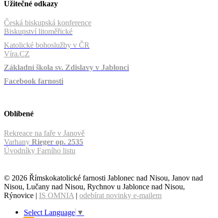
Užitečné odkazy
Česká biskupská konference
Biskupství litoměřické
Katolické bohoslužby v ČR
Víra.CZ
Základní škola sv. Zdislavy v Jablonci
Facebook farnosti
Oblíbené
Rekreace na faře v Janově
Varhany
Rieger op. 2535
Úvodníky Farního listu
© 2026 Římskokatolické farnosti Jablonec nad Nisou, Janov nad
Nisou, Lučany nad Nisou, Rychnov u Jablonce nad Nisou,
Rýnovice |
IS OMNIA
|
odebírat novinky e-mailem
Select Language
▼