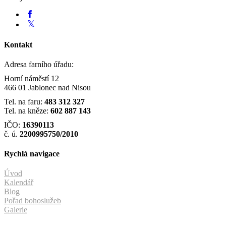
Kontakt
Adresa farního úřadu:
Horní náměstí 12
466 01 Jablonec nad Nisou
Tel. na faru:
483 312 327
Tel. na kněze:
602 887 143
IČO:
16390113
č. ú.
2200995750/2010
Rychlá navigace
Úvod
Kalendář
Blog
Pořad bohoslužeb
Galerie