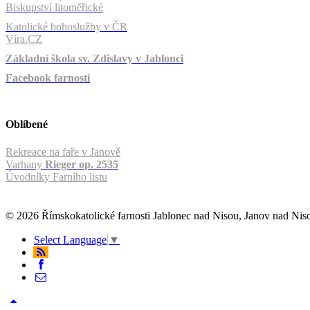
Biskupství litoměřické
Katolické bohoslužby v ČR
Víra.CZ
Základní škola sv. Zdislavy v Jablonci
Facebook farnosti
Oblíbené
Rekreace na faře v Janově
Varhany
Rieger op. 2535
Úvodníky Farního listu
© 2026 Římskokatolické farnosti Jablonec nad Nisou, Janov nad Ni
Select Language
▼