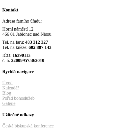
Kontakt
Adresa farního úřadu:
Horní náměstí 12
466 01 Jablonec nad Nisou
Tel. na faru:
483 312 327
Tel. na kněze:
602 887 143
IČO:
16390113
č. ú.
2200995750/2010
Rychlá navigace
Úvod
Kalendář
Blog
Pořad bohoslužeb
Galerie
Užitečné odkazy
Česká biskupská konference