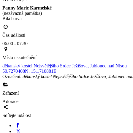
Panny Marie Karmelské
(nezávazná památka)
Bílá barva                                                                                        
Čas události
06:00 - 07:30
Místo uskutečnění
děkanský kostel Nejsvětějšího Srdce Ježíšova, Jablonec nad Nisou
50.7270408N, 15.1710881E
Označení:
děkanský kostel Nejsvětějšího Srdce Ježíšova, Jablonec na
Zařazení
Adorace
Sdílejte událost