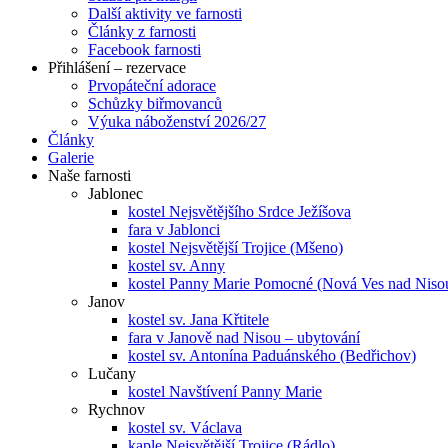
Další aktivity ve farnosti
Články z farnosti
Facebook farnosti
Přihlášení – rezervace
Prvopáteční adorace
Schůzky biřmovanců
Výuka náboženství 2026/27
Články
Galerie
Naše farnosti
Jablonec
kostel Nejsvětějšího Srdce Ježíšova
fara v Jablonci
kostel Nejsvětější Trojice (Mšeno)
kostel sv. Anny
kostel Panny Marie Pomocné (Nová Ves nad Niso
Janov
kostel sv. Jana Křtitele
fara v Janově nad Nisou – ubytování
kostel sv. Antonína Paduánského (Bedřichov)
Lučany
kostel Navštívení Panny Marie
Rychnov
kostel sv. Václava
kaple Nejsvětější Trojice (Rádlo)