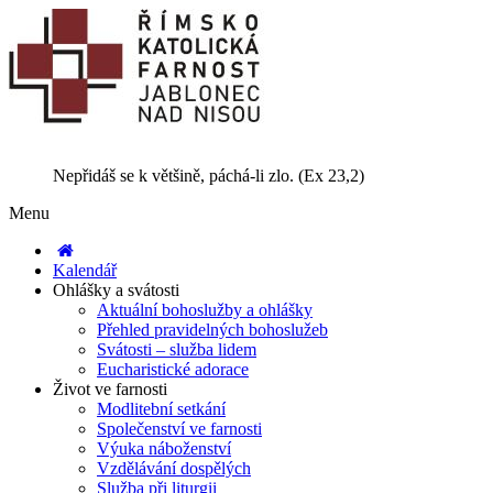
Nepřidáš se k většině, páchá-li zlo. (Ex 23,2)
Menu
Kalendář
Ohlášky a svátosti
Aktuální bohoslužby a ohlášky
Přehled pravidelných bohoslužeb
Svátosti – služba lidem
Eucharistické adorace
Život ve farnosti
Modlitební setkání
Společenství ve farnosti
Výuka náboženství
Vzdělávání dospělých
Služba při liturgii