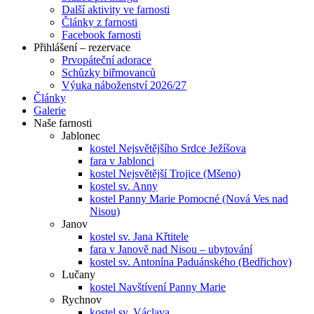
Další aktivity ve farnosti
Články z farnosti
Facebook farnosti
Přihlášení – rezervace
Prvopáteční adorace
Schůzky biřmovanců
Výuka náboženství 2026/27
Články
Galerie
Naše farnosti
Jablonec
kostel Nejsvětějšího Srdce Ježíšova
fara v Jablonci
kostel Nejsvětější Trojice (Mšeno)
kostel sv. Anny
kostel Panny Marie Pomocné (Nová Ves nad
Nisou)
Janov
kostel sv. Jana Křtitele
fara v Janově nad Nisou – ubytování
kostel sv. Antonína Paduánského (Bedřichov)
Lučany
kostel Navštívení Panny Marie
Rychnov
kostel sv. Václava