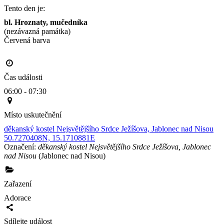
Tento den je:
bl. Hroznaty, mučedníka
(nezávazná památka)
Červená barva                                                                                     
Čas události
06:00 - 07:30
Místo uskutečnění
děkanský kostel Nejsvětějšího Srdce Ježíšova, Jablonec nad Nisou
50.7270408N, 15.1710881E
Označení:
děkanský kostel Nejsvětějšího Srdce Ježíšova, Jablonec
nad Nisou
(Jablonec nad Nisou)
Zařazení
Adorace
Sdílejte událost