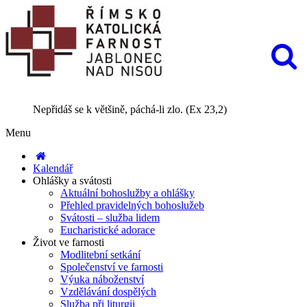
Nepřidáš se k většině, páchá-li zlo. (Ex 23,2)
Menu
Kalendář
Ohlášky a svátosti
Aktuální bohoslužby a ohlášky
Přehled pravidelných bohoslužeb
Svátosti – služba lidem
Eucharistické adorace
Život ve farnosti
Modlitební setkání
Společenství ve farnosti
Výuka náboženství
Vzdělávání dospělých
Služba při liturgii