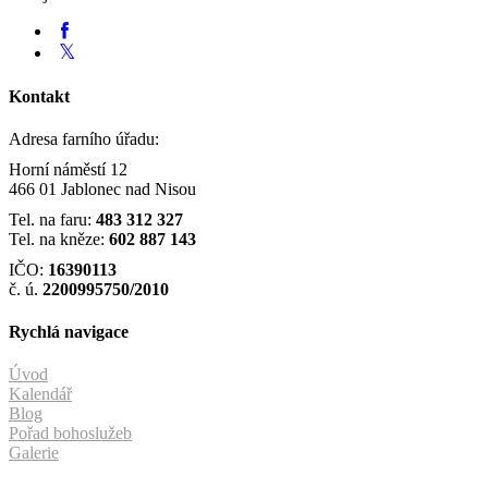
Kontakt
Adresa farního úřadu:
Horní náměstí 12
466 01 Jablonec nad Nisou
Tel. na faru:
483 312 327
Tel. na kněze:
602 887 143
IČO:
16390113
č. ú.
2200995750/2010
Rychlá navigace
Úvod
Kalendář
Blog
Pořad bohoslužeb
Galerie