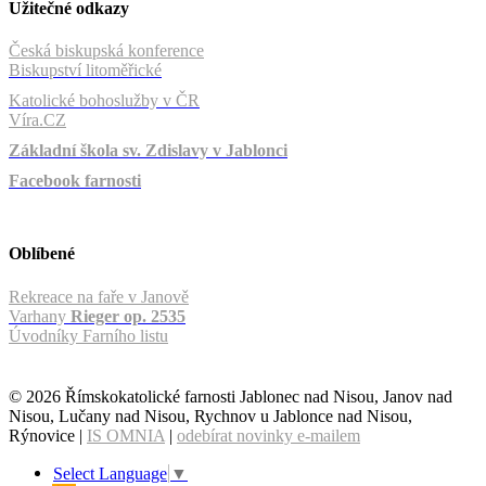
Užitečné odkazy
Česká biskupská konference
Biskupství litoměřické
Katolické bohoslužby v ČR
Víra.CZ
Základní škola sv. Zdislavy v Jablonci
Facebook farnosti
Oblíbené
Rekreace na faře v Janově
Varhany
Rieger op. 2535
Úvodníky Farního listu
© 2026 Římskokatolické farnosti Jablonec nad Nisou, Janov nad
Nisou, Lučany nad Nisou, Rychnov u Jablonce nad Nisou,
Rýnovice |
IS OMNIA
|
odebírat novinky e-mailem
Select Language
▼