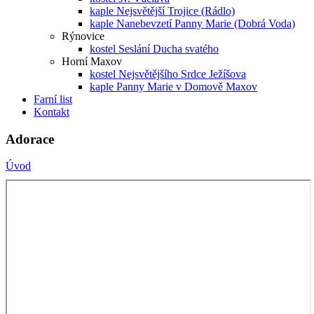
kaple Nejsvětější Trojice (Rádlo)
kaple Nanebevzetí Panny Marie (Dobrá Voda)
Rýnovice
kostel Seslání Ducha svatého
Horní Maxov
kostel Nejsvětějšího Srdce Ježíšova
kaple Panny Marie v Domově Maxov
Farní list
Kontakt
Adorace
Úvod