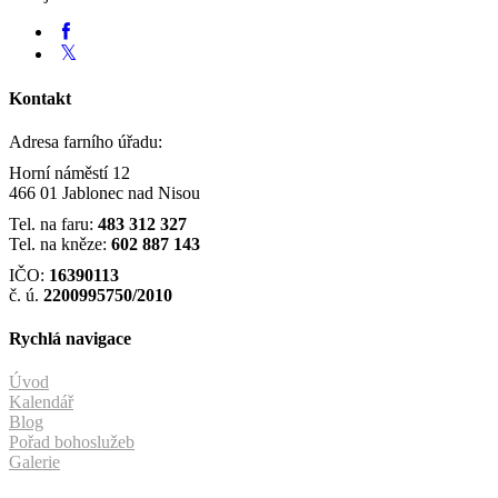
Kontakt
Adresa farního úřadu:
Horní náměstí 12
466 01 Jablonec nad Nisou
Tel. na faru:
483 312 327
Tel. na kněze:
602 887 143
IČO:
16390113
č. ú.
2200995750/2010
Rychlá navigace
Úvod
Kalendář
Blog
Pořad bohoslužeb
Galerie