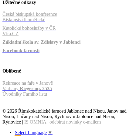
Užitečné odkazy
Česká biskupská konference
Biskupství litoměřické
Katolické bohoslužby v ČR
Víra.CZ
Základní škola sv. Zdislavy v Jablonci
Facebook farnosti
Oblíbené
Rekreace na faře v Janově
Varhany
Rieger op. 2535
Úvodníky Farního listu
© 2026 Římskokatolické farnosti Jablonec nad Nisou, Janov nad
Nisou, Lučany nad Nisou, Rychnov u Jablonce nad Nisou,
Rýnovice |
IS OMNIA
|
odebírat novinky e-mailem
Select Language
▼