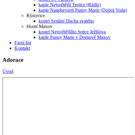
kaple Nejsvětější Trojice (Rádlo)
kaple Nanebevzetí Panny Marie (Dobrá Voda)
Rýnovice
kostel Seslání Ducha svatého
Horní Maxov
kostel Nejsvětějšího Srdce Ježíšova
kaple Panny Marie v Domově Maxov
Farní list
Kontakt
Adorace
Úvod