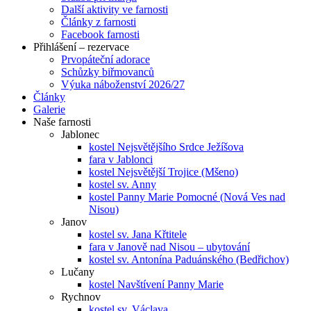
Další aktivity ve farnosti
Články z farnosti
Facebook farnosti
Přihlášení – rezervace
Prvopáteční adorace
Schůzky biřmovanců
Výuka náboženství 2026/27
Články
Galerie
Naše farnosti
Jablonec
kostel Nejsvětějšího Srdce Ježíšova
fara v Jablonci
kostel Nejsvětější Trojice (Mšeno)
kostel sv. Anny
kostel Panny Marie Pomocné (Nová Ves nad
Nisou)
Janov
kostel sv. Jana Křtitele
fara v Janově nad Nisou – ubytování
kostel sv. Antonína Paduánského (Bedřichov)
Lučany
kostel Navštívení Panny Marie
Rychnov
kostel sv. Václava