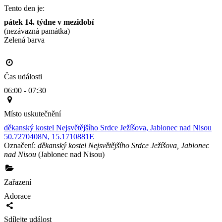
Tento den je:
pátek 14. týdne v mezidobí
(nezávazná památka)
Zelená barva                                                                                       
Čas události
06:00 - 07:30
Místo uskutečnění
děkanský kostel Nejsvětějšího Srdce Ježíšova, Jablonec nad Nisou
50.7270408N, 15.1710881E
Označení:
děkanský kostel Nejsvětějšího Srdce Ježíšova, Jablonec
nad Nisou
(Jablonec nad Nisou)
Zařazení
Adorace
Sdílejte událost