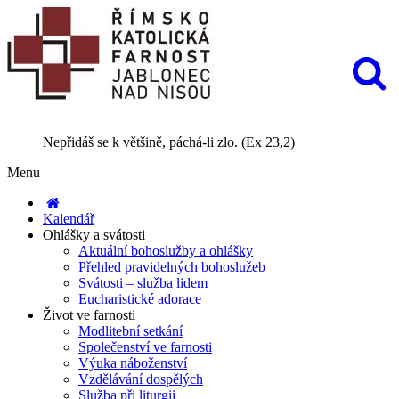
Nepřidáš se k většině, páchá-li zlo. (Ex 23,2)
Menu
Kalendář
Ohlášky a svátosti
Aktuální bohoslužby a ohlášky
Přehled pravidelných bohoslužeb
Svátosti – služba lidem
Eucharistické adorace
Život ve farnosti
Modlitební setkání
Společenství ve farnosti
Výuka náboženství
Vzdělávání dospělých
Služba při liturgii