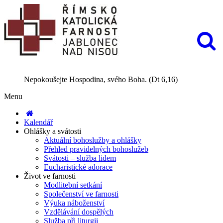
Nepokoušejte Hospodina, svého Boha. (Dt 6,16)
Menu
Kalendář
Ohlášky a svátosti
Aktuální bohoslužby a ohlášky
Přehled pravidelných bohoslužeb
Svátosti – služba lidem
Eucharistické adorace
Život ve farnosti
Modlitební setkání
Společenství ve farnosti
Výuka náboženství
Vzdělávání dospělých
Služba při liturgii