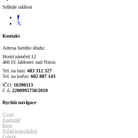
Sdílejte událost
Kontakt
Adresa farního úřadu:
Horní náměstí 12
466 01 Jablonec nad Nisou
Tel. na faru:
483 312 327
Tel. na kněze:
602 887 143
IČO:
16390113
č. ú.
2200995750/2010
Rychlá navigace
Úvod
Kalendář
Blog
Pořad bohoslužeb
Galerie