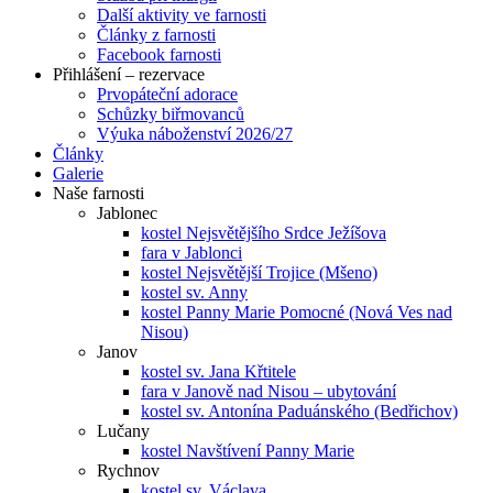
Další aktivity ve farnosti
Články z farnosti
Facebook farnosti
Přihlášení – rezervace
Prvopáteční adorace
Schůzky biřmovanců
Výuka náboženství 2026/27
Články
Galerie
Naše farnosti
Jablonec
kostel Nejsvětějšího Srdce Ježíšova
fara v Jablonci
kostel Nejsvětější Trojice (Mšeno)
kostel sv. Anny
kostel Panny Marie Pomocné (Nová Ves nad
Nisou)
Janov
kostel sv. Jana Křtitele
fara v Janově nad Nisou – ubytování
kostel sv. Antonína Paduánského (Bedřichov)
Lučany
kostel Navštívení Panny Marie
Rychnov
kostel sv. Václava