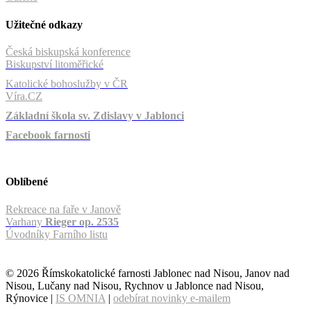
Užitečné odkazy
Česká biskupská konference
Biskupství litoměřické
Katolické bohoslužby v ČR
Víra.CZ
Základní škola sv. Zdislavy v Jablonci
Facebook farnosti
Oblíbené
Rekreace na faře v Janově
Varhany
Rieger op. 2535
Úvodníky Farního listu
© 2026 Římskokatolické farnosti Jablonec nad Nisou, Janov nad
Nisou, Lučany nad Nisou, Rychnov u Jablonce nad Nisou,
Rýnovice |
IS OMNIA
|
odebírat novinky e-mailem