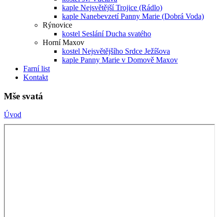
kaple Nejsvětější Trojice (Rádlo)
kaple Nanebevzetí Panny Marie (Dobrá Voda)
Rýnovice
kostel Seslání Ducha svatého
Horní Maxov
kostel Nejsvětějšího Srdce Ježíšova
kaple Panny Marie v Domově Maxov
Farní list
Kontakt
Mše svatá
Úvod