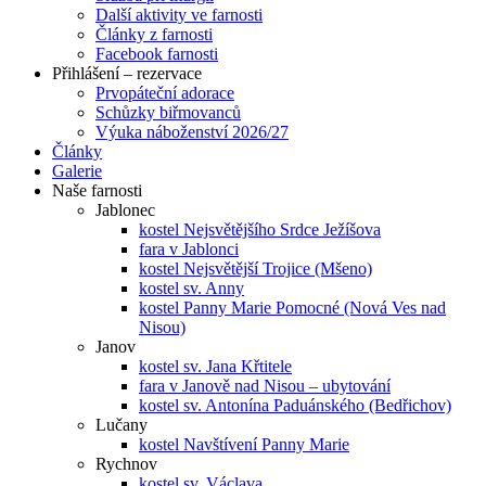
Další aktivity ve farnosti
Články z farnosti
Facebook farnosti
Přihlášení – rezervace
Prvopáteční adorace
Schůzky biřmovanců
Výuka náboženství 2026/27
Články
Galerie
Naše farnosti
Jablonec
kostel Nejsvětějšího Srdce Ježíšova
fara v Jablonci
kostel Nejsvětější Trojice (Mšeno)
kostel sv. Anny
kostel Panny Marie Pomocné (Nová Ves nad
Nisou)
Janov
kostel sv. Jana Křtitele
fara v Janově nad Nisou – ubytování
kostel sv. Antonína Paduánského (Bedřichov)
Lučany
kostel Navštívení Panny Marie
Rychnov
kostel sv. Václava