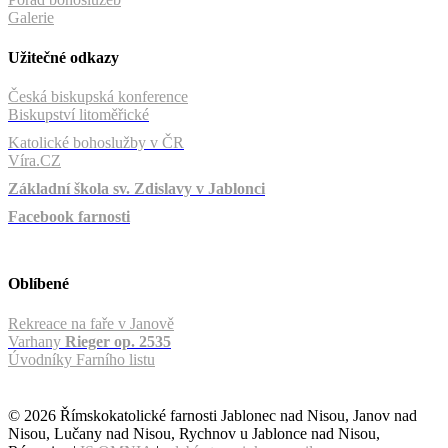
Galerie
Užitečné odkazy
Česká biskupská konference
Biskupství litoměřické
Katolické bohoslužby v ČR
Víra.CZ
Základní škola sv. Zdislavy v Jablonci
Facebook farnosti
Oblíbené
Rekreace na faře v Janově
Varhany
Rieger op. 2535
Úvodníky Farního listu
© 2026 Římskokatolické farnosti Jablonec nad Nisou, Janov nad
Nisou, Lučany nad Nisou, Rychnov u Jablonce nad Nisou,