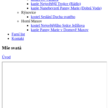
kaple Nejsvětější Trojice (Rádlo)
kaple Nanebevzetí Panny Marie (Dobrá Voda)
Rýnovice
kostel Seslání Ducha svatého
Horní Maxov
kostel Nejsvětějšího Srdce Ježíšova
kaple Panny Marie v Domově Maxov
Farní list
Kontakt
Mše svatá
Úvod