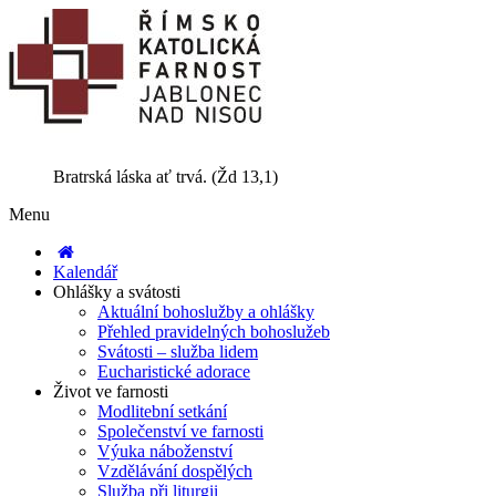
Bratrská láska ať trvá. (Žd 13,1)
Menu
Kalendář
Ohlášky a svátosti
Aktuální bohoslužby a ohlášky
Přehled pravidelných bohoslužeb
Svátosti – služba lidem
Eucharistické adorace
Život ve farnosti
Modlitební setkání
Společenství ve farnosti
Výuka náboženství
Vzdělávání dospělých
Služba při liturgii