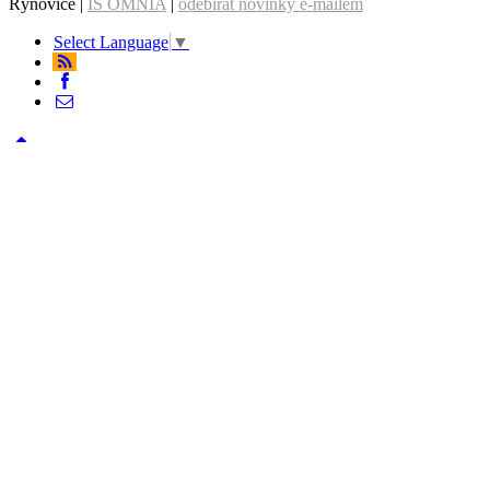
Rýnovice |
IS OMNIA
|
odebírat novinky e-mailem
Select Language
▼