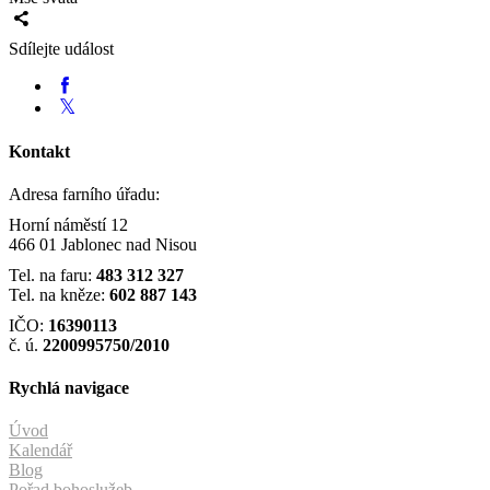
Sdílejte událost
Kontakt
Adresa farního úřadu:
Horní náměstí 12
466 01 Jablonec nad Nisou
Tel. na faru:
483 312 327
Tel. na kněze:
602 887 143
IČO:
16390113
č. ú.
2200995750/2010
Rychlá navigace
Úvod
Kalendář
Blog
Pořad bohoslužeb