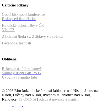
Užitečné odkazy
Česká biskupská konference
Biskupství litoměřické
Katolické bohoslužby v ČR
Víra.CZ
Základní škola sv. Zdislavy v Jablonci
Facebook farnosti
Oblíbené
Rekreace na faře v Janově
Varhany
Rieger op. 2535
Úvodníky Farního listu
© 2026 Římskokatolické farnosti Jablonec nad Nisou, Janov nad
Nisou, Lučany nad Nisou, Rychnov u Jablonce nad Nisou,
Rýnovice |
IS OMNIA
|
odebírat novinky e-mailem