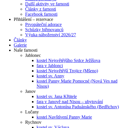
Další aktivity ve farnosti
Články z farnosti
Facebook farnosti
Přihlášení – rezervace
Prvopáteční adorace
Schůzky biřmovanců
Výuka náboženství 2026/27
Články
Galerie
Naše farnosti
Jablonec
kostel Nejsvětějšího Srdce Ježíšova
fara v Jablonci
kostel Nejsvětější Trojice (Mšeno)
kostel sv. Anny
kostel Panny Marie Pomocné (Nová Ves nad
Nisou)
Janov
kostel sv. Jana Křtitele
fara v Janově nad Nisou – ubytování
kostel sv. Antonína Paduánského (Bedřichov)
Lučany
kostel Navštívení Panny Marie
Rychnov
kostel sv. Václava