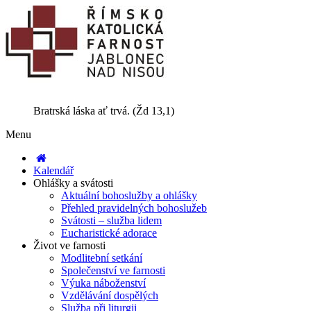
Bratrská láska ať trvá. (Žd 13,1)
Menu
Kalendář
Ohlášky a svátosti
Aktuální bohoslužby a ohlášky
Přehled pravidelných bohoslužeb
Svátosti – služba lidem
Eucharistické adorace
Život ve farnosti
Modlitební setkání
Společenství ve farnosti
Výuka náboženství
Vzdělávání dospělých
Služba při liturgii