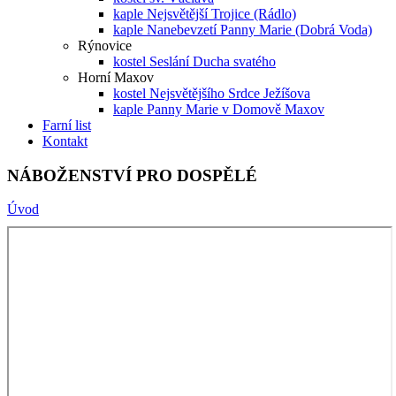
kaple Nejsvětější Trojice (Rádlo)
kaple Nanebevzetí Panny Marie (Dobrá Voda)
Rýnovice
kostel Seslání Ducha svatého
Horní Maxov
kostel Nejsvětějšího Srdce Ježíšova
kaple Panny Marie v Domově Maxov
Farní list
Kontakt
NÁBOŽENSTVÍ PRO DOSPĚLÉ
Úvod