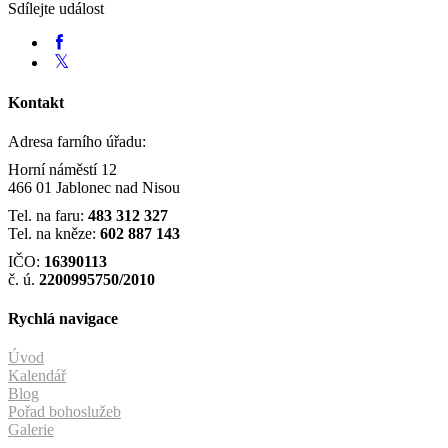
Sdílejte událost
Kontakt
Adresa farního úřadu:
Horní náměstí 12
466 01 Jablonec nad Nisou
Tel. na faru:
483 312 327
Tel. na kněze:
602 887 143
IČO:
16390113
č. ú.
2200995750/2010
Rychlá navigace
Úvod
Kalendář
Blog
Pořad bohoslužeb
Galerie