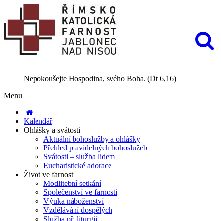
Nepokoušejte Hospodina, svého Boha. (Dt 6,16)
Menu
Kalendář
Ohlášky a svátosti
Aktuální bohoslužby a ohlášky
Přehled pravidelných bohoslužeb
Svátosti – služba lidem
Eucharistické adorace
Život ve farnosti
Modlitební setkání
Společenství ve farnosti
Výuka náboženství
Vzdělávání dospělých
Služba při liturgii