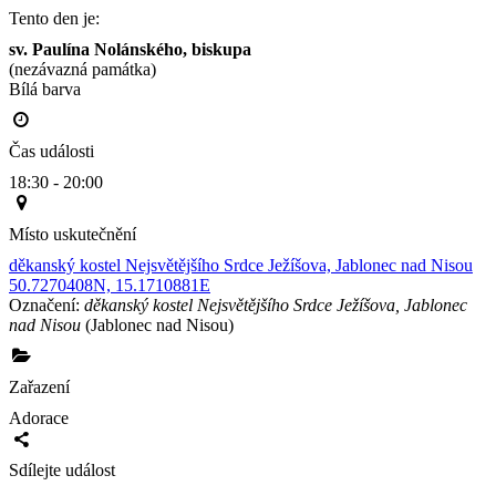
Tento den je:
sv. Paulína Nolánského, biskupa 
(nezávazná památka)
Bílá barva                                                                                        
Čas události
18:30 - 20:00
Místo uskutečnění
děkanský kostel Nejsvětějšího Srdce Ježíšova, Jablonec nad Nisou
50.7270408N, 15.1710881E
Označení:
děkanský kostel Nejsvětějšího Srdce Ježíšova, Jablonec
nad Nisou
(Jablonec nad Nisou)
Zařazení
Adorace
Sdílejte událost