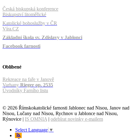
Česká biskupská konference
Biskupství litoměřické
Katolické bohoslužby v ČR
Víra.CZ
Základní škola sv. Zdislavy v Jablonci
Facebook farnosti
Oblíbené
Rekreace na faře v Janově
Varhany
Rieger op. 2535
Úvodníky Farního listu
© 2026 Římskokatolické farnosti Jablonec nad Nisou, Janov nad
Nisou, Lučany nad Nisou, Rychnov u Jablonce nad Nisou,
Rýnovice |
IS OMNIA
|
odebírat novinky e-mailem
Select Language
▼