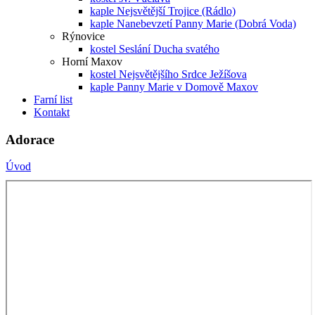
kaple Nejsvětější Trojice (Rádlo)
kaple Nanebevzetí Panny Marie (Dobrá Voda)
Rýnovice
kostel Seslání Ducha svatého
Horní Maxov
kostel Nejsvětějšího Srdce Ježíšova
kaple Panny Marie v Domově Maxov
Farní list
Kontakt
Adorace
Úvod