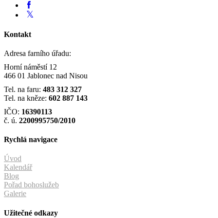
Kontakt
Adresa farního úřadu:
Horní náměstí 12
466 01 Jablonec nad Nisou
Tel. na faru:
483 312 327
Tel. na kněze:
602 887 143
IČO:
16390113
č. ú.
2200995750/2010
Rychlá navigace
Úvod
Kalendář
Blog
Pořad bohoslužeb
Galerie
Užitečné odkazy