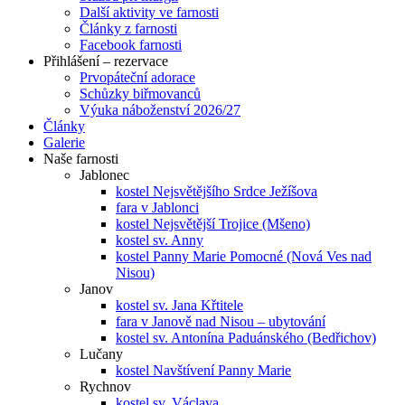
Další aktivity ve farnosti
Články z farnosti
Facebook farnosti
Přihlášení – rezervace
Prvopáteční adorace
Schůzky biřmovanců
Výuka náboženství 2026/27
Články
Galerie
Naše farnosti
Jablonec
kostel Nejsvětějšího Srdce Ježíšova
fara v Jablonci
kostel Nejsvětější Trojice (Mšeno)
kostel sv. Anny
kostel Panny Marie Pomocné (Nová Ves nad
Nisou)
Janov
kostel sv. Jana Křtitele
fara v Janově nad Nisou – ubytování
kostel sv. Antonína Paduánského (Bedřichov)
Lučany
kostel Navštívení Panny Marie
Rychnov
kostel sv. Václava