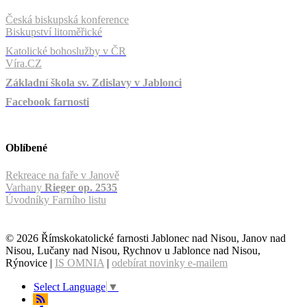
Česká biskupská konference
Biskupství litoměřické
Katolické bohoslužby v ČR
Víra.CZ
Základní škola sv. Zdislavy v Jablonci
Facebook farnosti
Oblíbené
Rekreace na faře v Janově
Varhany
Rieger op. 2535
Úvodníky Farního listu
© 2026 Římskokatolické farnosti Jablonec nad Nisou, Janov nad
Nisou, Lučany nad Nisou, Rychnov u Jablonce nad Nisou,
Rýnovice |
IS OMNIA
|
odebírat novinky e-mailem
Select Language
▼