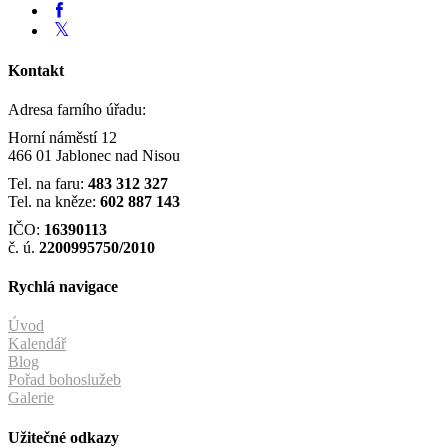
Kontakt
Adresa farního úřadu:
Horní náměstí 12
466 01 Jablonec nad Nisou
Tel. na faru:
483 312 327
Tel. na kněze:
602 887 143
IČO:
16390113
č. ú.
2200995750/2010
Rychlá navigace
Úvod
Kalendář
Blog
Pořad bohoslužeb
Galerie
Užitečné odkazy