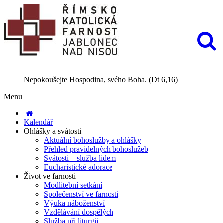
Nepokoušejte Hospodina, svého Boha. (Dt 6,16)
Menu
Kalendář
Ohlášky a svátosti
Aktuální bohoslužby a ohlášky
Přehled pravidelných bohoslužeb
Svátosti – služba lidem
Eucharistické adorace
Život ve farnosti
Modlitební setkání
Společenství ve farnosti
Výuka náboženství
Vzdělávání dospělých
Služba při liturgii