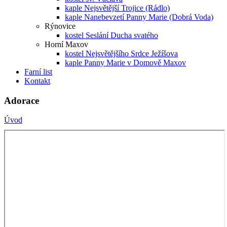
kaple Nejsvětější Trojice (Rádlo)
kaple Nanebevzetí Panny Marie (Dobrá Voda)
Rýnovice
kostel Seslání Ducha svatého
Horní Maxov
kostel Nejsvětějšího Srdce Ježíšova
kaple Panny Marie v Domově Maxov
Farní list
Kontakt
Adorace
Úvod