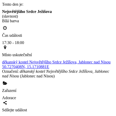
Tento den je:
Nejsvětějšího Srdce Ježíšova
(slavnost)
Bílá barva                                                                                        
Čas události
17:30 - 18:00
Místo uskutečnění
děkanský kostel Nejsvětějšího Srdce Ježíšova, Jablonec nad Nisou
50.7270408N, 15.1710881E
Označení:
děkanský kostel Nejsvětějšího Srdce Ježíšova, Jablonec
nad Nisou
(Jablonec nad Nisou)
Zařazení
Adorace
Sdílejte událost