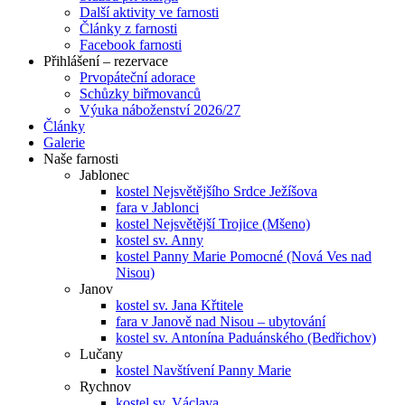
Další aktivity ve farnosti
Články z farnosti
Facebook farnosti
Přihlášení – rezervace
Prvopáteční adorace
Schůzky biřmovanců
Výuka náboženství 2026/27
Články
Galerie
Naše farnosti
Jablonec
kostel Nejsvětějšího Srdce Ježíšova
fara v Jablonci
kostel Nejsvětější Trojice (Mšeno)
kostel sv. Anny
kostel Panny Marie Pomocné (Nová Ves nad
Nisou)
Janov
kostel sv. Jana Křtitele
fara v Janově nad Nisou – ubytování
kostel sv. Antonína Paduánského (Bedřichov)
Lučany
kostel Navštívení Panny Marie
Rychnov
kostel sv. Václava