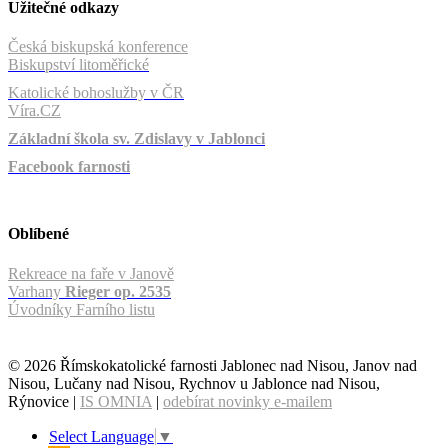
Užitečné odkazy
Česká biskupská konference
Biskupství litoměřické
Katolické bohoslužby v ČR
Víra.CZ
Základní škola sv. Zdislavy v Jablonci
Facebook farnosti
Oblíbené
Rekreace na faře v Janově
Varhany
Rieger op. 2535
Úvodníky Farního listu
© 2026 Římskokatolické farnosti Jablonec nad Nisou, Janov nad
Nisou, Lučany nad Nisou, Rychnov u Jablonce nad Nisou,
Rýnovice |
IS OMNIA
|
odebírat novinky e-mailem
Select Language
▼