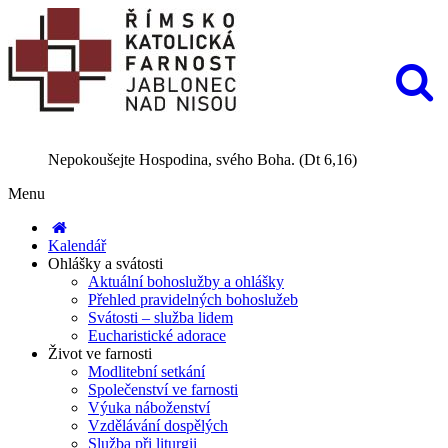
Nepokoušejte Hospodina, svého Boha. (Dt 6,16)
Menu
Kalendář
Ohlášky a svátosti
Aktuální bohoslužby a ohlášky
Přehled pravidelných bohoslužeb
Svátosti – služba lidem
Eucharistické adorace
Život ve farnosti
Modlitební setkání
Společenství ve farnosti
Výuka náboženství
Vzdělávání dospělých
Služba při liturgii