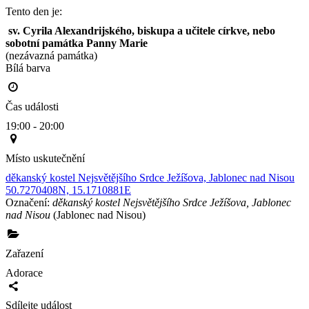
Tento den je:
 sv. Cyrila Alexandrijského, biskupa a učitele církve, nebo 
sobotní památka Panny Marie
(nezávazná památka)
Bílá barva                                                                                        
Čas události
19:00 - 20:00
Místo uskutečnění
děkanský kostel Nejsvětějšího Srdce Ježíšova, Jablonec nad Nisou
50.7270408N, 15.1710881E
Označení:
děkanský kostel Nejsvětějšího Srdce Ježíšova, Jablonec
nad Nisou
(Jablonec nad Nisou)
Zařazení
Adorace
Sdílejte událost