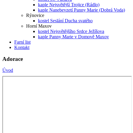
kaple Nejsvětější Trojice (Rádlo)
kaple Nanebevzetí Panny Marie (Dobrá Voda)
Rýnovice
kostel Seslání Ducha svatého
Horní Maxov
kostel Nejsvětějšího Srdce Ježíšova
kaple Panny Marie v Domově Maxov
Farní list
Kontakt
Adorace
Úvod