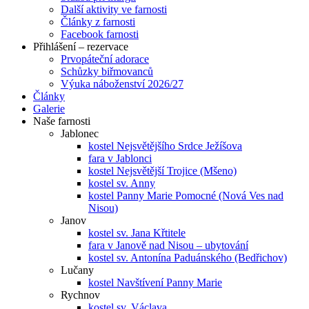
Další aktivity ve farnosti
Články z farnosti
Facebook farnosti
Přihlášení – rezervace
Prvopáteční adorace
Schůzky biřmovanců
Výuka náboženství 2026/27
Články
Galerie
Naše farnosti
Jablonec
kostel Nejsvětějšího Srdce Ježíšova
fara v Jablonci
kostel Nejsvětější Trojice (Mšeno)
kostel sv. Anny
kostel Panny Marie Pomocné (Nová Ves nad
Nisou)
Janov
kostel sv. Jana Křtitele
fara v Janově nad Nisou – ubytování
kostel sv. Antonína Paduánského (Bedřichov)
Lučany
kostel Navštívení Panny Marie
Rychnov
kostel sv. Václava