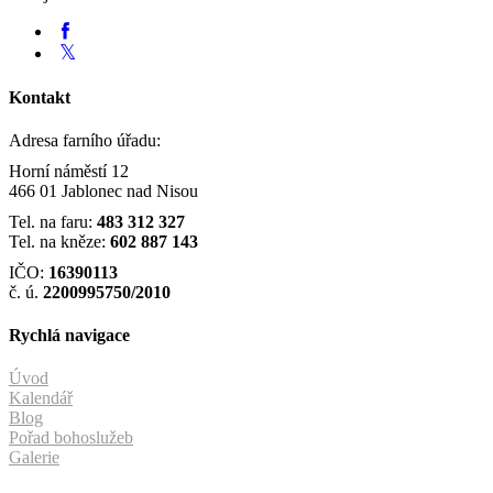
Kontakt
Adresa farního úřadu:
Horní náměstí 12
466 01 Jablonec nad Nisou
Tel. na faru:
483 312 327
Tel. na kněze:
602 887 143
IČO:
16390113
č. ú.
2200995750/2010
Rychlá navigace
Úvod
Kalendář
Blog
Pořad bohoslužeb
Galerie