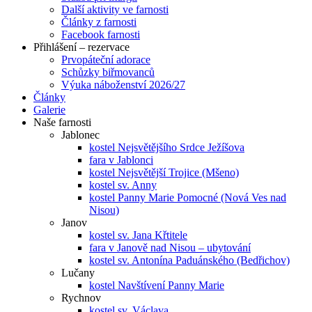
Další aktivity ve farnosti
Články z farnosti
Facebook farnosti
Přihlášení – rezervace
Prvopáteční adorace
Schůzky biřmovanců
Výuka náboženství 2026/27
Články
Galerie
Naše farnosti
Jablonec
kostel Nejsvětějšího Srdce Ježíšova
fara v Jablonci
kostel Nejsvětější Trojice (Mšeno)
kostel sv. Anny
kostel Panny Marie Pomocné (Nová Ves nad
Nisou)
Janov
kostel sv. Jana Křtitele
fara v Janově nad Nisou – ubytování
kostel sv. Antonína Paduánského (Bedřichov)
Lučany
kostel Navštívení Panny Marie
Rychnov
kostel sv. Václava