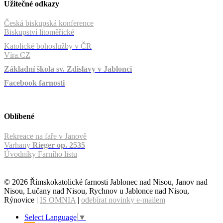
Užitečné odkazy
Česká biskupská konference
Biskupství litoměřické
Katolické bohoslužby v ČR
Víra.CZ
Základní škola sv. Zdislavy v Jablonci
Facebook farnosti
Oblíbené
Rekreace na faře v Janově
Varhany
Rieger op. 2535
Úvodníky Farního listu
© 2026 Římskokatolické farnosti Jablonec nad Nisou, Janov nad
Nisou, Lučany nad Nisou, Rychnov u Jablonce nad Nisou,
Rýnovice |
IS OMNIA
|
odebírat novinky e-mailem
Select Language
▼