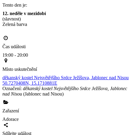
Tento den je:
12. neděle v mezidobí
(slavnost)
Zelená barva                                                                                       
Čas události
19:00 - 20:00
Místo uskutečnění
děkanský kostel Nejsvětějšího Srdce Ježíšova, Jablonec nad Nisou
50.7270408N, 15.1710881E
Označení:
děkanský kostel Nejsvětějšího Srdce Ježíšova, Jablonec
nad Nisou
(Jablonec nad Nisou)
Zařazení
Adorace
Sdílejte událost