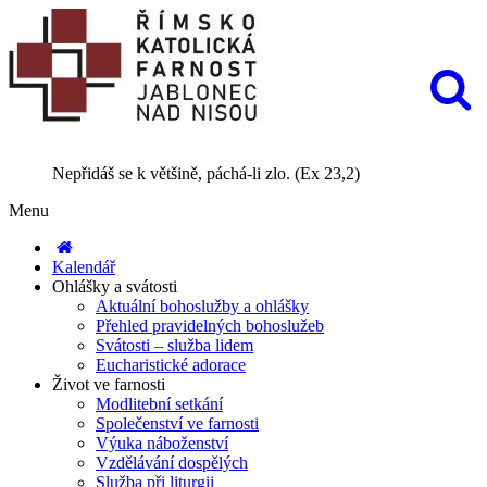
Nepřidáš se k většině, páchá-li zlo. (Ex 23,2)
Menu
Kalendář
Ohlášky a svátosti
Aktuální bohoslužby a ohlášky
Přehled pravidelných bohoslužeb
Svátosti – služba lidem
Eucharistické adorace
Život ve farnosti
Modlitební setkání
Společenství ve farnosti
Výuka náboženství
Vzdělávání dospělých
Služba při liturgii