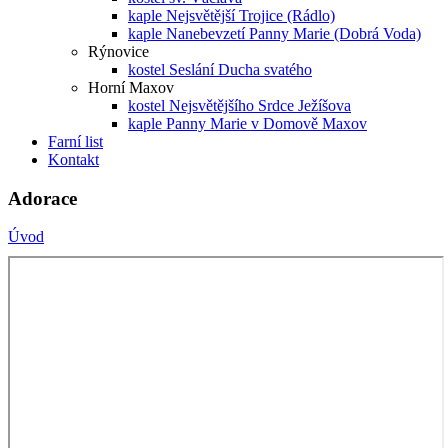
kaple Nejsvětější Trojice (Rádlo)
kaple Nanebevzetí Panny Marie (Dobrá Voda)
Rýnovice
kostel Seslání Ducha svatého
Horní Maxov
kostel Nejsvětějšího Srdce Ježíšova
kaple Panny Marie v Domově Maxov
Farní list
Kontakt
Adorace
Úvod