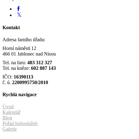
Kontakt
Adresa farního úřadu:
Horní náměstí 12
466 01 Jablonec nad Nisou
Tel. na faru:
483 312 327
Tel. na kněze:
602 887 143
IČO:
16390113
č. ú.
2200995750/2010
Rychlá navigace
Úvod
Kalendář
Blog
Pořad bohoslužeb
Galerie