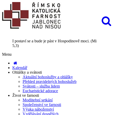
I postaví se a bude je pást v Hospodinově moci. (Mi
5,3)
Menu
Kalendář
Ohlášky a svátosti
Aktuální bohoslužby a ohlášky
Přehled pravidelných bohoslužeb
Svátosti – služba lidem
Eucharistické adorace
Život ve farnosti
Modlitební setkání
Společenství ve farnosti
Výuka náboženství
Vzdělávání dospělých