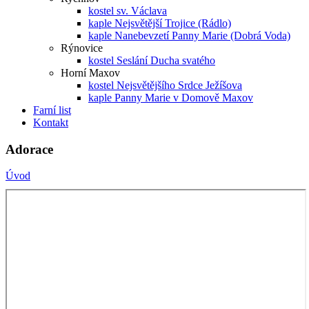
kostel sv. Václava
kaple Nejsvětější Trojice (Rádlo)
kaple Nanebevzetí Panny Marie (Dobrá Voda)
Rýnovice
kostel Seslání Ducha svatého
Horní Maxov
kostel Nejsvětějšího Srdce Ježíšova
kaple Panny Marie v Domově Maxov
Farní list
Kontakt
Adorace
Úvod