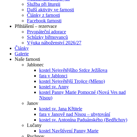
Služba při liturgii
Další aktivity ve farnosti
Články z farnosti
Facebook farnosti
Přihlášení – rezervace
Prvopáteční adorace
Schůzky biřmovanců
Výuka náboženství 2026/27
Články
Galerie
Naše farnosti
Jablonec
kostel Nejsvětějšího Srdce Ježíšova
fara v Jablonci
kostel Nejsvětější Trojice (Mšeno)
kostel sv. Anny
kostel Panny Marie Pomocné (Nová Ves nad
Nisou)
Janov
kostel sv. Jana Křtitele
fara v Janově nad Nisou – ubytování
kostel sv. Antonína Paduánského (Bedřichov)
Lučany
kostel Navštívení Panny Marie
Rychnov