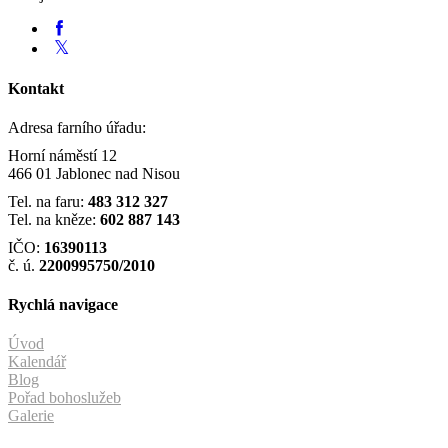
Kontakt
Adresa farního úřadu:
Horní náměstí 12
466 01 Jablonec nad Nisou
Tel. na faru:
483 312 327
Tel. na kněze:
602 887 143
IČO:
16390113
č. ú.
2200995750/2010
Rychlá navigace
Úvod
Kalendář
Blog
Pořad bohoslužeb
Galerie