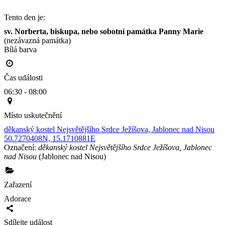
Tento den je:
sv. Norberta, biskupa, nebo sobotní památka Panny Marie
(nezávazná památka)
Bílá barva                                                                                        
Čas události
06:30 - 08:00
Místo uskutečnění
děkanský kostel Nejsvětějšího Srdce Ježíšova, Jablonec nad Nisou
50.7270408N, 15.1710881E
Označení:
děkanský kostel Nejsvětějšího Srdce Ježíšova, Jablonec
nad Nisou
(Jablonec nad Nisou)
Zařazení
Adorace
Sdílejte událost