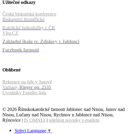
Užitečné odkazy
Česká biskupská konference
Biskupství litoměřické
Katolické bohoslužby v ČR
Víra.CZ
Základní škola sv. Zdislavy v Jablonci
Facebook farnosti
Oblíbené
Rekreace na faře v Janově
Varhany
Rieger op. 2535
Úvodníky Farního listu
© 2026 Římskokatolické farnosti Jablonec nad Nisou, Janov nad
Nisou, Lučany nad Nisou, Rychnov u Jablonce nad Nisou,
Rýnovice |
IS OMNIA
|
odebírat novinky e-mailem
Select Language
▼