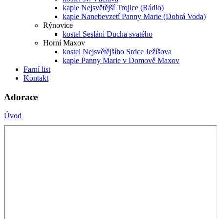
kaple Nejsvětější Trojice (Rádlo)
kaple Nanebevzetí Panny Marie (Dobrá Voda)
Rýnovice
kostel Seslání Ducha svatého
Horní Maxov
kostel Nejsvětějšího Srdce Ježíšova
kaple Panny Marie v Domově Maxov
Farní list
Kontakt
Adorace
Úvod