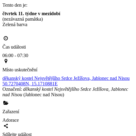
Tento den je:
čtvrtek 11. týdne v mezidobí
(nezávazná památka)
Zelená barva                                                                                       
Čas události
06:00 - 07:30
Místo uskutečnění
děkanský kostel Nejsvětějšího Srdce Ježíšova, Jablonec nad Nisou
50.7270408N, 15.1710881E
Označení:
děkanský kostel Nejsvětějšího Srdce Ježíšova, Jablonec
nad Nisou
(Jablonec nad Nisou)
Zařazení
Adorace
Sdílejte událost