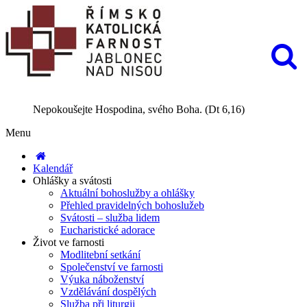
Nepokoušejte Hospodina, svého Boha. (Dt 6,16)
Menu
Kalendář
Ohlášky a svátosti
Aktuální bohoslužby a ohlášky
Přehled pravidelných bohoslužeb
Svátosti – služba lidem
Eucharistické adorace
Život ve farnosti
Modlitební setkání
Společenství ve farnosti
Výuka náboženství
Vzdělávání dospělých
Služba při liturgii