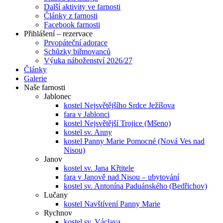
Další aktivity ve farnosti
Články z farnosti
Facebook farnosti
Přihlášení – rezervace
Prvopáteční adorace
Schůzky biřmovanců
Výuka náboženství 2026/27
Články
Galerie
Naše farnosti
Jablonec
kostel Nejsvětějšího Srdce Ježíšova
fara v Jablonci
kostel Nejsvětější Trojice (Mšeno)
kostel sv. Anny
kostel Panny Marie Pomocné (Nová Ves nad
Nisou)
Janov
kostel sv. Jana Křtitele
fara v Janově nad Nisou – ubytování
kostel sv. Antonína Paduánského (Bedřichov)
Lučany
kostel Navštívení Panny Marie
Rychnov
kostel sv. Václava