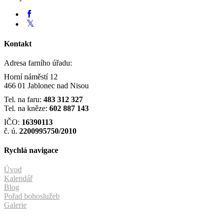
Kontakt
Adresa farního úřadu:
Horní náměstí 12
466 01 Jablonec nad Nisou
Tel. na faru:
483 312 327
Tel. na kněze:
602 887 143
IČO:
16390113
č. ú.
2200995750/2010
Rychlá navigace
Úvod
Kalendář
Blog
Pořad bohoslužeb
Galerie