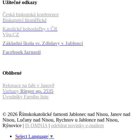
Užitečné odkazy
Česká biskupská konference
Biskupství litoměřické
Katolické bohoslužby v ČR
Víra.CZ
Základní škola sv. Zdislavy v Jablonci
Facebook farnosti
Oblíbené
Rekreace na faře v Janově
Varhany
Rieger op. 2535
Úvodníky Farního listu
© 2026 Římskokatolické farnosti Jablonec nad Nisou, Janov nad
Nisou, Lučany nad Nisou, Rychnov u Jablonce nad Nisou,
Rýnovice |
IS OMNIA
|
odebírat novinky e-mailem
Select Language
▼