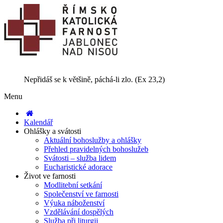
Nepřidáš se k většině, páchá-li zlo. (Ex 23,2)
Menu
Kalendář
Ohlášky a svátosti
Aktuální bohoslužby a ohlášky
Přehled pravidelných bohoslužeb
Svátosti – služba lidem
Eucharistické adorace
Život ve farnosti
Modlitební setkání
Společenství ve farnosti
Výuka náboženství
Vzdělávání dospělých
Služba při liturgii