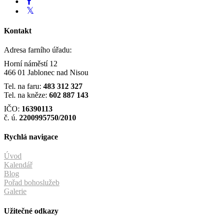
Kontakt
Adresa farního úřadu:
Horní náměstí 12
466 01 Jablonec nad Nisou
Tel. na faru:
483 312 327
Tel. na kněze:
602 887 143
IČO:
16390113
č. ú.
2200995750/2010
Rychlá navigace
Úvod
Kalendář
Blog
Pořad bohoslužeb
Galerie
Užitečné odkazy