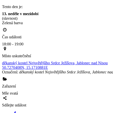
Tento den je:
13. neděle v mezidobí
(slavnost)
Zelená barva                                                                                        
Čas události
18:00 - 19:00
Místo uskutečnění
děkanský kostel Nejsvětějšího Srdce Ježíšova, Jablonec nad Nisou
50.7270408N, 15.1710881E
Označení:
děkanský kostel Nejsvětějšího Srdce Ježíšova, Jablonec na
Zařazení
Mše svatá
Sdílejte událost