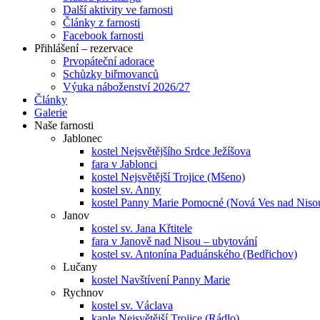
Další aktivity ve farnosti
Články z farnosti
Facebook farnosti
Přihlášení – rezervace
Prvopáteční adorace
Schůzky biřmovanců
Výuka náboženství 2026/27
Články
Galerie
Naše farnosti
Jablonec
kostel Nejsvětějšího Srdce Ježíšova
fara v Jablonci
kostel Nejsvětější Trojice (Mšeno)
kostel sv. Anny
kostel Panny Marie Pomocné (Nová Ves nad Niso
Janov
kostel sv. Jana Křtitele
fara v Janově nad Nisou – ubytování
kostel sv. Antonína Paduánského (Bedřichov)
Lučany
kostel Navštívení Panny Marie
Rychnov
kostel sv. Václava
kaple Nejsvětější Trojice (Rádlo)