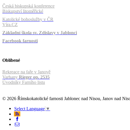
Česká biskupská konference
Biskupství litoměřické
Katolické bohoslužby v ČR
Víra.CZ
Základní škola sv. Zdislavy v Jablonci
Facebook farnosti
Oblíbené
Rekreace na faře v Janově
Varhany
Rieger op. 2535
Úvodníky Farního listu
© 2026 Římskokatolické farnosti Jablonec nad Nisou, Janov nad Ni
Select Language
▼