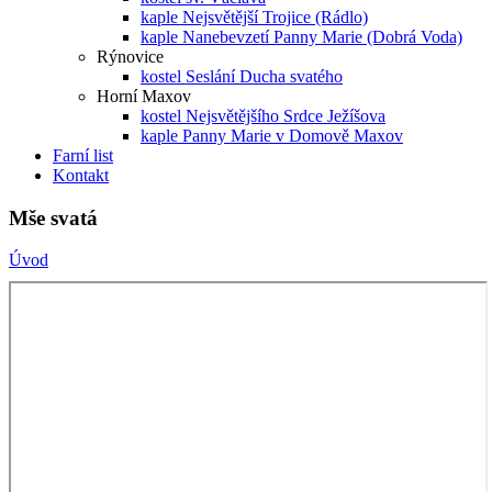
kaple Nejsvětější Trojice (Rádlo)
kaple Nanebevzetí Panny Marie (Dobrá Voda)
Rýnovice
kostel Seslání Ducha svatého
Horní Maxov
kostel Nejsvětějšího Srdce Ježíšova
kaple Panny Marie v Domově Maxov
Farní list
Kontakt
Mše svatá
Úvod