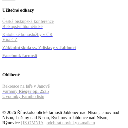
Užitečné odkazy
Česká biskupská konference
Biskupství litoměřické
Katolické bohoslužby v ČR
Víra.CZ
Základní škola sv. Zdislavy v Jablonci
Facebook farnosti
Oblíbené
Rekreace na faře v Janově
Varhany
Rieger op. 2535
Úvodníky Farního listu
© 2026 Římskokatolické farnosti Jablonec nad Nisou, Janov nad
Nisou, Lučany nad Nisou, Rychnov u Jablonce nad Nisou,
Rýnovice |
IS OMNIA
|
odebírat novinky e-mailem