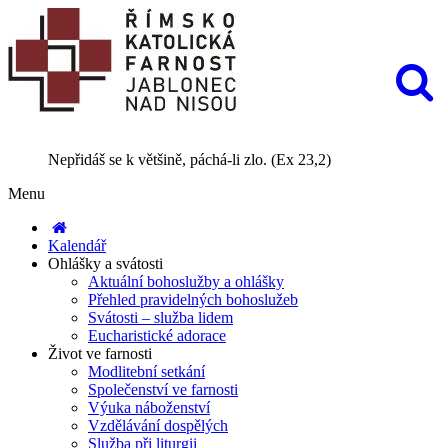
Nepřidáš se k většině, páchá-li zlo. (Ex 23,2)
Menu
Kalendář
Ohlášky a svátosti
Aktuální bohoslužby a ohlášky
Přehled pravidelných bohoslužeb
Svátosti – služba lidem
Eucharistické adorace
Život ve farnosti
Modlitební setkání
Společenství ve farnosti
Výuka náboženství
Vzdělávání dospělých
Služba při liturgii