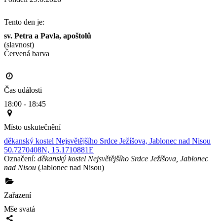
Tento den je:
sv. Petra a Pavla, apoštolů
(slavnost)
Červená barva                                                                                     
Čas události
18:00 - 18:45
Místo uskutečnění
děkanský kostel Nejsvětějšího Srdce Ježíšova, Jablonec nad Nisou
50.7270408N, 15.1710881E
Označení:
děkanský kostel Nejsvětějšího Srdce Ježíšova, Jablonec
nad Nisou
(Jablonec nad Nisou)
Zařazení
Mše svatá