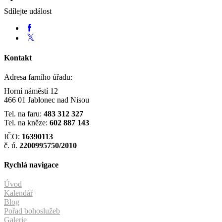
Sdílejte událost
Kontakt
Adresa farního úřadu:
Horní náměstí 12
466 01 Jablonec nad Nisou
Tel. na faru:
483 312 327
Tel. na kněze:
602 887 143
IČO:
16390113
č. ú.
2200995750/2010
Rychlá navigace
Úvod
Kalendář
Blog
Pořad bohoslužeb
Galerie