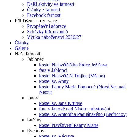
Další aktivity ve farnosti
Články z farnosti
Facebook farnosti
Přihlášení – rezervace
Prvopáteční adorace
Schůzky biřmovanců
Výuka náboženství 2026/27
Články
Galerie
Naše farnosti
Jablonec
kostel Nejsvětějšího Srdce Ježíšova
fara v Jablonci
kostel Nejsvětější Trojice (Mšeno)
kostel sv. Anny
kostel Panny Marie Pomocné (Nová Ves nad
Nisou)
Janov
kostel sv. Jana Křtitele
fara v Janově nad Nisou – ubytování
kostel sv. Antonína Paduánského (Bedřichov)
Lučany
kostel Navštívení Panny Marie
Rychnov
kostel sv. Václava