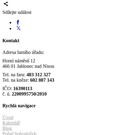
Sdílejte událost
Kontakt
Adresa farního úřadu:
Horní náměstí 12
466 01 Jablonec nad Nisou
Tel. na faru:
483 312 327
Tel. na kněze:
602 887 143
IČO:
16390113
č. ú.
2200995750/2010
Rychlá navigace
Úvod
Kalendář
Blog
Pořad bohoslužeb