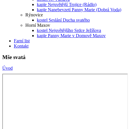
kaple Nejsvětější Trojice (Rádlo)
kaple Nanebevzetí Panny Marie (Dobrá Voda)
Rýnovice
kostel Seslání Ducha svatého
Horní Maxov
kostel Nejsvětějšího Srdce Ježíšova
kaple Panny Marie v Domově Maxov
Farní list
Kontakt
Mše svatá
Úvod