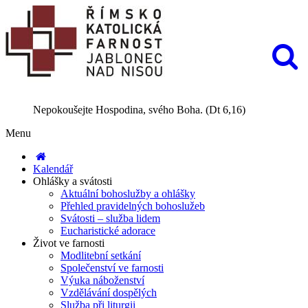
Nepokoušejte Hospodina, svého Boha. (Dt 6,16)
Menu
Kalendář
Ohlášky a svátosti
Aktuální bohoslužby a ohlášky
Přehled pravidelných bohoslužeb
Svátosti – služba lidem
Eucharistické adorace
Život ve farnosti
Modlitební setkání
Společenství ve farnosti
Výuka náboženství
Vzdělávání dospělých
Služba při liturgii