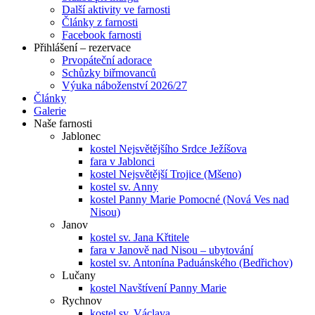
Další aktivity ve farnosti
Články z farnosti
Facebook farnosti
Přihlášení – rezervace
Prvopáteční adorace
Schůzky biřmovanců
Výuka náboženství 2026/27
Články
Galerie
Naše farnosti
Jablonec
kostel Nejsvětějšího Srdce Ježíšova
fara v Jablonci
kostel Nejsvětější Trojice (Mšeno)
kostel sv. Anny
kostel Panny Marie Pomocné (Nová Ves nad
Nisou)
Janov
kostel sv. Jana Křtitele
fara v Janově nad Nisou – ubytování
kostel sv. Antonína Paduánského (Bedřichov)
Lučany
kostel Navštívení Panny Marie
Rychnov
kostel sv. Václava