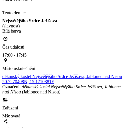
Tento den je:
Nejsvětějšího Srdce Ježíšova
(slavnost)
Bílá barva                                                                                        
Čas události
17:00 - 17:45
Místo uskutečnění
děkanský kostel Nejsvětějšího Srdce Ježíšova, Jablonec nad Nisou
50.7270408N, 15.1710881E
Označení:
děkanský kostel Nejsvětějšího Srdce Ježíšova, Jablonec
nad Nisou
(Jablonec nad Nisou)
Zařazení
Mše svatá