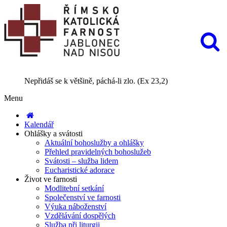
Nepřidáš se k většině, páchá-li zlo. (Ex 23,2)
Menu
Kalendář
Ohlášky a svátosti
Aktuální bohoslužby a ohlášky
Přehled pravidelných bohoslužeb
Svátosti – služba lidem
Eucharistické adorace
Život ve farnosti
Modlitební setkání
Společenství ve farnosti
Výuka náboženství
Vzdělávání dospělých
Služba při liturgii