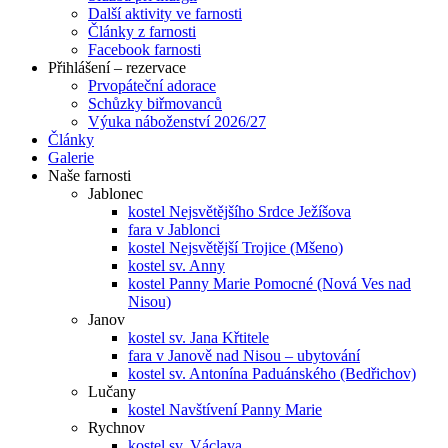
Další aktivity ve farnosti
Články z farnosti
Facebook farnosti
Přihlášení – rezervace
Prvopáteční adorace
Schůzky biřmovanců
Výuka náboženství 2026/27
Články
Galerie
Naše farnosti
Jablonec
kostel Nejsvětějšího Srdce Ježíšova
fara v Jablonci
kostel Nejsvětější Trojice (Mšeno)
kostel sv. Anny
kostel Panny Marie Pomocné (Nová Ves nad
Nisou)
Janov
kostel sv. Jana Křtitele
fara v Janově nad Nisou – ubytování
kostel sv. Antonína Paduánského (Bedřichov)
Lučany
kostel Navštívení Panny Marie
Rychnov
kostel sv. Václava