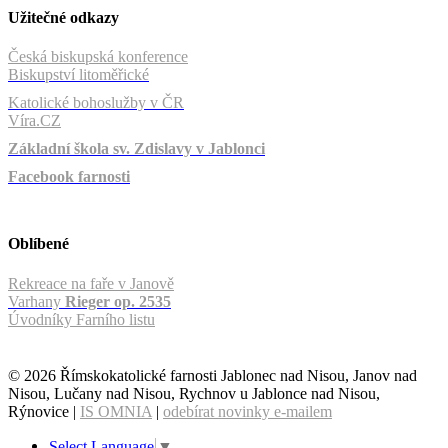
Užitečné odkazy
Česká biskupská konference
Biskupství litoměřické
Katolické bohoslužby v ČR
Víra.CZ
Základní škola sv. Zdislavy v Jablonci
Facebook farnosti
Oblíbené
Rekreace na faře v Janově
Varhany
Rieger op. 2535
Úvodníky Farního listu
© 2026 Římskokatolické farnosti Jablonec nad Nisou, Janov nad
Nisou, Lučany nad Nisou, Rychnov u Jablonce nad Nisou,
Rýnovice |
IS OMNIA
|
odebírat novinky e-mailem
Select Language
▼