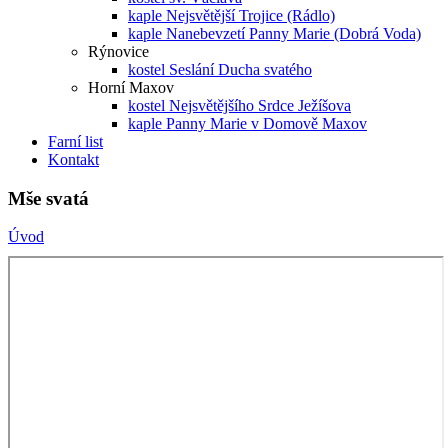
kaple Nejsvětější Trojice (Rádlo)
kaple Nanebevzetí Panny Marie (Dobrá Voda)
Rýnovice
kostel Seslání Ducha svatého
Horní Maxov
kostel Nejsvětějšího Srdce Ježíšova
kaple Panny Marie v Domově Maxov
Farní list
Kontakt
Mše svatá
Úvod