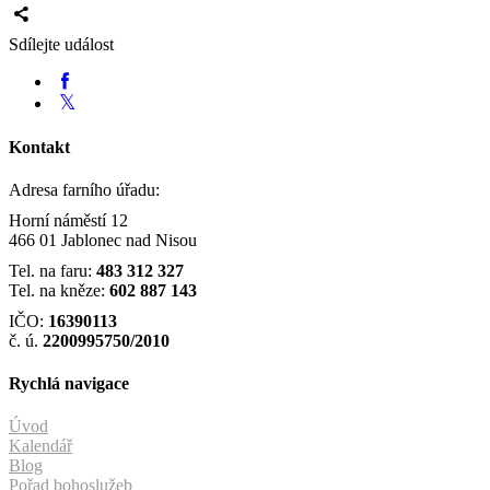
Sdílejte událost
Kontakt
Adresa farního úřadu:
Horní náměstí 12
466 01 Jablonec nad Nisou
Tel. na faru:
483 312 327
Tel. na kněze:
602 887 143
IČO:
16390113
č. ú.
2200995750/2010
Rychlá navigace
Úvod
Kalendář
Blog
Pořad bohoslužeb