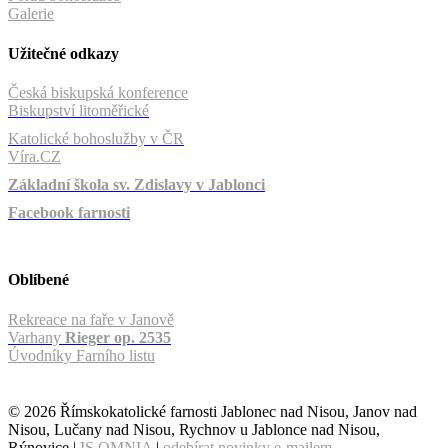
Galerie
Užitečné odkazy
Česká biskupská konference
Biskupství litoměřické
Katolické bohoslužby v ČR
Víra.CZ
Základní škola sv. Zdislavy v Jablonci
Facebook farnosti
Oblíbené
Rekreace na faře v Janově
Varhany
Rieger op. 2535
Úvodníky Farního listu
© 2026 Římskokatolické farnosti Jablonec nad Nisou, Janov nad
Nisou, Lučany nad Nisou, Rychnov u Jablonce nad Nisou,
Rýnovice |
IS OMNIA
|
odebírat novinky e-mailem