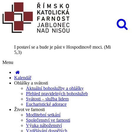
I postaví se a bude je pást v Hospodinově moci. (Mi
5,3)
Menu
Kalendář
Ohlášky a svátosti
Aktuální bohoslužby a ohlášky
Přehled pravidelných bohoslužeb
Svátosti – služba lidem
Eucharistické adorace
Život ve farnosti
Modlitební setkání
Společenství ve farnosti
Výuka náboženství
Vzdělávání dospělých