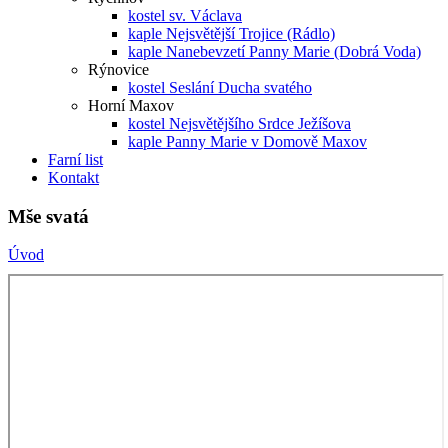
kostel sv. Václava
kaple Nejsvětější Trojice (Rádlo)
kaple Nanebevzetí Panny Marie (Dobrá Voda)
Rýnovice
kostel Seslání Ducha svatého
Horní Maxov
kostel Nejsvětějšího Srdce Ježíšova
kaple Panny Marie v Domově Maxov
Farní list
Kontakt
Mše svatá
Úvod