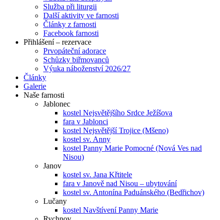
Služba při liturgii
Další aktivity ve farnosti
Články z farnosti
Facebook farnosti
Přihlášení – rezervace
Prvopáteční adorace
Schůzky biřmovanců
Výuka náboženství 2026/27
Články
Galerie
Naše farnosti
Jablonec
kostel Nejsvětějšího Srdce Ježíšova
fara v Jablonci
kostel Nejsvětější Trojice (Mšeno)
kostel sv. Anny
kostel Panny Marie Pomocné (Nová Ves nad
Nisou)
Janov
kostel sv. Jana Křtitele
fara v Janově nad Nisou – ubytování
kostel sv. Antonína Paduánského (Bedřichov)
Lučany
kostel Navštívení Panny Marie
Rychnov