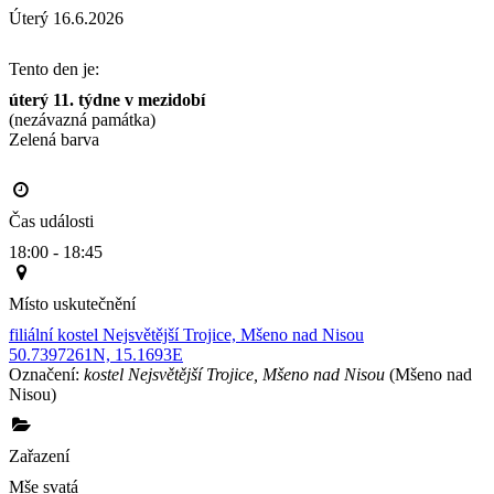
Úterý 16.6.2026
Tento den je:
úterý 11. týdne v mezidobí
(nezávazná památka)
Zelená barva                                                                                       
Čas události
18:00 - 18:45
Místo uskutečnění
filiální kostel Nejsvětější Trojice, Mšeno nad Nisou
50.7397261N, 15.1693E
Označení:
kostel Nejsvětější Trojice, Mšeno nad Nisou
(Mšeno nad
Nisou)
Zařazení
Mše svatá