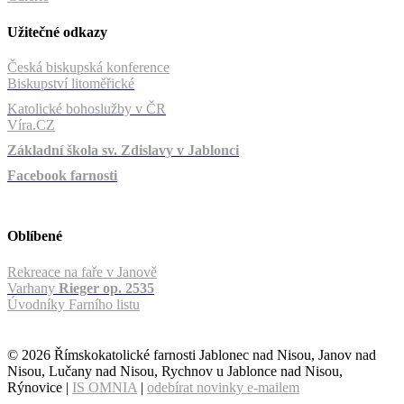
Užitečné odkazy
Česká biskupská konference
Biskupství litoměřické
Katolické bohoslužby v ČR
Víra.CZ
Základní škola sv. Zdislavy v Jablonci
Facebook farnosti
Oblíbené
Rekreace na faře v Janově
Varhany
Rieger op. 2535
Úvodníky Farního listu
© 2026 Římskokatolické farnosti Jablonec nad Nisou, Janov nad
Nisou, Lučany nad Nisou, Rychnov u Jablonce nad Nisou,
Rýnovice |
IS OMNIA
|
odebírat novinky e-mailem