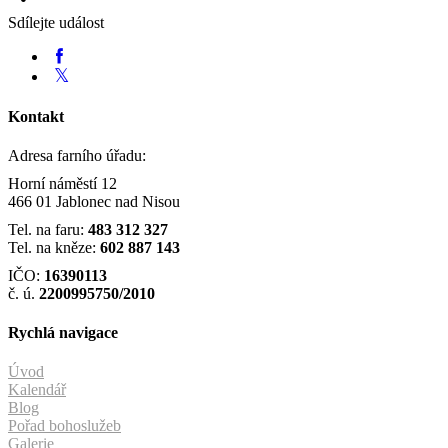
Sdílejte událost
Kontakt
Adresa farního úřadu:
Horní náměstí 12
466 01 Jablonec nad Nisou
Tel. na faru:
483 312 327
Tel. na kněze:
602 887 143
IČO:
16390113
č. ú.
2200995750/2010
Rychlá navigace
Úvod
Kalendář
Blog
Pořad bohoslužeb
Galerie