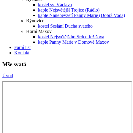
kostel sv. Václava
kaple Nejsvětější Trojice (Rádlo)
kaple Nanebevzetí Panny Marie (Dobrá Voda)
Rýnovice
kostel Seslání Ducha svatého
Horní Maxov
kostel Nejsvětějšího Srdce Ježíšova
kaple Panny Marie v Domově Maxov
Farní list
Kontakt
Mše svatá
Úvod