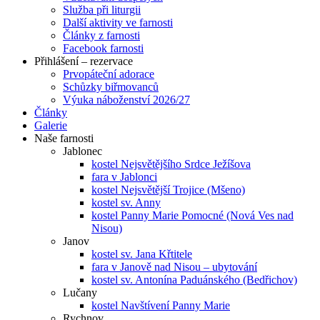
Služba při liturgii
Další aktivity ve farnosti
Články z farnosti
Facebook farnosti
Přihlášení – rezervace
Prvopáteční adorace
Schůzky biřmovanců
Výuka náboženství 2026/27
Články
Galerie
Naše farnosti
Jablonec
kostel Nejsvětějšího Srdce Ježíšova
fara v Jablonci
kostel Nejsvětější Trojice (Mšeno)
kostel sv. Anny
kostel Panny Marie Pomocné (Nová Ves nad
Nisou)
Janov
kostel sv. Jana Křtitele
fara v Janově nad Nisou – ubytování
kostel sv. Antonína Paduánského (Bedřichov)
Lučany
kostel Navštívení Panny Marie
Rychnov