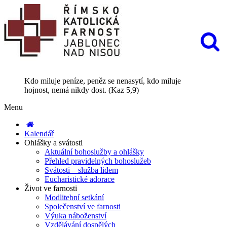
Kdo miluje peníze, peněz se nenasytí, kdo miluje
hojnost, nemá nikdy dost. (Kaz 5,9)
Menu
Kalendář
Ohlášky a svátosti
Aktuální bohoslužby a ohlášky
Přehled pravidelných bohoslužeb
Svátosti – služba lidem
Eucharistické adorace
Život ve farnosti
Modlitební setkání
Společenství ve farnosti
Výuka náboženství
Vzdělávání dospělých