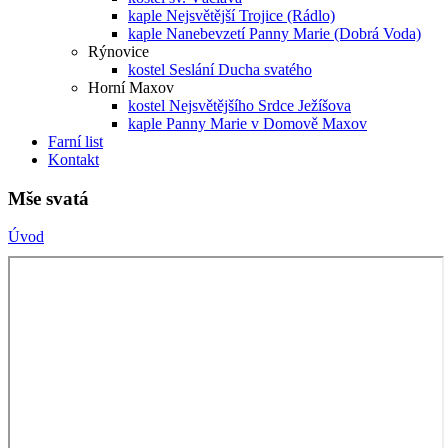
kaple Nejsvětější Trojice (Rádlo)
kaple Nanebevzetí Panny Marie (Dobrá Voda)
Rýnovice
kostel Seslání Ducha svatého
Horní Maxov
kostel Nejsvětějšího Srdce Ježíšova
kaple Panny Marie v Domově Maxov
Farní list
Kontakt
Mše svatá
Úvod