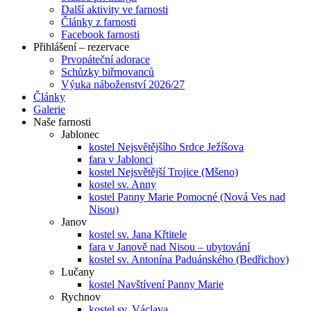
Další aktivity ve farnosti
Články z farnosti
Facebook farnosti
Přihlášení – rezervace
Prvopáteční adorace
Schůzky biřmovanců
Výuka náboženství 2026/27
Články
Galerie
Naše farnosti
Jablonec
kostel Nejsvětějšího Srdce Ježíšova
fara v Jablonci
kostel Nejsvětější Trojice (Mšeno)
kostel sv. Anny
kostel Panny Marie Pomocné (Nová Ves nad
Nisou)
Janov
kostel sv. Jana Křtitele
fara v Janově nad Nisou – ubytování
kostel sv. Antonína Paduánského (Bedřichov)
Lučany
kostel Navštívení Panny Marie
Rychnov
kostel sv. Václava