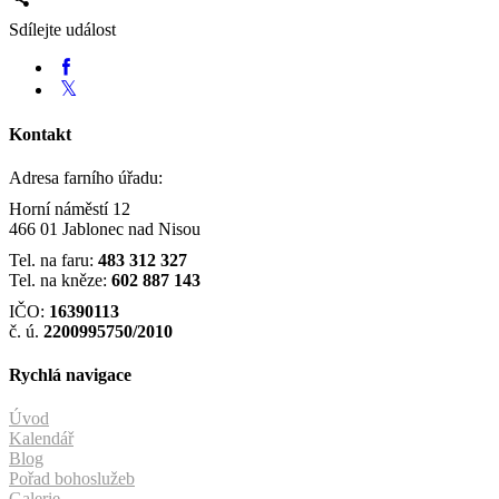
Sdílejte událost
Kontakt
Adresa farního úřadu:
Horní náměstí 12
466 01 Jablonec nad Nisou
Tel. na faru:
483 312 327
Tel. na kněze:
602 887 143
IČO:
16390113
č. ú.
2200995750/2010
Rychlá navigace
Úvod
Kalendář
Blog
Pořad bohoslužeb
Galerie