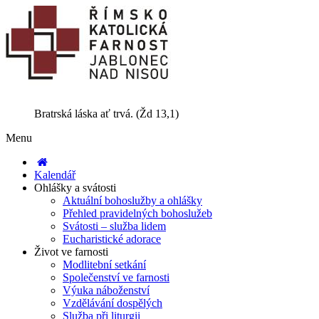
Bratrská láska ať trvá. (Žd 13,1)
Menu
Kalendář
Ohlášky a svátosti
Aktuální bohoslužby a ohlášky
Přehled pravidelných bohoslužeb
Svátosti – služba lidem
Eucharistické adorace
Život ve farnosti
Modlitební setkání
Společenství ve farnosti
Výuka náboženství
Vzdělávání dospělých
Služba při liturgii