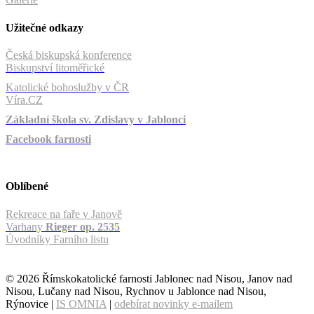
Užitečné odkazy
Česká biskupská konference
Biskupství litoměřické
Katolické bohoslužby v ČR
Víra.CZ
Základní škola sv. Zdislavy v Jablonci
Facebook farnosti
Oblíbené
Rekreace na faře v Janově
Varhany
Rieger op. 2535
Úvodníky Farního listu
© 2026 Římskokatolické farnosti Jablonec nad Nisou, Janov nad
Nisou, Lučany nad Nisou, Rychnov u Jablonce nad Nisou,
Rýnovice |
IS OMNIA
|
odebírat novinky e-mailem