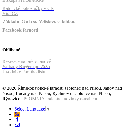
Biskupství litoměřické
Katolické bohoslužby v ČR
Víra.CZ
Základní škola sv. Zdislavy v Jablonci
Facebook farnosti
Oblíbené
Rekreace na faře v Janově
Varhany
Rieger op. 2535
Úvodníky Farního listu
© 2026 Římskokatolické farnosti Jablonec nad Nisou, Janov nad
Nisou, Lučany nad Nisou, Rychnov u Jablonce nad Nisou,
Rýnovice |
IS OMNIA
|
odebírat novinky e-mailem
Select Language
▼