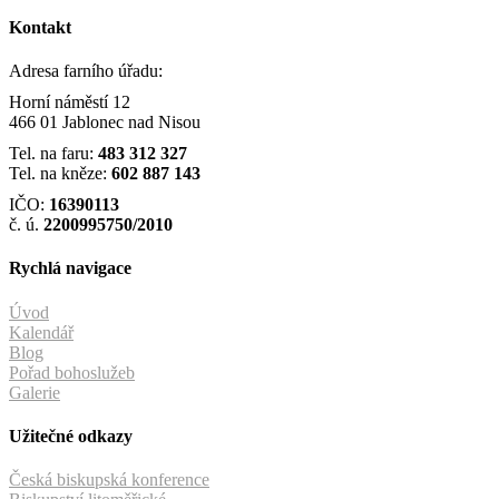
Kontakt
Adresa farního úřadu:
Horní náměstí 12
466 01 Jablonec nad Nisou
Tel. na faru:
483 312 327
Tel. na kněze:
602 887 143
IČO:
16390113
č. ú.
2200995750/2010
Rychlá navigace
Úvod
Kalendář
Blog
Pořad bohoslužeb
Galerie
Užitečné odkazy
Česká biskupská konference