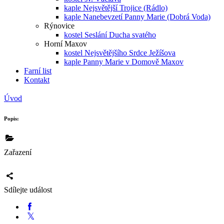
kaple Nejsvětější Trojice (Rádlo)
kaple Nanebevzetí Panny Marie (Dobrá Voda)
Rýnovice
kostel Seslání Ducha svatého
Horní Maxov
kostel Nejsvětějšího Srdce Ježíšova
kaple Panny Marie v Domově Maxov
Farní list
Kontakt
Úvod
Popis:
Zařazení
Sdílejte událost