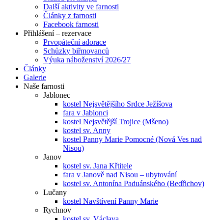
Další aktivity ve farnosti
Články z farnosti
Facebook farnosti
Přihlášení – rezervace
Prvopáteční adorace
Schůzky biřmovanců
Výuka náboženství 2026/27
Články
Galerie
Naše farnosti
Jablonec
kostel Nejsvětějšího Srdce Ježíšova
fara v Jablonci
kostel Nejsvětější Trojice (Mšeno)
kostel sv. Anny
kostel Panny Marie Pomocné (Nová Ves nad
Nisou)
Janov
kostel sv. Jana Křtitele
fara v Janově nad Nisou – ubytování
kostel sv. Antonína Paduánského (Bedřichov)
Lučany
kostel Navštívení Panny Marie
Rychnov
kostel sv. Václava