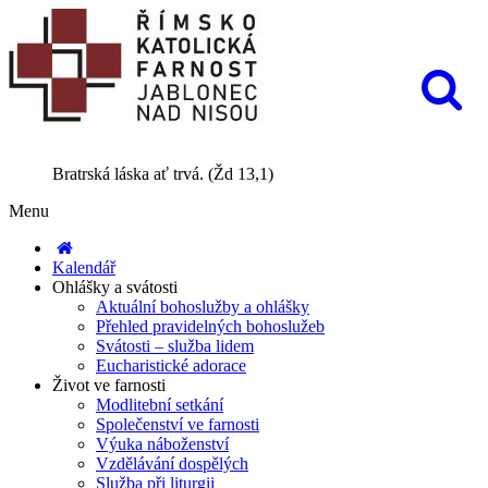
Bratrská láska ať trvá. (Žd 13,1)
Menu
Kalendář
Ohlášky a svátosti
Aktuální bohoslužby a ohlášky
Přehled pravidelných bohoslužeb
Svátosti – služba lidem
Eucharistické adorace
Život ve farnosti
Modlitební setkání
Společenství ve farnosti
Výuka náboženství
Vzdělávání dospělých
Služba při liturgii