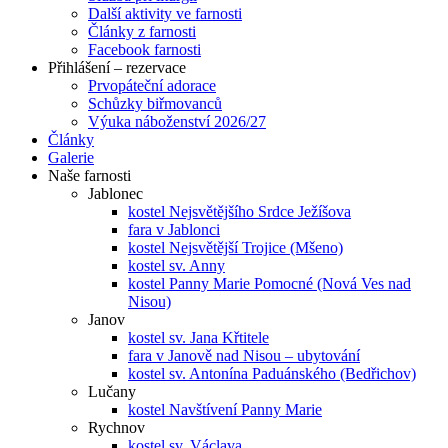
Další aktivity ve farnosti
Články z farnosti
Facebook farnosti
Přihlášení – rezervace
Prvopáteční adorace
Schůzky biřmovanců
Výuka náboženství 2026/27
Články
Galerie
Naše farnosti
Jablonec
kostel Nejsvětějšího Srdce Ježíšova
fara v Jablonci
kostel Nejsvětější Trojice (Mšeno)
kostel sv. Anny
kostel Panny Marie Pomocné (Nová Ves nad
Nisou)
Janov
kostel sv. Jana Křtitele
fara v Janově nad Nisou – ubytování
kostel sv. Antonína Paduánského (Bedřichov)
Lučany
kostel Navštívení Panny Marie
Rychnov
kostel sv. Václava