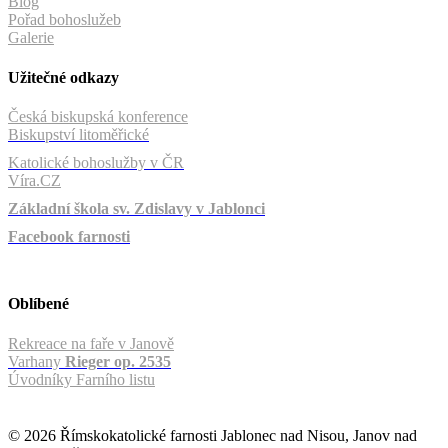
Blog
Pořad bohoslužeb
Galerie
Užitečné odkazy
Česká biskupská konference
Biskupství litoměřické
Katolické bohoslužby v ČR
Víra.CZ
Základní škola sv. Zdislavy v Jablonci
Facebook farnosti
Oblíbené
Rekreace na faře v Janově
Varhany
Rieger op. 2535
Úvodníky Farního listu
© 2026 Římskokatolické farnosti Jablonec nad Nisou, Janov nad