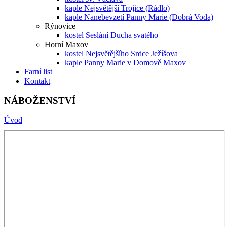
kaple Nejsvětější Trojice (Rádlo)
kaple Nanebevzetí Panny Marie (Dobrá Voda)
Rýnovice
kostel Seslání Ducha svatého
Horní Maxov
kostel Nejsvětějšího Srdce Ježíšova
kaple Panny Marie v Domově Maxov
Farní list
Kontakt
NÁBOŽENSTVÍ
Úvod