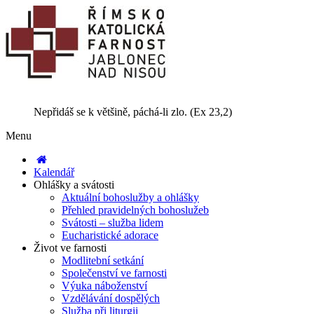
Nepřidáš se k většině, páchá-li zlo. (Ex 23,2)
Menu
Kalendář
Ohlášky a svátosti
Aktuální bohoslužby a ohlášky
Přehled pravidelných bohoslužeb
Svátosti – služba lidem
Eucharistické adorace
Život ve farnosti
Modlitební setkání
Společenství ve farnosti
Výuka náboženství
Vzdělávání dospělých
Služba při liturgii