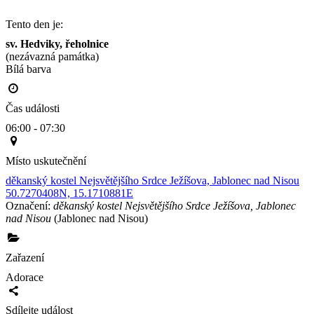
Tento den je:
sv. Hedviky, řeholnice
(nezávazná památka)
Bílá barva                                                                                        
Čas události
06:00 - 07:30
Místo uskutečnění
děkanský kostel Nejsvětějšího Srdce Ježíšova, Jablonec nad Nisou
50.7270408N, 15.1710881E
Označení:
děkanský kostel Nejsvětějšího Srdce Ježíšova, Jablonec
nad Nisou
(Jablonec nad Nisou)
Zařazení
Adorace
Sdílejte událost