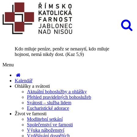
Kdo miluje peníze, peněz se nenasytí, kdo miluje
hojnost, nemá nikdy dost. (Kaz 5,9)
Menu
Kalendář
Ohlášky a svátosti
Aktuální bohoslužby a ohlášky
Přehled pravidelných bohoslužeb
Svátosti – služba lidem
Eucharistické adorace
Život ve farnosti
Modlitební setkání
Společenství ve farnosti
Výuka náboženství
Vzdělávání dospělých