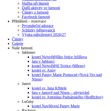
Služba při liturgii
Další aktivity ve farnosti
Články z farnosti
Facebook farnosti
Přihlášení – rezervace
Prvopáteční adorace
Schůzky biřmovanců
Výuka náboženství 2026/27
Články
Galerie
Naše farnosti
Jablonec
kostel Nejsvětějšího Srdce Ježíšova
fara v Jablonci
kostel Nejsvětější Trojice (Mšeno)
kostel sv. Anny
kostel Panny Marie Pomocné (Nová Ves nad
Nisou)
Janov
kostel sv. Jana Křtitele
fara v Janově nad Nisou – ubytování
kostel sv. Antonína Paduánského (Bedřichov)
Lučany
kostel Navštívení Panny Marie
Rychnov