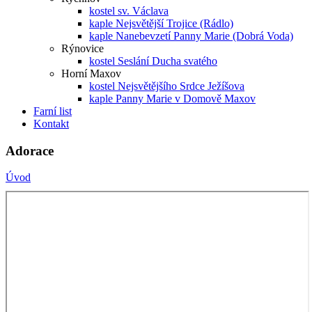
kostel sv. Václava
kaple Nejsvětější Trojice (Rádlo)
kaple Nanebevzetí Panny Marie (Dobrá Voda)
Rýnovice
kostel Seslání Ducha svatého
Horní Maxov
kostel Nejsvětějšího Srdce Ježíšova
kaple Panny Marie v Domově Maxov
Farní list
Kontakt
Adorace
Úvod