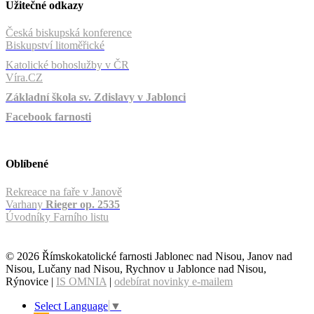
Užitečné odkazy
Česká biskupská konference
Biskupství litoměřické
Katolické bohoslužby v ČR
Víra.CZ
Základní škola sv. Zdislavy v Jablonci
Facebook farnosti
Oblíbené
Rekreace na faře v Janově
Varhany
Rieger op. 2535
Úvodníky Farního listu
© 2026 Římskokatolické farnosti Jablonec nad Nisou, Janov nad
Nisou, Lučany nad Nisou, Rychnov u Jablonce nad Nisou,
Rýnovice |
IS OMNIA
|
odebírat novinky e-mailem
Select Language
▼