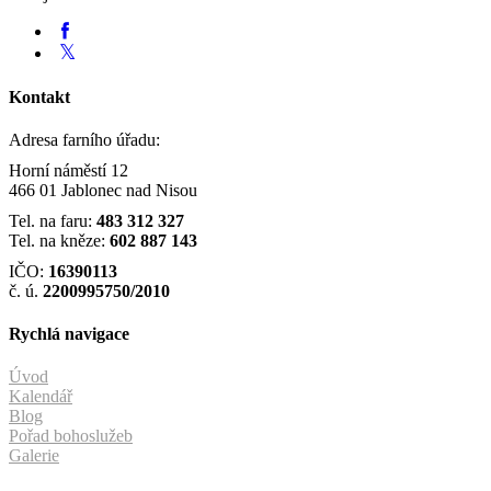
Kontakt
Adresa farního úřadu:
Horní náměstí 12
466 01 Jablonec nad Nisou
Tel. na faru:
483 312 327
Tel. na kněze:
602 887 143
IČO:
16390113
č. ú.
2200995750/2010
Rychlá navigace
Úvod
Kalendář
Blog
Pořad bohoslužeb
Galerie