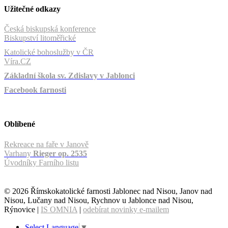
Užitečné odkazy
Česká biskupská konference
Biskupství litoměřické
Katolické bohoslužby v ČR
Víra.CZ
Základní škola sv. Zdislavy v Jablonci
Facebook farnosti
Oblíbené
Rekreace na faře v Janově
Varhany
Rieger op. 2535
Úvodníky Farního listu
© 2026 Římskokatolické farnosti Jablonec nad Nisou, Janov nad
Nisou, Lučany nad Nisou, Rychnov u Jablonce nad Nisou,
Rýnovice |
IS OMNIA
|
odebírat novinky e-mailem
Select Language
▼