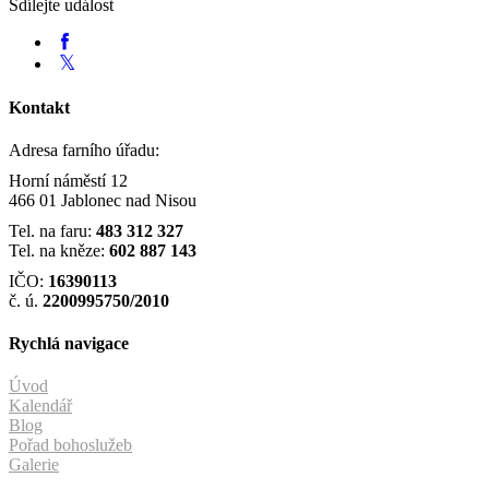
Sdílejte událost
Kontakt
Adresa farního úřadu:
Horní náměstí 12
466 01 Jablonec nad Nisou
Tel. na faru:
483 312 327
Tel. na kněze:
602 887 143
IČO:
16390113
č. ú.
2200995750/2010
Rychlá navigace
Úvod
Kalendář
Blog
Pořad bohoslužeb
Galerie