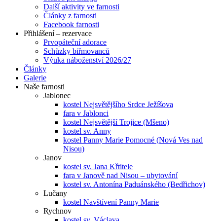
Další aktivity ve farnosti
Články z farnosti
Facebook farnosti
Přihlášení – rezervace
Prvopáteční adorace
Schůzky biřmovanců
Výuka náboženství 2026/27
Články
Galerie
Naše farnosti
Jablonec
kostel Nejsvětějšího Srdce Ježíšova
fara v Jablonci
kostel Nejsvětější Trojice (Mšeno)
kostel sv. Anny
kostel Panny Marie Pomocné (Nová Ves nad
Nisou)
Janov
kostel sv. Jana Křtitele
fara v Janově nad Nisou – ubytování
kostel sv. Antonína Paduánského (Bedřichov)
Lučany
kostel Navštívení Panny Marie
Rychnov
kostel sv. Václava