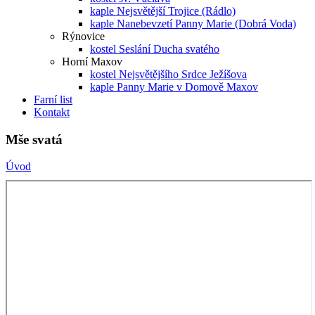
kaple Nejsvětější Trojice (Rádlo)
kaple Nanebevzetí Panny Marie (Dobrá Voda)
Rýnovice
kostel Seslání Ducha svatého
Horní Maxov
kostel Nejsvětějšího Srdce Ježíšova
kaple Panny Marie v Domově Maxov
Farní list
Kontakt
Mše svatá
Úvod