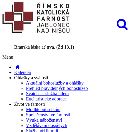
Bratrská láska ať trvá. (Žd 13,1)
Menu
Kalendář
Ohlášky a svátosti
Aktuální bohoslužby a ohlášky
Přehled pravidelných bohoslužeb
Svátosti – služba lidem
Eucharistické adorace
Život ve farnosti
Modlitební setkání
Společenství ve farnosti
Výuka náboženství
Vzdělávání dospělých
Služba při liturgii