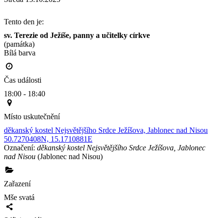
Tento den je:
sv. Terezie od Ježíše, panny a učitelky církve
(památka)
Bílá barva                                                                                        
Čas události
18:00 - 18:40
Místo uskutečnění
děkanský kostel Nejsvětějšího Srdce Ježíšova, Jablonec nad Nisou
50.7270408N, 15.1710881E
Označení:
děkanský kostel Nejsvětějšího Srdce Ježíšova, Jablonec
nad Nisou
(Jablonec nad Nisou)
Zařazení
Mše svatá