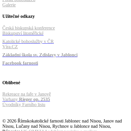
Galerie
Užitečné odkazy
Česká biskupská konference
Biskupství litoměřické
Katolické bohoslužby v ČR
Víra.CZ
Základní škola sv. Zdislavy v Jablonci
Facebook farnosti
Oblíbené
Rekreace na faře v Janově
Varhany
Rieger op. 2535
Úvodníky Farního listu
© 2026 Římskokatolické farnosti Jablonec nad Nisou, Janov nad
Nisou, Lučany nad Nisou, Rychnov u Jablonce nad Nisou,