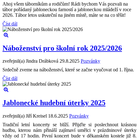
Ahoj všem táborníkům a rodičům! Rádi bychom Vás pozvali na
tábor pořádaný jabloneckou farností a jabloneckou mládeží v roce
2026. Tábor letos uskuteční na jiném místě, máte se na co těšit!
Číst dál
Náboženství pro školní rok 2025/2026
zveřejnil(a) Jindra Drábková
29.8.2025
Pozvánky
Srdečně zveme na náboženství, které se začne vyučovat od 1. října.
Číst dál
Jablonecké hudební úterky 2025
zveřejnil(a) Jiří Kreisel
18.6.2025
Pozvánky
Tradiční letní koncerty se blíží. Přijďte si poslechnout krásnou
hudbu, kterou nám přináší zajímaví umělci v prázdninové úterky
vždy od 17 hodin. První koncert bude v děkanském kostele již 8.