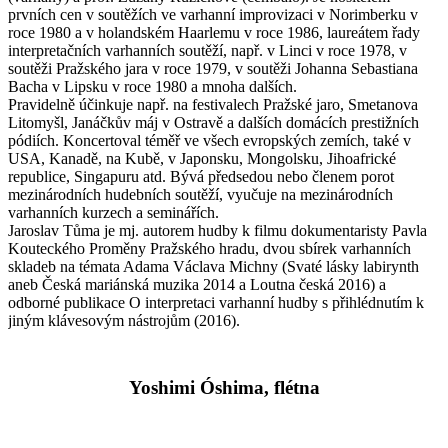
prvních cen v soutěžích ve varhanní improvizaci v Norimberku v
roce 1980 a v holandském Haarlemu v roce 1986, laureátem řady
interpretačních varhanních soutěží, např. v Linci v roce 1978, v
soutěži Pražského jara v roce 1979, v soutěži Johanna Sebastiana
Bacha v Lipsku v roce 1980 a mnoha dalších.
Pravidelně účinkuje např. na festivalech Pražské jaro, Smetanova
Litomyšl, Janáčkův máj v Ostravě a dalších domácích prestižních
pódiích. Koncertoval téměř ve všech evropských zemích, také v
USA, Kanadě, na Kubě, v Japonsku, Mongolsku, Jihoafrické
republice, Singapuru atd. Bývá předsedou nebo členem porot
mezinárodních hudebních soutěží, vyučuje na mezinárodních
varhanních kurzech a seminářích.
Jaroslav Tůma je mj. autorem hudby k filmu dokumentaristy Pavla
Kouteckého Proměny Pražského hradu, dvou sbírek varhanních
skladeb na témata Adama Václava Michny (Svaté lásky labirynth
aneb Česká mariánská muzika 2014 a Loutna česká 2016) a
odborné publikace O interpretaci varhanní hudby s přihlédnutím k
jiným klávesovým nástrojům (2016).
Yoshimi Óshima, flétna