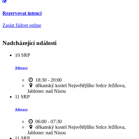
Rezervovat intenci
Zaslat žádost online
Nadcházející události
10
SRP
Adorace
18:30 - 20:00
děkanský kostel Nejsvětějšího Srdce Ježíšova,
Jablonec nad Nisou
11
SRP
Adorace
06:00 - 07:30
děkanský kostel Nejsvětějšího Srdce Ježíšova,
Jablonec nad Nisou
11
SRP