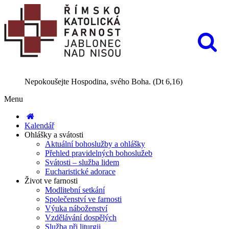
Nepokoušejte Hospodina, svého Boha. (Dt 6,16)
Menu
Kalendář
Ohlášky a svátosti
Aktuální bohoslužby a ohlášky
Přehled pravidelných bohoslužeb
Svátosti – služba lidem
Eucharistické adorace
Život ve farnosti
Modlitební setkání
Společenství ve farnosti
Výuka náboženství
Vzdělávání dospělých
Služba při liturgii