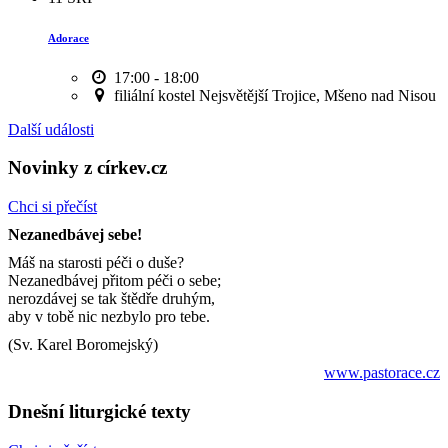
Adorace
17:00 - 18:00
filiální kostel Nejsvětější Trojice, Mšeno nad Nisou
Další události
Novinky z církev.cz
Chci si přečíst
Nezanedbávej sebe!
Máš na starosti péči o duše?
Nezanedbávej přitom péči o sebe;
nerozdávej se tak štědře druhým,
aby v tobě nic nezbylo pro tebe.
(Sv. Karel Boromejský)
www.pastorace.cz
Dnešní liturgické texty