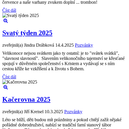
července a naše varhany zvukem doplní ... trombon!
Číst dál
Svatý týden 2025
zveřejnil(a) Jindra Drábková
14.4.2025
Pozvánky
Velikonoce nejsou svátkem jako ty ostatní: je to "svátek svátků",
"slavnost slavností". Slavením velikonočního tajemství se křesťané
spojují v důvěrném společenství s Kristem a vydávají se s ním
cestou kříže ke vzkříšení a k životu s Bohem.
Číst dál
Kačerovna 2025
zveřejnil(a) Jiří Kreisel
10.3.2025
Pozvánky
Léto se blíží, děti budou mít prázdniny a pokud chtějí zažít nějaké
pořádné dobrodružství, nabízí se tradiční farní stanový tábor