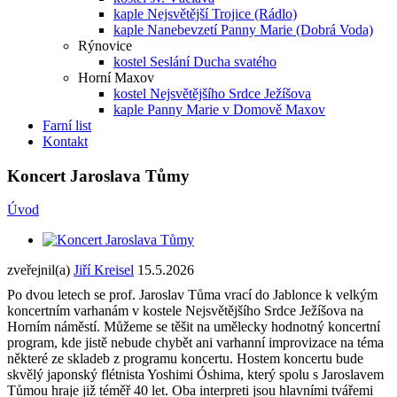
kaple Nejsvětější Trojice (Rádlo)
kaple Nanebevzetí Panny Marie (Dobrá Voda)
Rýnovice
kostel Seslání Ducha svatého
Horní Maxov
kostel Nejsvětějšího Srdce Ježíšova
kaple Panny Marie v Domově Maxov
Farní list
Kontakt
Koncert Jaroslava Tůmy
Úvod
zveřejnil(a)
Jiří Kreisel
15.5.2026
Po dvou letech se prof. Jaroslav Tůma vrací do Jablonce k velkým
koncertním varhanám v kostele Nejsvětějšího Srdce Ježíšova na
Horním náměstí. Můžeme se těšit na umělecky hodnotný koncertní
program, kde jistě nebude chybět ani varhanní improvizace na téma
některé ze skladeb z programu koncertu. Hostem koncertu bude
skvělý japonský flétnista Yoshimi Óshima, který spolu s Jaroslavem
Tůmou hraje již téměř 40 let. Oba interpreti jsou hlavními tvářemi