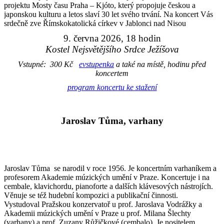
projektu Mosty času Praha – Kjóto, který propojuje českou a
japonskou kulturu a letos slaví 30 let svého trvání. Na koncert Vás
srdečně zve Římskokatolická církev v Jablonci nad Nisou
9. června 2026, 18 hodin
Kostel Nejsvětějšího Srdce Ježíšova
Vstupné: 300 Kč
evstupenka
a také na místě, hodinu před
koncertem
program koncertu ke stažení
Jaroslav Tůma, varhany
Jaroslav Tůma se narodil v roce 1956. Je koncertním varhaníkem a
profesorem Akademie múzických umění v Praze. Koncertuje i na
cembale, klavichordu, pianoforte a dalších klávesových nástrojích.
Věnuje se též hudební kompozici a publikační činnosti.
Vystudoval Pražskou konzervatoř u prof. Jaroslava Vodrážky a
Akademii múzických umění v Praze u prof. Milana Šlechty
(varhany) a prof. Zuzany Růžičkové (cembalo). Je nositelem