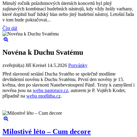
Minulý ročník prázdninových úterních koncertů byl plný
zajímavých kombinací hudebních nástrojů, kdy vždy hrály varhany,
které doplnil buď lidský hlas nebo jiný hudební nástroj. Letošní řada
v tom bude pokračovat...
Číst dál
Novéna k Duchu Svatému
zveřejnil(a) Jiří Kreisel
14.5.2026
Pozvánky
Před slavností seslání Ducha Svatého se společně modlíme
devítidenní novénu k Duchu Svatému. První den novény je 15.
května, den po slavnosti Nanebevstoupení Páně. Texty k zamyšlení i
novéna jsou na
webu pastorace.cz
, autorem je P. Vojtěch Kodet,
případně na
webu modlitba.cz
.
Milostivé léto – Cum decore