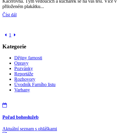
Kačerovna. Tým vedoucích a kuchařek se na vás těší. Více v
přiloženém plakátku...
Číst dál
1
Kategorie
Dějiny farnosti
Opravy
Pozvánky
Reportáže
Rozhovory
Úvodník Farního listu
Varhany
Pořad bohoslužeb
Aktuální seznam s ohláškami