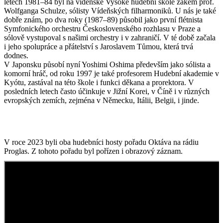
letech 1981–84 byl na vídeňské Vysoké hudební škole žákem prof.
Wolfganga Schulze, sólisty Vídeňských filharmoniků. U nás je také
dobře znám, po dva roky (1987–89) působil jako první flétnista
Symfonického orchestru Československého rozhlasu v Praze a
sólově vystupoval s našimi orchestry i v zahraničí. V té době začala
i jeho spolupráce a přátelství s Jaroslavem Tůmou, která trvá
dodnes.
V Japonsku působí nyní Yoshimi Oshima především jako sólista a
komorní hráč, od roku 1997 je také profesorem Hudební akademie v
Kyótu, zastával na této škole i funkci děkana a prorektora. V
posledních letech často účinkuje v Jižní Korei, v Číně i v různých
evropských zemích, zejména v Německu, Itálii, Belgii, i jinde.
V roce 2023 byli oba hudebníci hosty pořadu Oktáva na rádiu
Proglas. Z tohoto pořadu byl pořízen i obrazový záznam.