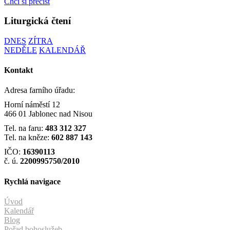
Chci si přečíst
Liturgická čtení
DNES
ZÍTRA
NEDĚLE
KALENDÁŘ
Kontakt
Adresa farního úřadu:
Horní náměstí 12
466 01 Jablonec nad Nisou
Tel. na faru:
483 312 327
Tel. na kněze:
602 887 143
IČO:
16390113
č. ú.
2200995750/2010
Rychlá navigace
Úvod
Kalendář
Blog
Pořad bohoslužeb