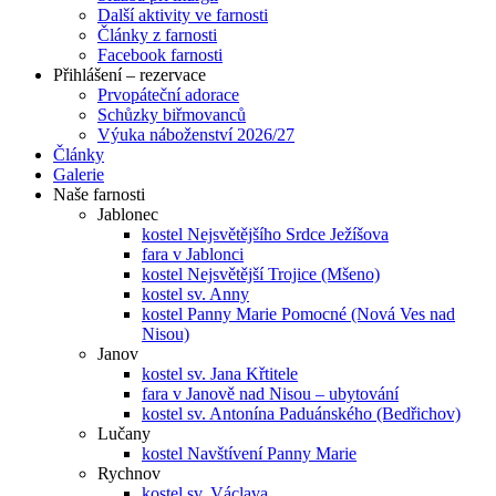
Další aktivity ve farnosti
Články z farnosti
Facebook farnosti
Přihlášení – rezervace
Prvopáteční adorace
Schůzky biřmovanců
Výuka náboženství 2026/27
Články
Galerie
Naše farnosti
Jablonec
kostel Nejsvětějšího Srdce Ježíšova
fara v Jablonci
kostel Nejsvětější Trojice (Mšeno)
kostel sv. Anny
kostel Panny Marie Pomocné (Nová Ves nad
Nisou)
Janov
kostel sv. Jana Křtitele
fara v Janově nad Nisou – ubytování
kostel sv. Antonína Paduánského (Bedřichov)
Lučany
kostel Navštívení Panny Marie
Rychnov
kostel sv. Václava