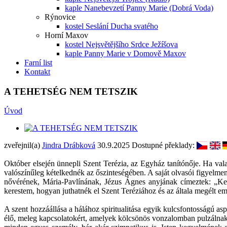
kaple Nanebevzetí Panny Marie (Dobrá Voda)
Rýnovice
kostel Seslání Ducha svatého
Horní Maxov
kostel Nejsvětějšího Srdce Ježíšova
kaple Panny Marie v Domově Maxov
Farní list
Kontakt
A TEHETSÉG NEM TETSZIK
Úvod
zveřejnil(a)
Jindra Drábková
30.9.2025
Dostupné překlady:
Október elsején ünnepli Szent Terézia, az Egyház tanítónője. Ha valaki
valószínűleg kételkednék az őszinteségében. A saját olvasói figyelmem 
nővérének, Mária-Pavlínának, Jézus Ágnes anyjának címeztek: „Ke
kerestem, hogyan juthatnék el Szent Teréziához és az általa megélt emb
A szent hozzáállása a hálához spiritualitása egyik kulcsfontosságú as
élő, meleg kapcsolatokért, amelyek kölcsönös vonzalomban pulzálnak,