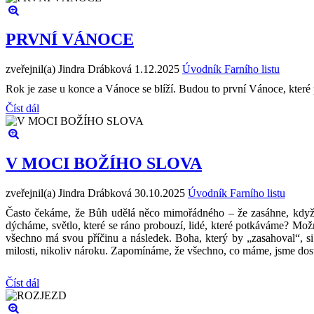
PRVNÍ VÁNOCE
zveřejnil(a) Jindra Drábková
1.12.2025
Úvodník Farního listu
Rok je zase u konce a Vánoce se blíží. Budou to první Vánoce, které p
Číst dál
V MOCI BOŽÍHO SLOVA
zveřejnil(a) Jindra Drábková
30.10.2025
Úvodník Farního listu
Často čekáme, že Bůh udělá něco mimořádného – že zasáhne, když s
dýcháme, světlo, které se ráno probouzí, lidé, které potkáváme? Možn
všechno má svou příčinu a následek. Boha, který by „zasahoval“, si
milosti, nikoliv nároku. Zapomínáme, že všechno, co máme, jsme dostal
Číst dál