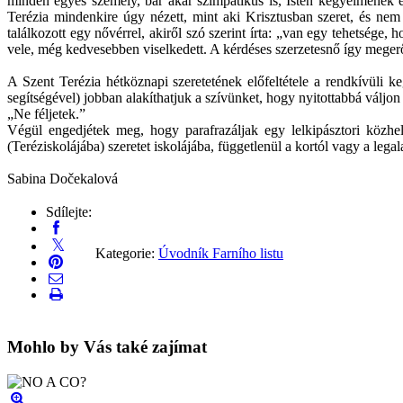
minden egyes személy, bár akár szimpatikus is, Isten kegyelmének e
Terézia mindenkire úgy nézett, mint aki Krisztusban szeret, és nem 
találkozott egy nővérrel, akiről szó szerint írta: „van egy tehetsége
vele, még kedvesebben viselkedett. A kérdéses szerzetesnő így megerős
A Szent Terézia hétköznapi szeretetének előfeltétele a rendkívüli 
segítségével) jobban alakíthatjuk a szívünket, hogy nyitottabbá váljon
„Ne féljetek.”
Végül engedjétek meg, hogy parafrazáljak egy lelkipásztori közhe
(Teréziskolájába) szeretet iskolájába, függetlenül a kortól vagy a lega
Sabina Dočekalová
Sdílejte:
Kategorie:
Úvodník Farního listu
Mohlo by Vás také zajímat