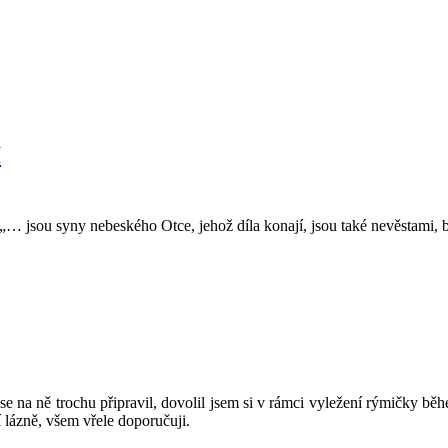
I
… jsou syny nebeského Otce, jehož díla konají, jsou také nevěstami, b
 na ně trochu připravil, dovolil jsem si v rámci vyležení rýmičky běh
 lázně, všem vřele doporučuji.