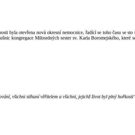
osti byla otevřena nová okresní nemocnice, řadící se toho času se sto 
lušnic kongregace Milosrdných sester sv. Karla Boromejského, které
ní, všichni stíhaní věřitelem a všichni, jejichž život byl plný hořkost