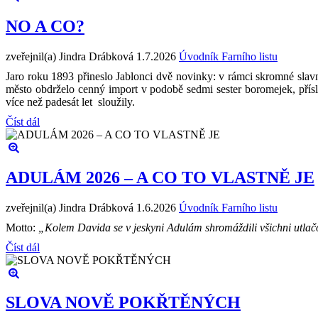
NO A CO?
zveřejnil(a) Jindra Drábková
1.7.2026
Úvodník Farního listu
Jaro roku 1893 přineslo Jablonci dvě novinky: v rámci skromné slavn
město obdrželo cenný import v podobě sedmi sester boromejek, přís
více než padesát let sloužily.
Číst dál
ADULÁM 2026 – A CO TO VLASTNĚ JE
zveřejnil(a) Jindra Drábková
1.6.2026
Úvodník Farního listu
Motto:
„Kolem Davida se v jeskyni Adulám shromáždili všichni utlačová
Číst dál
SLOVA NOVĚ POKŘTĚNÝCH