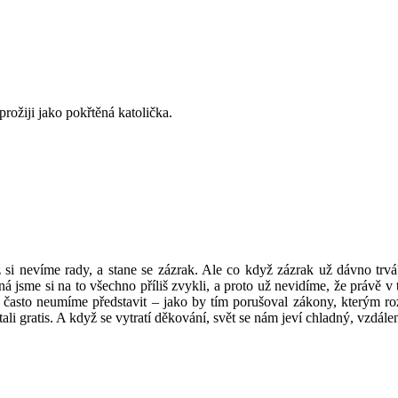
rožiji jako pokřtěná katolička.
i nevíme rady, a stane se zázrak. Ale co když zázrak už dávno trv
á jsme si na to všechno příliš zvykli, a proto už nevidíme, že právě v 
 často neumíme představit – jako by tím porušoval zákony, kterým roz
i gratis. A když se vytratí děkování, svět se nám jeví chladný, vzdále