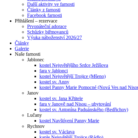
Další aktivity ve farnosti
Články z farnosti
Facebook farnosti
Přihlášení – rezervace
Prvopáteční adorace
Schůzky biřmovanců
Výuka náboženství 2026/27
Články
Galerie
Naše farnosti
Jablonec
kostel Nejsvětějšího Srdce Ježíšova
fara v Jablonci
kostel Nejsvětější Trojice (Mšeno)
kostel sv. Anny
kostel Panny Marie Pomocné (Nová Ves nad Niso
Janov
kostel sv. Jana Křtitele
fara v Janově nad Nisou – ubytování
kostel sv. Antonína Paduánského (Bedřichov)
Lučany
kostel Navštívení Panny Marie
Rychnov
kostel sv. Václava
kaple Nejsvětější Trojice (Rádlo)