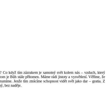
á? Co když tím zázrakem je samotný svět kolem nás – vzduch, který
tom je Bůh stále přítomen. Máme rádi jistoty a vysvětlení. Věříme, že
umíme. Jenže tím ztrácíme schopnost vidět svět jako dar – gratia. Z
ný, bez naděje.