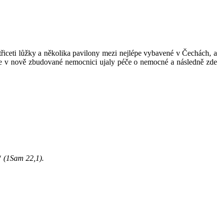
třiceti lůžky a několika pavilony mezi nejlépe vybavené v Čechách, a
 se v nově zbudované nemocnici ujaly péče o nemocné a následně zde
i“ (1Sam 22,1).