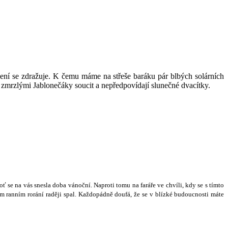
opení se zdražuje. K čemu máme na střeše baráku pár blbých solárních
 zmrzlými Jablonečáky soucit a nepředpovídají slunečné dvacítky.
o
ť
se na vás snesla doba váno
č
ní. Naproti tomu na fará
ř
e ve chvíli, kdy se s tímto
m ranním rorání rad
ě
ji spal. Ka
ž
dopádn
ě
doufá,
ž
e se v blízké budoucnosti máte