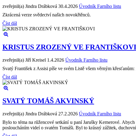
zveřejnil(a) Jindra Drábková
30.4.2026
Úvodník Farního listu
Zkrácená verze svědectví našich novokřtěnců.
Číst dál
KRISTUS ZROZENÝ VE FRANTIŠKOV
zveřejnil(a) Jiří Kreisel
1.4.2026
Úvodník Farního listu
Svatý František z Assisi píše ve svém Listě všem věrným křesťanům: „
Číst dál
SVATÝ TOMÁŠ AKVINSKÝ
zveřejnil(a) Jindra Drábková
27.2.2026
Úvodník Farního listu
Bylo to téma na růžencové setkání u paní Jarušky Kernerové. Abych se
posloucháním videí o svatém Tomáši. Byl to krásný zážitek, duchovní