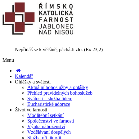
Nepřidáš se k většině, páchá-li zlo. (Ex 23,2)
Menu
Kalendář
Ohlášky a svátosti
Aktuální bohoslužby a ohlášky
Přehled pravidelných bohoslužeb
Svátosti – služba lidem
Eucharistické adorace
Život ve farnosti
Modlitební setkání
Společenství ve farnosti
Výuka náboženství
Vzdělávání dospělých
Služba při liturgii