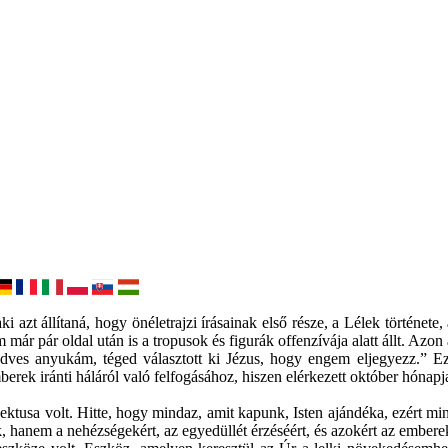
 azt állítaná, hogy önéletrajzi írásainak első része, a Lélek története
már pár oldal után is a tropusok és figurák offenzívája alatt állt. Azon
dves anyukám, téged választott ki Jézus, hogy engem eljegyezz.” 
erek iránti háláról való felfogásához, hiszen elérkezett október hónapj
pektusa volt. Hitte, hogy mindaz, amit kapunk, Isten ajándéka, ezért m
 hanem a nehézségekért, az egyedüllét érzéséért, és azokért az emberek