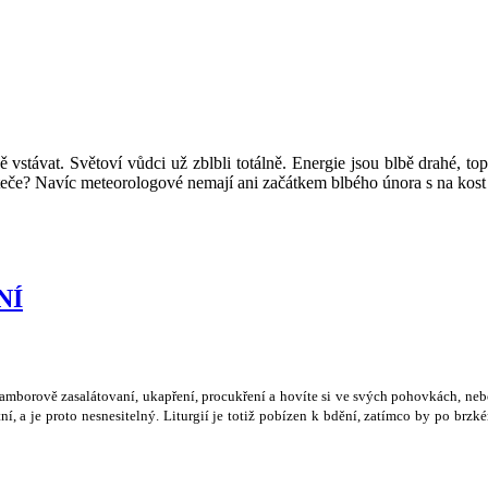
 vstávat. Světoví vůdci už zblbli totálně. Energie jsou blbě drahé, t
eteče? Navíc meteorologové nemají ani začátkem blbého února s na kost
NÍ
ramborov
ě
zasalátovaní, ukap
ř
ení, procuk
ř
ení a hovíte si ve sv
ý
ch pohovkách, neb
ní, a je proto nesnesiteln
ý
. Liturgií je toti
ž
pobízen k bd
ě
ní, zatímco by po brzké