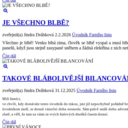
Číst dál
JE VŠECHNO BLBĚ?
zveřejnil(a) Jindra Drábková
2.2.2026
Úvodník Farního listu
Všechno je blbě! Venku blbá zima, člověk se blbě vyspal a musí blbě
panelů, když jsou stejně zasypané sněhem a žádná elektřina z nich n
Číst dál
TAKOVÉ BLÁBOLIVĚJŠÍ BILANCOVÁ
zveřejnil(a) Jindra Drábková
31.12.2025
Úvodník Farního listu
Milí farníci,
ve chvíli, kdy dostáváte tento úvodník do rukou, jste ji
ž
nepochybn
ě
po
ř
ádn
ě
b
úvodníkem mo
ř
í, se dosud váno
č
ní doba nesnesla. Sám práv
ě
sná
š
í dobu advent
zlat
ě
, a v
ěř
í,
ž
e tam za vámi ze sv
ý
ch fialov
ý
ch dne
š
k
ů č
asem dorazí.
Číst dál