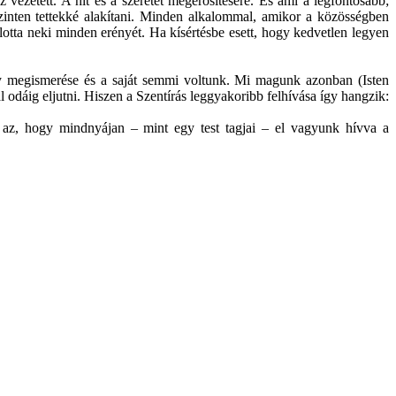
ezetett. A hit és a szeretet megerősítésére. És ami a legfontosabb;
 szinten tettekké alakítani. Minden alkalommal, amikor a közösségben
nlotta neki minden erényét. Ha kísértésbe esett, hogy kedvetlen legyen
mély megismerése és a saját semmi voltunk. Mi magunk azonban (Isten
l odáig eljutni. Hiszen a Szentírás leggyakoribb felhívása így hangzik:
r az, hogy mindnyájan – mint egy test tagjai – el vagyunk hívva a