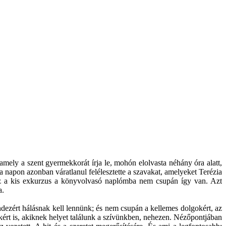
, amely a szent gyermekkorát írja le, mohón elolvasta néhány óra alatt,
 a napon azonban váratlanul felélesztette a szavakat, amelyeket Terézia
Ez a kis exkurzus a könyvolvasó naplómba nem csupán így van. Azt
a.
indezért hálásnak kell lennünk; és nem csupán a kellemes dolgokért, az
ért is, akiknek helyet találunk a szívünkben, nehezen. Nézőpontjában