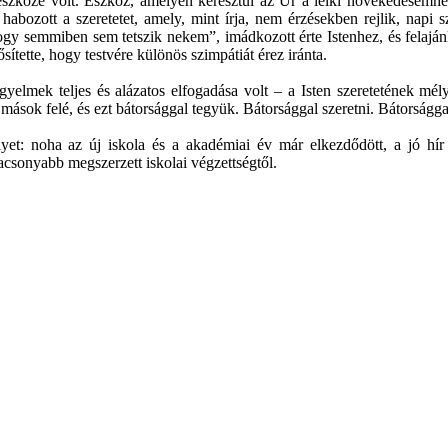
szköze volt. Eszköz, amelyen keresztül az Úr a lelki növekedésemhez v
habozott a szeretetet, amely, mint írja, nem érzésekben rejlik, napi
, hogy semmiben sem tetszik nekem”, imádkozott érte Istenhez, és felajá
ítette, hogy testvére különös szimpátiát érez iránta.
kegyelmek teljes és alázatos elfogadása volt – a Isten szeretetének 
 mások felé, és ezt bátorsággal tegyük. Bátorsággal szeretni. Bátorságga
lyet: noha az új iskola és a akadémiai év már elkezdődött, a jó hí
lacsonyabb megszerzett iskolai végzettségtől.