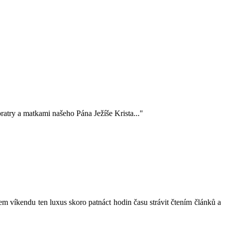
ratry a matkami našeho Pána Ježíše Krista..."
em víkendu ten luxus skoro patnáct hodin času strávit čtením článků a