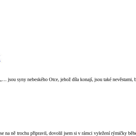
I
… jsou syny nebeského Otce, jehož díla konají, jsou také nevěstami, b
 na ně trochu připravil, dovolil jsem si v rámci vyležení rýmičky běh