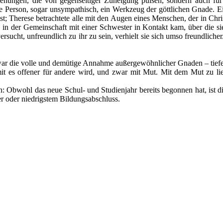
iehungen, die von gegenseitiger Zuneigung pulsen, sondern auch für 
de Person, sogar unsympathisch, ein Werkzeug der göttlichen Gnade. Ei
Therese betrachtete alle mit den Augen eines Menschen, der in Christus
n der Gemeinschaft mit einer Schwester in Kontakt kam, über die sie wö
 versucht, unfreundlich zu ihr zu sein, verhielt sie sich umso freundli
e war die volle und demütige Annahme außergewöhnlicher Gnaden – tiefe
mit es offener für andere wird, und zwar mit Mut. Mit dem Mut zu lie
en: Obwohl das neue Schul- und Studienjahr bereits begonnen hat, ist di
er oder niedrigstem Bildungsabschluss.