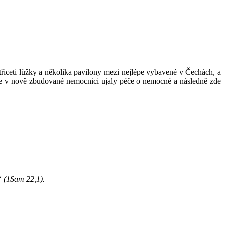
třiceti lůžky a několika pavilony mezi nejlépe vybavené v Čechách, a
 se v nově zbudované nemocnici ujaly péče o nemocné a následně zde
i“ (1Sam 22,1).