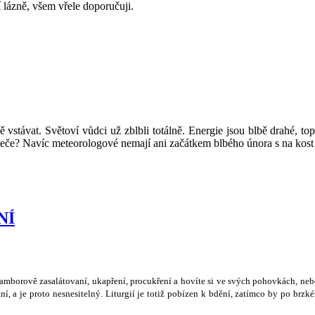
 lázně, všem vřele doporučuji.
 vstávat. Světoví vůdci už zblbli totálně. Energie jsou blbě drahé, t
eteče? Navíc meteorologové nemají ani začátkem blbého února s na kost
NÍ
ramborov
ě
zasalátovaní, ukap
ř
ení, procuk
ř
ení a hovíte si ve sv
ý
ch pohovkách, neb
ní, a je proto nesnesiteln
ý
. Liturgií je toti
ž
pobízen k bd
ě
ní, zatímco by po brzké