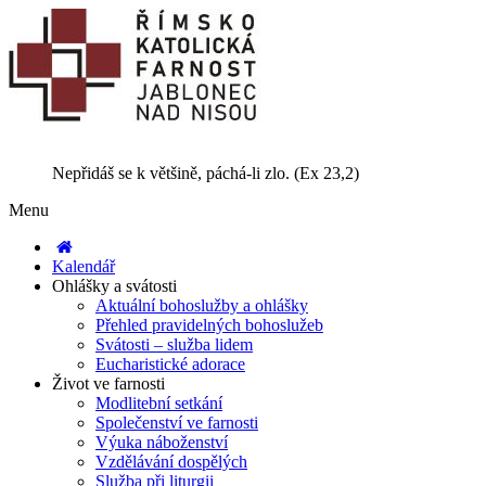
Nepřidáš se k většině, páchá-li zlo. (Ex 23,2)
Menu
Kalendář
Ohlášky a svátosti
Aktuální bohoslužby a ohlášky
Přehled pravidelných bohoslužeb
Svátosti – služba lidem
Eucharistické adorace
Život ve farnosti
Modlitební setkání
Společenství ve farnosti
Výuka náboženství
Vzdělávání dospělých
Služba při liturgii