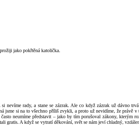
rožiji jako pokřtěná katolička.
i nevíme rady, a stane se zázrak. Ale co když zázrak už dávno trv
á jsme si na to všechno příliš zvykli, a proto už nevidíme, že právě v 
 často neumíme představit – jako by tím porušoval zákony, kterým roz
i gratis. A když se vytratí děkování, svět se nám jeví chladný, vzdále