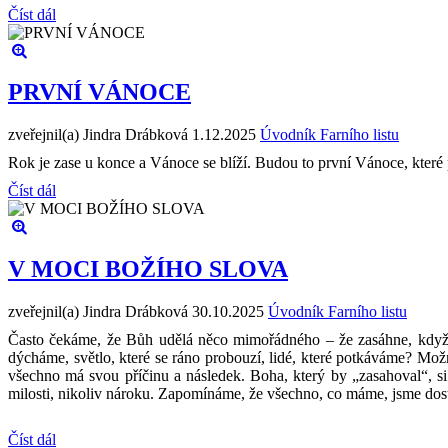
Číst dál
PRVNÍ VÁNOCE
zveřejnil(a) Jindra Drábková
1.12.2025
Úvodník Farního listu
Rok je zase u konce a Vánoce se blíží. Budou to první Vánoce, které p
Číst dál
V MOCI BOŽÍHO SLOVA
zveřejnil(a) Jindra Drábková
30.10.2025
Úvodník Farního listu
Často čekáme, že Bůh udělá něco mimořádného – že zasáhne, když s
dýcháme, světlo, které se ráno probouzí, lidé, které potkáváme? Možn
všechno má svou příčinu a následek. Boha, který by „zasahoval“, si
milosti, nikoliv nároku. Zapomínáme, že všechno, co máme, jsme dostal
Číst dál