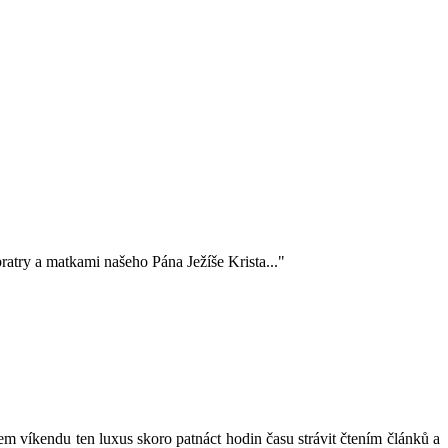
ratry a matkami našeho Pána Ježíše Krista..."
em víkendu ten luxus skoro patnáct hodin času strávit čtením článků a