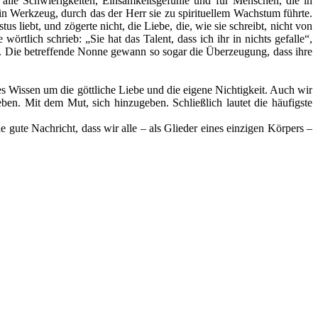
alle Schwierigkeiten, Einsamkeitsgefühle und für Menschen, die in
n Werkzeug, durch das der Herr sie zu spirituellem Wachstum führte.
 liebt, und zögerte nicht, die Liebe, die, wie sie schreibt, nicht von
rtlich schrieb: „Sie hat das Talent, dass ich ihr in nichts gefalle“,
cher. Die betreffende Nonne gewann so sogar die Überzeugung, dass ihre
s Wissen um die göttliche Liebe und die eigene Nichtigkeit. Auch wir
ben. Mit dem Mut, sich hinzugeben. Schließlich lautet die häufigste
e gute Nachricht, dass wir alle – als Glieder eines einzigen Körpers –