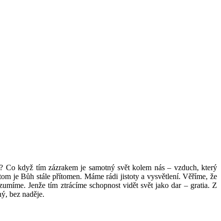
á? Co když tím zázrakem je samotný svět kolem nás – vzduch, který
tom je Bůh stále přítomen. Máme rádi jistoty a vysvětlení. Věříme, že
umíme. Jenže tím ztrácíme schopnost vidět svět jako dar – gratia. Z
ný, bez naděje.