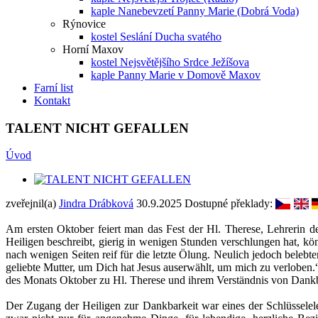
kaple Nanebevzetí Panny Marie (Dobrá Voda)
Rýnovice
kostel Seslání Ducha svatého
Horní Maxov
kostel Nejsvětějšího Srdce Ježíšova
kaple Panny Marie v Domově Maxov
Farní list
Kontakt
TALENT NICHT GEFALLEN
Úvod
zveřejnil(a)
Jindra Drábková
30.9.2025
Dostupné překlady:
Am ersten Oktober feiert man das Fest der Hl. Therese, Lehrerin der
Heiligen beschreibt, gierig in wenigen Stunden verschlungen hat, k
nach wenigen Seiten reif für die letzte Ölung. Neulich jedoch belebt
geliebte Mutter, um Dich hat Jesus auserwählt, um mich zu verloben.
des Monats Oktober zu Hl. Therese und ihrem Verständnis von Dankbar
Der Zugang der Heiligen zur Dankbarkeit war eines der Schlüsselelem