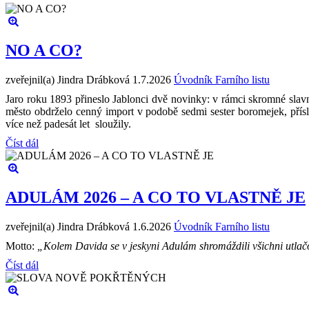
NO A CO?
zveřejnil(a) Jindra Drábková
1.7.2026
Úvodník Farního listu
Jaro roku 1893 přineslo Jablonci dvě novinky: v rámci skromné slavn
město obdrželo cenný import v podobě sedmi sester boromejek, přís
více než padesát let sloužily.
Číst dál
ADULÁM 2026 – A CO TO VLASTNĚ JE
zveřejnil(a) Jindra Drábková
1.6.2026
Úvodník Farního listu
Motto:
„Kolem Davida se v jeskyni Adulám shromáždili všichni utlačová
Číst dál