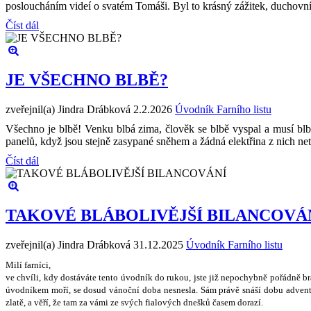
posloucháním videí o svatém Tomáši. Byl to krásný zážitek, duchovní
Číst dál
JE VŠECHNO BLBĚ?
zveřejnil(a) Jindra Drábková
2.2.2026
Úvodník Farního listu
Všechno je blbě! Venku blbá zima, člověk se blbě vyspal a musí blbě
panelů, když jsou stejně zasypané sněhem a žádná elektřina z nich n
Číst dál
TAKOVÉ BLÁBOLIVĚJŠÍ BILANCOVÁ
zveřejnil(a) Jindra Drábková
31.12.2025
Úvodník Farního listu
Milí farníci,
ve chvíli, kdy dostáváte tento úvodník do rukou, jste ji
ž
nepochybn
ě
po
ř
ádn
ě
b
úvodníkem mo
ř
í, se dosud váno
č
ní doba nesnesla. Sám práv
ě
sná
š
í dobu advent
zlat
ě
, a v
ěř
í,
ž
e tam za vámi ze sv
ý
ch fialov
ý
ch dne
š
k
ů č
asem dorazí.