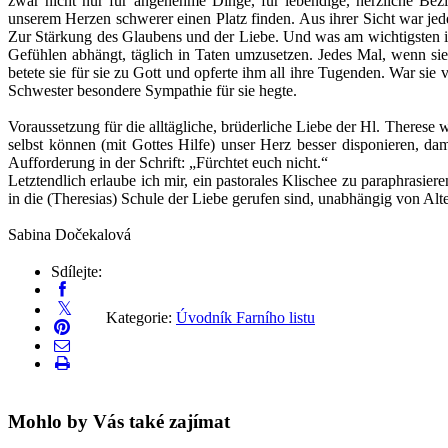
zwar nicht nur für angenehme Dinge, für lebendige, herzliche Bez
unserem Herzen schwerer einen Platz finden. Aus ihrer Sicht war je
Zur Stärkung des Glaubens und der Liebe. Und was am wichtigsten ist; 
Gefühlen abhängt, täglich in Taten umzusetzen. Jedes Mal, wenn sie i
betete sie für sie zu Gott und opferte ihm all ihre Tugenden. War sie
Schwester besondere Sympathie für sie hegte.
Voraussetzung für die alltägliche, brüderliche Liebe der Hl. Theres
selbst können (mit Gottes Hilfe) unser Herz besser disponieren, da
Aufforderung in der Schrift: „Fürchtet euch nicht.“
Letztendlich erlaube ich mir, ein pastorales Klischee zu paraphrasier
in die (Theresias) Schule der Liebe gerufen sind, unabhängig von Alt
Sabina Dočekalová
Sdílejte:
Kategorie:
Úvodník Farního listu
Mohlo by Vás také zajímat