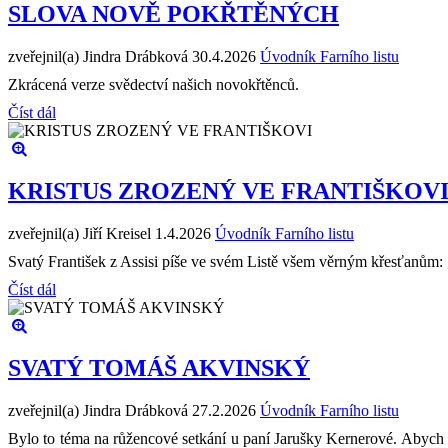
SLOVA NOVĚ POKŘTĚNÝCH
zveřejnil(a) Jindra Drábková
30.4.2026
Úvodník Farního listu
Zkrácená verze svědectví našich novokřtěnců.
Číst dál
KRISTUS ZROZENÝ VE FRANTIŠKOV
zveřejnil(a) Jiří Kreisel
1.4.2026
Úvodník Farního listu
Svatý František z Assisi píše ve svém Listě všem věrným křesťanům: „
Číst dál
SVATÝ TOMÁŠ AKVINSKÝ
zveřejnil(a) Jindra Drábková
27.2.2026
Úvodník Farního listu
Bylo to téma na růžencové setkání u paní Jarušky Kernerové. Abych se