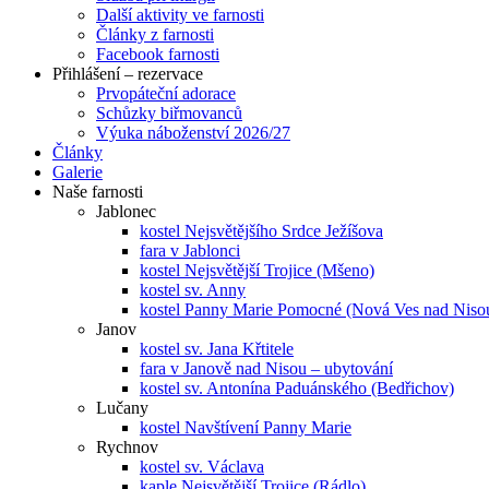
Další aktivity ve farnosti
Články z farnosti
Facebook farnosti
Přihlášení – rezervace
Prvopáteční adorace
Schůzky biřmovanců
Výuka náboženství 2026/27
Články
Galerie
Naše farnosti
Jablonec
kostel Nejsvětějšího Srdce Ježíšova
fara v Jablonci
kostel Nejsvětější Trojice (Mšeno)
kostel sv. Anny
kostel Panny Marie Pomocné (Nová Ves nad Niso
Janov
kostel sv. Jana Křtitele
fara v Janově nad Nisou – ubytování
kostel sv. Antonína Paduánského (Bedřichov)
Lučany
kostel Navštívení Panny Marie
Rychnov
kostel sv. Václava
kaple Nejsvětější Trojice (Rádlo)