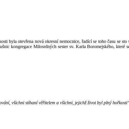
osti byla otevřena nová okresní nemocnice, řadící se toho času se sto 
lušnic kongregace Milosrdných sester sv. Karla Boromejského, které
ní, všichni stíhaní věřitelem a všichni, jejichž život byl plný hořkost