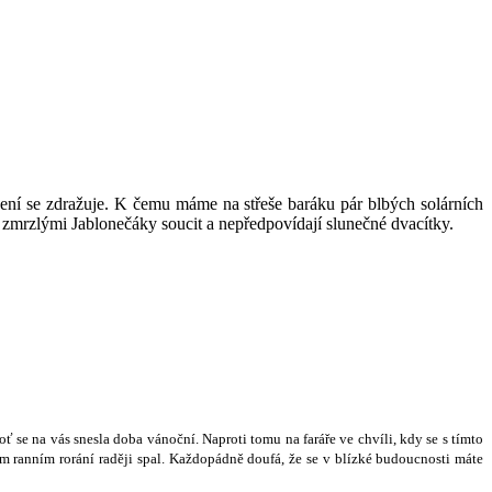
opení se zdražuje. K čemu máme na střeše baráku pár blbých solárních
 zmrzlými Jablonečáky soucit a nepředpovídají slunečné dvacítky.
o
ť
se na vás snesla doba váno
č
ní. Naproti tomu na fará
ř
e ve chvíli, kdy se s tímto
m ranním rorání rad
ě
ji spal. Ka
ž
dopádn
ě
doufá,
ž
e se v blízké budoucnosti máte