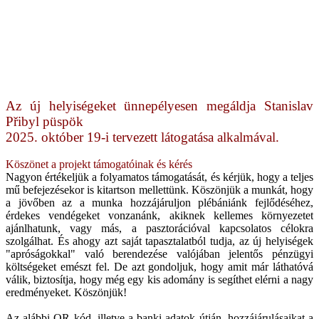
Az új helyiségeket ünnepélyesen megáldja Stanislav
Přibyl püspök
2025. október 19-i tervezett látogatása alkalmával.
Köszönet a projekt támogatóinak és kérés
Nagyon értékeljük a folyamatos támogatását, és kérjük, hogy a teljes
mű befejezésekor is kitartson mellettünk. Köszönjük a munkát, hogy
a jövőben az a munka hozzájáruljon plébániánk fejlődéséhez,
érdekes vendégeket vonzanánk, akiknek kellemes környezetet
ajánlhatunk, vagy más, a pasztorációval kapcsolatos célokra
szolgálhat. És ahogy azt saját tapasztalatból tudja, az új helyiségek
"apróságokkal" való berendezése valójában jelentős pénzügyi
költségeket emészt fel. De azt gondoljuk, hogy amit már láthatóvá
válik, biztosítja, hogy még egy kis adomány is segíthet elérni a nagy
eredményeket. Köszönjük!
Az alábbi QR kód, illetve a banki adatok útján, hozzájárulásaikat a