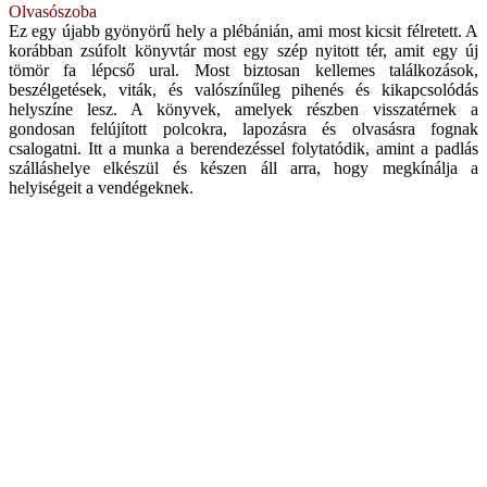
Olvasószoba
Ez egy újabb gyönyörű hely a plébánián, ami most kicsit félretett. A
korábban zsúfolt könyvtár most egy szép nyitott tér, amit egy új
tömör fa lépcső ural. Most biztosan kellemes találkozások,
beszélgetések, viták, és valószínűleg pihenés és kikapcsolódás
helyszíne lesz. A könyvek, amelyek részben visszatérnek a
gondosan felújított polcokra, lapozásra és olvasásra fognak
csalogatni. Itt a munka a berendezéssel folytatódik, amint a padlás
szálláshelye elkészül és készen áll arra, hogy megkínálja a
helyiségeit a vendégeknek.