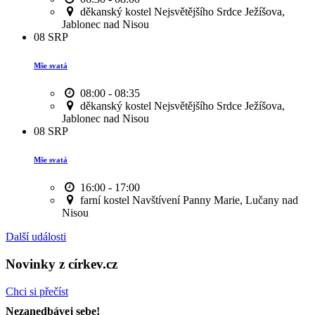
děkanský kostel Nejsvětějšího Srdce Ježíšova,
Jablonec nad Nisou
08
SRP
Mše svatá
08:00 - 08:35
děkanský kostel Nejsvětějšího Srdce Ježíšova,
Jablonec nad Nisou
08
SRP
Mše svatá
16:00 - 17:00
farní kostel Navštívení Panny Marie, Lučany nad
Nisou
Další události
Novinky z církev.cz
Chci si přečíst
Nezanedbávej sebe!