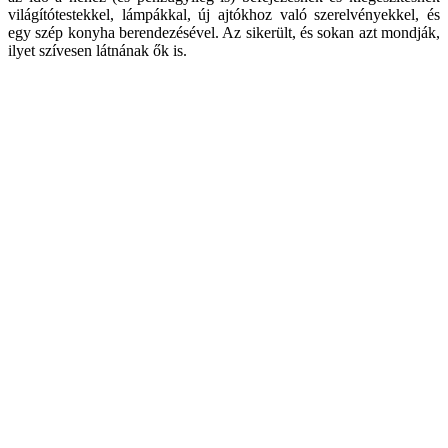
világítótestekkel, lámpákkal, új ajtókhoz való szerelvényekkel, és
egy szép konyha berendezésével. Az sikerült, és sokan azt mondják,
ilyet szívesen látnának ők is.