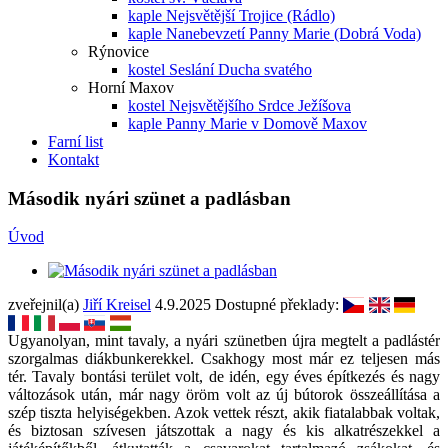
kaple Nejsvětější Trojice (Rádlo)
kaple Nanebevzetí Panny Marie (Dobrá Voda)
Rýnovice
kostel Seslání Ducha svatého
Horní Maxov
kostel Nejsvětějšího Srdce Ježíšova
kaple Panny Marie v Domově Maxov
Farní list
Kontakt
Második nyári szünet a padlásban
Úvod
zveřejnil(a)
Jiří Kreisel
4.9.2025
Dostupné překlady:
Ugyanolyan, mint tavaly, a nyári szünetben újra megtelt a padlástér
szorgalmas diákbunkerekkel. Csakhogy most már ez teljesen más
tér. Tavaly bontási terület volt, de idén, egy éves építkezés és nagy
változások után, már nagy öröm volt az új bútorok összeállítása a
szép tiszta helyiségekben. Azok vettek részt, akik fiatalabbak voltak,
és biztosan szívesen játszottak a nagy és kis alkatrészekkel a