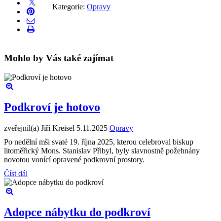
Kategorie:
Opravy
Mohlo by Vás také zajímat
Podkroví je hotovo
zveřejnil(a) Jiří Kreisel
5.11.2025
Opravy
Po nedělní mši svaté 19. října 2025, kterou celebroval biskup
litoměřický Mons. Stanislav Přibyl, byly slavnostně požehnány
novotou vonící opravené podkrovní prostory.
Číst dál
Adopce nábytku do podkroví