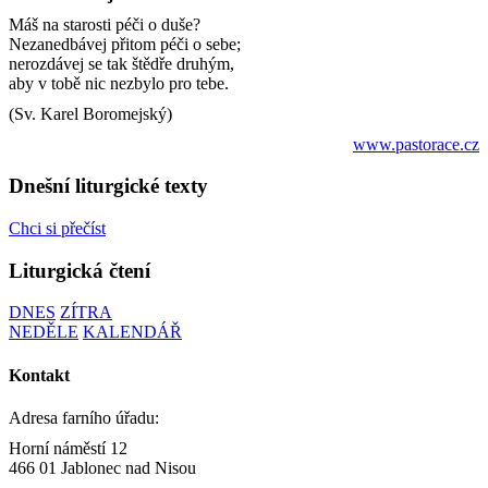
Máš na starosti péči o duše?
Nezanedbávej přitom péči o sebe;
nerozdávej se tak štědře druhým,
aby v tobě nic nezbylo pro tebe.
(Sv. Karel Boromejský)
www.pastorace.cz
Dnešní liturgické texty
Chci si přečíst
Liturgická čtení
DNES
ZÍTRA
NEDĚLE
KALENDÁŘ
Kontakt
Adresa farního úřadu:
Horní náměstí 12
466 01 Jablonec nad Nisou