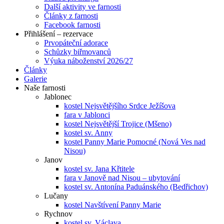
Další aktivity ve farnosti
Články z farnosti
Facebook farnosti
Přihlášení – rezervace
Prvopáteční adorace
Schůzky biřmovanců
Výuka náboženství 2026/27
Články
Galerie
Naše farnosti
Jablonec
kostel Nejsvětějšího Srdce Ježíšova
fara v Jablonci
kostel Nejsvětější Trojice (Mšeno)
kostel sv. Anny
kostel Panny Marie Pomocné (Nová Ves nad
Nisou)
Janov
kostel sv. Jana Křtitele
fara v Janově nad Nisou – ubytování
kostel sv. Antonína Paduánského (Bedřichov)
Lučany
kostel Navštívení Panny Marie
Rychnov
kostel sv. Václava