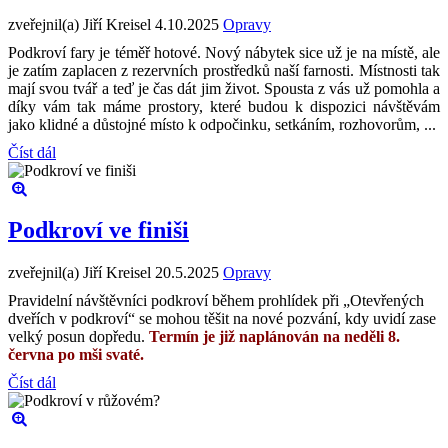
zveřejnil(a) Jiří Kreisel
4.10.2025
Opravy
Podkroví fary je téměř hotové. Nový nábytek sice už je na místě, ale
je zatím zaplacen z rezervních prostředků naší farnosti. Místnosti tak
mají svou tvář a teď je čas dát jim život. Spousta z vás už pomohla a
díky vám tak máme prostory, které budou k dispozici návštěvám
jako klidné a důstojné místo k odpočinku, setkáním, rozhovorům, ...
Číst dál
Podkroví ve finiši
zveřejnil(a) Jiří Kreisel
20.5.2025
Opravy
Pravidelní návštěvníci podkroví během prohlídek při „Otevřených
dveřích v podkroví“ se mohou těšit na nové pozvání, kdy uvidí zase
velký posun dopředu.
Termín je již naplánován na neděli 8.
června po mši svaté.
Číst dál