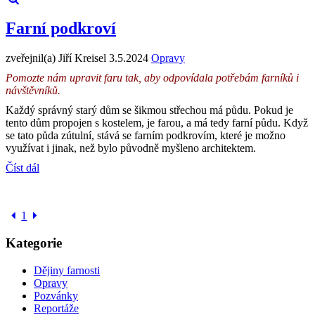
Farní podkroví
zveřejnil(a) Jiří Kreisel
3.5.2024
Opravy
Pomozte nám upravit faru tak, aby odpovídala potřebám farníků i
návštěvníků.
Každý správný starý dům se šikmou střechou má půdu. Pokud je
tento dům propojen s kostelem, je farou, a má tedy farní půdu. Když
se tato půda zútulní, stává se farním podkrovím, které je možno
využívat i jinak, než bylo původně myšleno architektem.
Číst dál
1
Kategorie
Dějiny farnosti
Opravy
Pozvánky
Reportáže