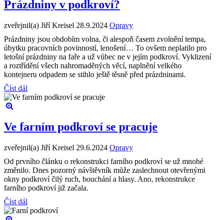
Prázdniny v podkroví?
zveřejnil(a) Jiří Kreisel
28.9.2024
Opravy
Prázdniny jsou obdobím volna, či alespoň časem zvolnění tempa,
úbytku pracovních povinností, lenošení… To ovšem neplatilo pro
letošní prázdniny na faře a už vůbec ne v jejím podkroví. Vyklizení
a roztřídění všech nahromaděných věcí, naplnění velkého
kontejneru odpadem se stihlo ještě těsně před prázdninami.
Číst dál
Ve farním podkroví se pracuje
zveřejnil(a) Jiří Kreisel
29.6.2024
Opravy
Od prvního článku o rekonstrukci farního podkroví se už mnohé
změnilo. Dnes pozorný návštěvník může zaslechnout otevřenými
okny podkroví čilý ruch, bouchání a hlasy. Ano, rekonstrukce
farního podkroví již začala.
Číst dál