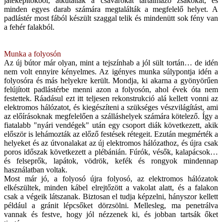
játéképítőkből, átkutatták a csavarokat tartalmazó zsákokat, és
minden egyes darab számára megtalálták a megfelelő helyet. A
padlástér most fából készült szaggal telik és mindenütt sok fény van
a fehér falakból.
Munka a folyosón
Az új bútor már olyan, mint a tejszínhab a jól sült tortán… de idén
nem volt ennyire kényelmes. Az igényes munka súlypontja idén a
folyosóra és más helyekre került. Mondja, ki akarna a gyönyörűen
felújított padlástérbe menni azon a folyosón, ahol évek óta nem
festettek. Ráadásul ezt itt teljesen rekonstrukció alá kellett vonni az
elektromos hálózatot, és kiegészíteni a szükséges vészvilágítást, ami
az előírásoknak megfelelően a szálláshelyek számára kötelező. Így a
fiatalabb "nyári vendégek" után egy csoport diák következett, akik
először is lehámozták az előző festések rétegeit. Ezután megmérték a
helyeket és az útvonalakat az új elektromos hálózathoz, és újra csak
poros időszak következett a plébánián. Fúrók, vésők, kalapácsok…
és felseprők, lapátok, vödrök, kefék és rongyok mindennap
használatban voltak.
Most már jó, a folyosó újra folyosó, az elektromos hálózatok
elkészültek, minden kábel elrejtőzött a vakolat alatt, és a falakon
csak a végeik látszanak. Biztosan el tudja képzelni, hányszor kellett
például a gránit lépcsőket dörzsölni. Mellesleg, ma penetrálva
vannak és festve, hogy jól nézzenek ki, és jobban tartsák őket