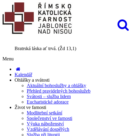
Bratrská láska ať trvá. (Žd 13,1)
Menu
Kalendář
Ohlášky a svátosti
Aktuální bohoslužby a ohlášky
Přehled pravidelných bohoslužeb
Svátosti – služba lidem
Eucharistické adorace
Život ve farnosti
Modlitební setkání
Společenství ve farnosti
Výuka náboženství
Vzdělávání dospělých
Služba při liturgii