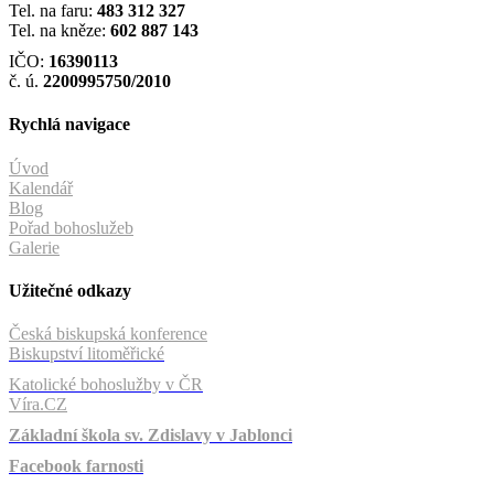
Tel. na faru:
483 312 327
Tel. na kněze:
602 887 143
IČO:
16390113
č. ú.
2200995750/2010
Rychlá navigace
Úvod
Kalendář
Blog
Pořad bohoslužeb
Galerie
Užitečné odkazy
Česká biskupská konference
Biskupství litoměřické
Katolické bohoslužby v ČR
Víra.CZ
Základní škola sv. Zdislavy v Jablonci
Facebook farnosti