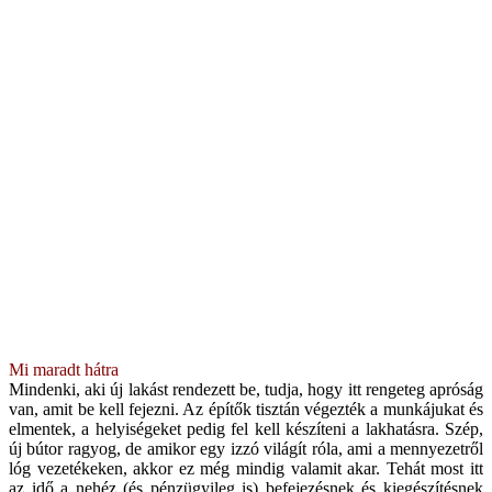
Mi maradt hátra
Mindenki, aki új lakást rendezett be, tudja, hogy itt rengeteg apróság
van, amit be kell fejezni. Az építők tisztán végezték a munkájukat és
elmentek, a helyiségeket pedig fel kell készíteni a lakhatásra. Szép,
új bútor ragyog, de amikor egy izzó világít róla, ami a mennyezetről
lóg vezetékeken, akkor ez még mindig valamit akar. Tehát most itt
az idő a nehéz (és pénzügyileg is) befejezésnek és kiegészítésnek