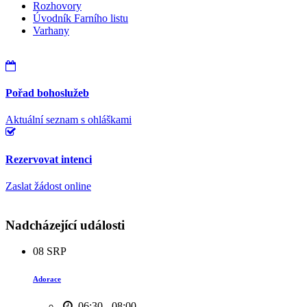
Rozhovory
Úvodník Farního listu
Varhany
Pořad bohoslužeb
Aktuální seznam s ohláškami
Rezervovat intenci
Zaslat žádost online
Nadcházející události
08
SRP
Adorace
06:30 - 08:00