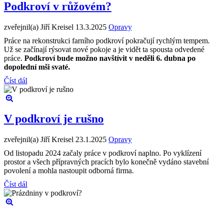
Podkroví v růžovém?
zveřejnil(a) Jiří Kreisel
13.3.2025
Opravy
Práce na rekonstrukci farního podkroví pokračují rychlým tempem.
Už se začínají rýsovat nové pokoje a je vidět ta spousta odvedené
práce.
Podkroví bude možno navštívit v neděli 6. dubna po
dopolední mši svaté.
Číst dál
V podkroví je rušno
zveřejnil(a) Jiří Kreisel
23.1.2025
Opravy
Od listopadu 2024 začaly práce v podkroví naplno. Po vyklízení
prostor a všech přípravných pracích bylo konečně vydáno stavební
povolení a mohla nastoupit odborná firma.
Číst dál