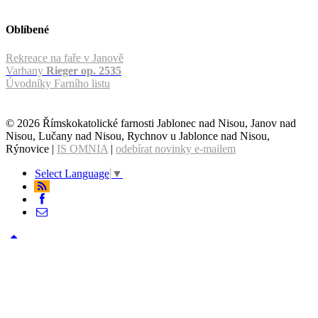
Oblíbené
Rekreace na faře v Janově
Varhany
Rieger op. 2535
Úvodníky Farního listu
© 2026 Římskokatolické farnosti Jablonec nad Nisou, Janov nad
Nisou, Lučany nad Nisou, Rychnov u Jablonce nad Nisou,
Rýnovice |
IS OMNIA
|
odebírat novinky e-mailem
Select Language
▼