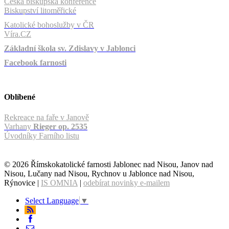
Česká biskupská konference
Biskupství litoměřické
Katolické bohoslužby v ČR
Víra.CZ
Základní škola sv. Zdislavy v Jablonci
Facebook farnosti
Oblíbené
Rekreace na faře v Janově
Varhany
Rieger op. 2535
Úvodníky Farního listu
© 2026 Římskokatolické farnosti Jablonec nad Nisou, Janov nad
Nisou, Lučany nad Nisou, Rychnov u Jablonce nad Nisou,
Rýnovice |
IS OMNIA
|
odebírat novinky e-mailem
Select Language
▼