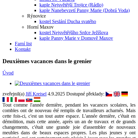
kaple Nejsvětější Trojice (Rádlo)
kaple Nanebevzetí Panny Marie (Dobrá Voda)
Rýnovice
kostel Seslání Ducha svatého
Horní Maxov
kostel Nejsvětějšího Srdce Ježíšova
kaple Panny Marie v Domově Maxov
Farní list
Kontakt
Deuxièmes vacances dans le grenier
Úvod
zveřejnil(a)
Jiří Kreisel
4.9.2025
Dostupné překlady:
Tout comme l'année dernière, pendant les vacances scolaires, les
combles ont de nouveau été remplis de travailleurs acharnés. Mais
cette fois-ci, c'est un tout autre espace. L'année dernière, c'était en
démolition, mais cette année, après un an de travaux et de grands
changements, c'était une grande joie d'assembler de nouveaux
meubles dans de beaux espaces propres. Les plus jeunes y ont