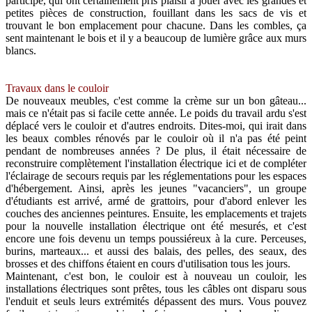
participé, qui ont certainement pris plaisir à jouer avec les grandes et
petites pièces de construction, fouillant dans les sacs de vis et
trouvant le bon emplacement pour chacune. Dans les combles, ça
sent maintenant le bois et il y a beaucoup de lumière grâce aux murs
blancs.
Travaux dans le couloir
De nouveaux meubles, c'est comme la crème sur un bon gâteau...
mais ce n'était pas si facile cette année. Le poids du travail ardu s'est
déplacé vers le couloir et d'autres endroits. Dites-moi, qui irait dans
les beaux combles rénovés par le couloir où il n'a pas été peint
pendant de nombreuses années ? De plus, il était nécessaire de
reconstruire complètement l'installation électrique ici et de compléter
l'éclairage de secours requis par les réglementations pour les espaces
d'hébergement. Ainsi, après les jeunes "vacanciers", un groupe
d'étudiants est arrivé, armé de grattoirs, pour d'abord enlever les
couches des anciennes peintures. Ensuite, les emplacements et trajets
pour la nouvelle installation électrique ont été mesurés, et c'est
encore une fois devenu un temps poussiéreux à la cure. Perceuses,
burins, marteaux... et aussi des balais, des pelles, des seaux, des
brosses et des chiffons étaient en cours d'utilisation tous les jours.
Maintenant, c'est bon, le couloir est à nouveau un couloir, les
installations électriques sont prêtes, tous les câbles ont disparu sous
l'enduit et seuls leurs extrémités dépassent des murs. Vous pouvez