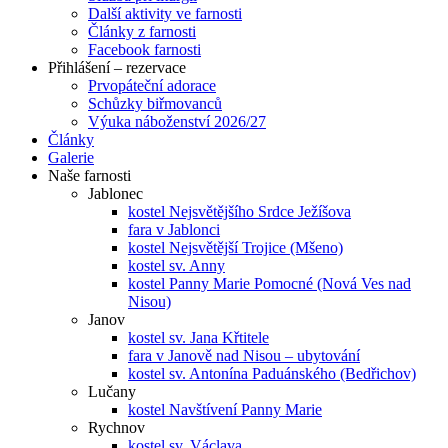
Další aktivity ve farnosti
Články z farnosti
Facebook farnosti
Přihlášení – rezervace
Prvopáteční adorace
Schůzky biřmovanců
Výuka náboženství 2026/27
Články
Galerie
Naše farnosti
Jablonec
kostel Nejsvětějšího Srdce Ježíšova
fara v Jablonci
kostel Nejsvětější Trojice (Mšeno)
kostel sv. Anny
kostel Panny Marie Pomocné (Nová Ves nad
Nisou)
Janov
kostel sv. Jana Křtitele
fara v Janově nad Nisou – ubytování
kostel sv. Antonína Paduánského (Bedřichov)
Lučany
kostel Navštívení Panny Marie
Rychnov
kostel sv. Václava