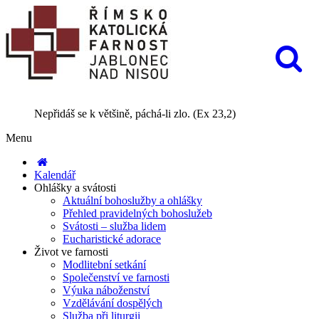
Nepřidáš se k většině, páchá-li zlo. (Ex 23,2)
Menu
Kalendář
Ohlášky a svátosti
Aktuální bohoslužby a ohlášky
Přehled pravidelných bohoslužeb
Svátosti – služba lidem
Eucharistické adorace
Život ve farnosti
Modlitební setkání
Společenství ve farnosti
Výuka náboženství
Vzdělávání dospělých
Služba při liturgii