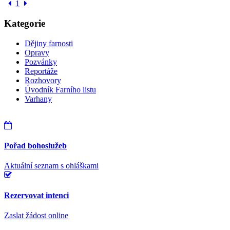
1
Kategorie
Dějiny farnosti
Opravy
Pozvánky
Reportáže
Rozhovory
Úvodník Farního listu
Varhany
Pořad bohoslužeb
Aktuální seznam s ohláškami
Rezervovat intenci
Zaslat žádost online