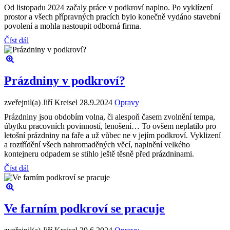
Od listopadu 2024 začaly práce v podkroví naplno. Po vyklízení
prostor a všech přípravných pracích bylo konečně vydáno stavební
povolení a mohla nastoupit odborná firma.
Číst dál
Prázdniny v podkroví?
zveřejnil(a) Jiří Kreisel
28.9.2024
Opravy
Prázdniny jsou obdobím volna, či alespoň časem zvolnění tempa,
úbytku pracovních povinností, lenošení… To ovšem neplatilo pro
letošní prázdniny na faře a už vůbec ne v jejím podkroví. Vyklizení
a roztřídění všech nahromaděných věcí, naplnění velkého
kontejneru odpadem se stihlo ještě těsně před prázdninami.
Číst dál
Ve farním podkroví se pracuje