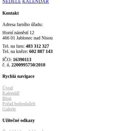
NEDĚLE
KALENDÁŘ
Kontakt
Adresa farního úřadu:
Horní náměstí 12
466 01 Jablonec nad Nisou
Tel. na faru:
483 312 327
Tel. na kněze:
602 887 143
IČO:
16390113
č. ú.
2200995750/2010
Rychlá navigace
Úvod
Kalendář
Blog
Pořad bohoslužeb
Galerie
Užitečné odkazy