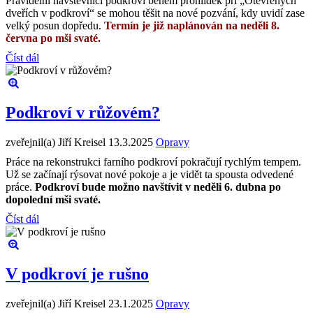
Pravidelní návštěvníci podkroví během prohlídek při „Otevřených
dveřích v podkroví“ se mohou těšit na nové pozvání, kdy uvidí zase
velký posun dopředu.
Termín je již naplánován na neděli 8.
června po mši svaté.
Číst dál
Podkroví v růžovém?
zveřejnil(a) Jiří Kreisel
13.3.2025
Opravy
Práce na rekonstrukci farního podkroví pokračují rychlým tempem.
Už se začínají rýsovat nové pokoje a je vidět ta spousta odvedené
práce.
Podkroví bude možno navštívit v neděli 6. dubna po
dopolední mši svaté.
Číst dál
V podkroví je rušno
zveřejnil(a) Jiří Kreisel
23.1.2025
Opravy