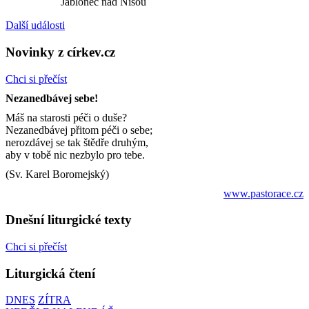
Jablonec nad Nisou
Další události
Novinky z církev.cz
Chci si přečíst
Nezanedbávej sebe!
Máš na starosti péči o duše?
Nezanedbávej přitom péči o sebe;
nerozdávej se tak štědře druhým,
aby v tobě nic nezbylo pro tebe.
(Sv. Karel Boromejský)
www.pastorace.cz
Dnešní liturgické texty
Chci si přečíst
Liturgická čtení
DNES
ZÍTRA