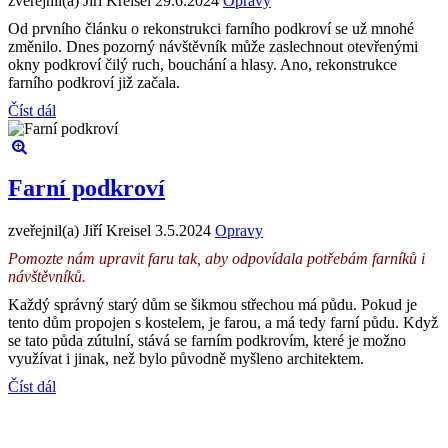
zveřejnil(a) Jiří Kreisel
29.6.2024
Opravy
Od prvního článku o rekonstrukci farního podkroví se už mnohé
změnilo. Dnes pozorný návštěvník může zaslechnout otevřenými
okny podkroví čilý ruch, bouchání a hlasy. Ano, rekonstrukce
farního podkroví již začala.
Číst dál
Farní podkroví
zveřejnil(a) Jiří Kreisel
3.5.2024
Opravy
Pomozte nám upravit faru tak, aby odpovídala potřebám farníků i
návštěvníků.
Každý správný starý dům se šikmou střechou má půdu. Pokud je
tento dům propojen s kostelem, je farou, a má tedy farní půdu. Když
se tato půda zútulní, stává se farním podkrovím, které je možno
využívat i jinak, než bylo původně myšleno architektem.
Číst dál