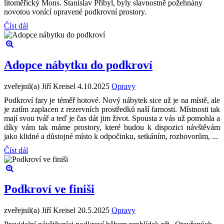
litoměřický Mons. Stanislav Přibyl, byly slavnostně požehnány
novotou vonící opravené podkrovní prostory.
Číst dál
Adopce nábytku do podkroví
zveřejnil(a) Jiří Kreisel
4.10.2025
Opravy
Podkroví fary je téměř hotové. Nový nábytek sice už je na místě, ale
je zatím zaplacen z rezervních prostředků naší farnosti. Místnosti tak
mají svou tvář a teď je čas dát jim život. Spousta z vás už pomohla a
díky vám tak máme prostory, které budou k dispozici návštěvám
jako klidné a důstojné místo k odpočinku, setkáním, rozhovorům, ...
Číst dál
Podkroví ve finiši
zveřejnil(a) Jiří Kreisel
20.5.2025
Opravy