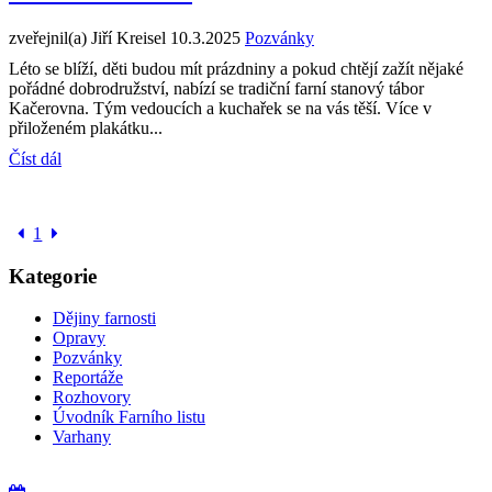
zveřejnil(a) Jiří Kreisel
10.3.2025
Pozvánky
Léto se blíží, děti budou mít prázdniny a pokud chtějí zažít nějaké
pořádné dobrodružství, nabízí se tradiční farní stanový tábor
Kačerovna. Tým vedoucích a kuchařek se na vás těší. Více v
přiloženém plakátku...
Číst dál
1
Kategorie
Dějiny farnosti
Opravy
Pozvánky
Reportáže
Rozhovory
Úvodník Farního listu
Varhany