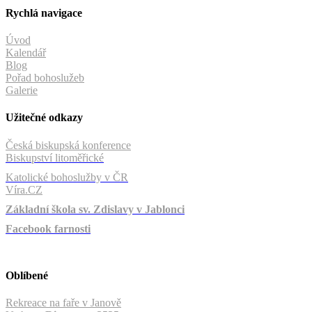
Rychlá navigace
Úvod
Kalendář
Blog
Pořad bohoslužeb
Galerie
Užitečné odkazy
Česká biskupská konference
Biskupství litoměřické
Katolické bohoslužby v ČR
Víra.CZ
Základní škola sv. Zdislavy v Jablonci
Facebook farnosti
Oblíbené
Rekreace na faře v Janově