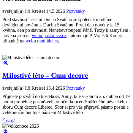
zveřejnil(a) Jiří Kreisel
14.5.2026
Pozvánky
Před slavností seslání Ducha Svatého se společně modlíme
devítidenní novénu k Duchu Svatému. První den novény je 15.
května, den po slavnosti Nanebevstoupení Páně. Texty k zamyšlení i
novéna jsou na
webu pastorace.cz
, autorem je P. Vojtěch Kodet,
případně na
webu modlitba.cz
.
Milostivé léto – Cum decore
zveřejnil(a) Jiří Kreisel
13.4.2026
Pozvánky
Přijměte pozvání do kostela sv. Anny, kde v sobotu 25. dubna od 19
hodin proběhne postně-velikonoční koncert Smíšeného pěveckého
sboru Cum decore Liberec. Sbor si pro vás připravil pásmo postní a
velikonoční hudby s názvem Milostivé léto
Číst dál