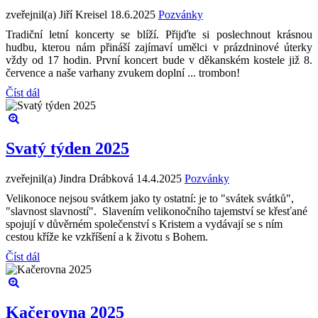
zveřejnil(a) Jiří Kreisel
18.6.2025
Pozvánky
Tradiční letní koncerty se blíží. Přijďte si poslechnout krásnou
hudbu, kterou nám přináší zajímaví umělci v prázdninové úterky
vždy od 17 hodin. První koncert bude v děkanském kostele již 8.
července a naše varhany zvukem doplní ... trombon!
Číst dál
Svatý týden 2025
zveřejnil(a) Jindra Drábková
14.4.2025
Pozvánky
Velikonoce nejsou svátkem jako ty ostatní: je to "svátek svátků",
"slavnost slavností". Slavením velikonočního tajemství se křesťané
spojují v důvěrném společenství s Kristem a vydávají se s ním
cestou kříže ke vzkříšení a k životu s Bohem.
Číst dál
Kačerovna 2025