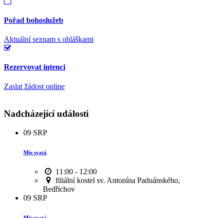
Pořad bohoslužeb
Aktuální seznam s ohláškami
Rezervovat intenci
Zaslat žádost online
Nadcházející události
09
SRP
Mše svatá
11:00 - 12:00
filiální kostel sv. Antonína Paduánského,
Bedřichov
09
SRP
Mše svatá