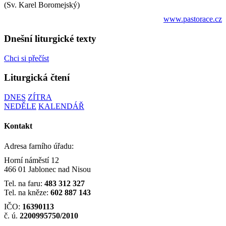
(Sv. Karel Boromejský)
www.pastorace.cz
Dnešní liturgické texty
Chci si přečíst
Liturgická čtení
DNES
ZÍTRA
NEDĚLE
KALENDÁŘ
Kontakt
Adresa farního úřadu:
Horní náměstí 12
466 01 Jablonec nad Nisou
Tel. na faru:
483 312 327
Tel. na kněze:
602 887 143
IČO:
16390113
č. ú.
2200995750/2010