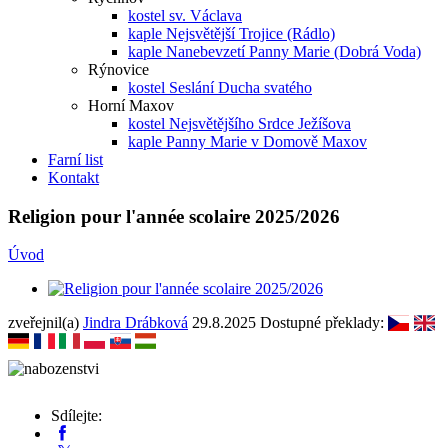
kostel sv. Václava
kaple Nejsvětější Trojice (Rádlo)
kaple Nanebevzetí Panny Marie (Dobrá Voda)
Rýnovice
kostel Seslání Ducha svatého
Horní Maxov
kostel Nejsvětějšího Srdce Ježíšova
kaple Panny Marie v Domově Maxov
Farní list
Kontakt
Religion pour l'année scolaire 2025/2026
Úvod
zveřejnil(a)
Jindra Drábková
29.8.2025
Dostupné překlady:
Sdílejte: