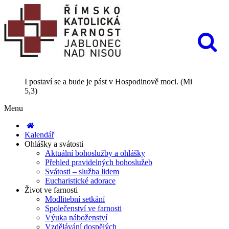
I postaví se a bude je pást v Hospodinově moci. (Mi
5,3)
Menu
Kalendář
Ohlášky a svátosti
Aktuální bohoslužby a ohlášky
Přehled pravidelných bohoslužeb
Svátosti – služba lidem
Eucharistické adorace
Život ve farnosti
Modlitební setkání
Společenství ve farnosti
Výuka náboženství
Vzdělávání dospělých