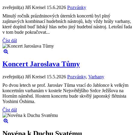
zveřejnil(a) Jiří Kreisel
15.6.2026
Pozvánky
Minulý ročník prázdninových úterních koncertů byl plný
zajímavých kombinací hudebních nástrojů, kdy vždy hrály varhany,
které doplnil buď lidský hlas nebo jiný hudební nástroj. Letošní řada
v tom bude pokračovat...
Číst dál
Koncert Jaroslava Tůmy
zveřejnil(a) Jiří Kreisel
15.5.2026
Pozvánky
,
Varhany
Po dvou letech se prof. Jaroslav Tůma vrací do Jablonce k velkým
koncertním varhanám v kostele Nejsvětějšího Srdce Ježíšova na
Horním náměstí. Hostem koncertu bude skvělý japonský flétnista
Yoshimi Óshima.
Číst dál
Novéna k Duchu Svatému