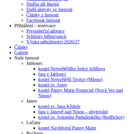
Služba při liturgii
Další aktivity ve farnosti
Články z farnosti
Facebook farnosti
Přihlášení – rezervace
Prvopáteční adorace
Schůzky biřmovanců
Výuka náboženství 2026/27
Články
Galerie
Naše farnosti
Jablonec
kostel Nejsvětějšího Srdce Ježíšova
fara v Jablonci
kostel Nejsvětější Trojice (Mšeno)
kostel sv. Anny
kostel Panny Marie Pomocné (Nová Ves nad
Nisou)
Janov
kostel sv. Jana Křtitele
fara v Janově nad Nisou – ubytování
kostel sv. Antonína Paduánského (Bedřichov)
Lučany
kostel Navštívení Panny Marie
Rychnov