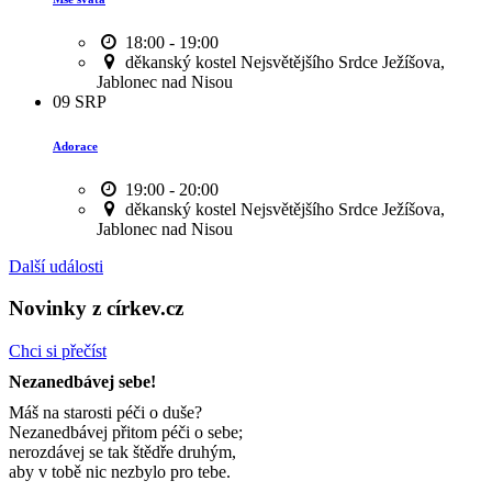
18:00 - 19:00
děkanský kostel Nejsvětějšího Srdce Ježíšova,
Jablonec nad Nisou
09
SRP
Adorace
19:00 - 20:00
děkanský kostel Nejsvětějšího Srdce Ježíšova,
Jablonec nad Nisou
Další události
Novinky z církev.cz
Chci si přečíst
Nezanedbávej sebe!
Máš na starosti péči o duše?
Nezanedbávej přitom péči o sebe;
nerozdávej se tak štědře druhým,
aby v tobě nic nezbylo pro tebe.