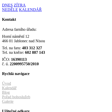
DNES
ZÍTRA
NEDĚLE
KALENDÁŘ
Kontakt
Adresa farního úřadu:
Horní náměstí 12
466 01 Jablonec nad Nisou
Tel. na faru:
483 312 327
Tel. na kněze:
602 887 143
IČO:
16390113
č. ú.
2200995750/2010
Rychlá navigace
Úvod
Kalendář
Blog
Pořad bohoslužeb
Galerie
Užitečné odkazy