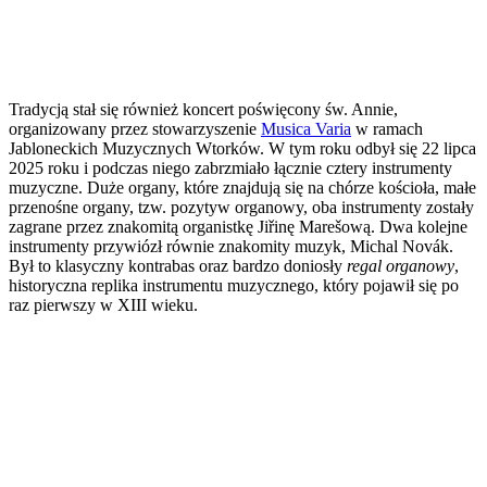
Tradycją stał się również koncert poświęcony św. Annie,
organizowany przez stowarzyszenie
Musica Varia
w ramach
Jabloneckich Muzycznych Wtorków. W tym roku odbył się 22 lipca
2025 roku i podczas niego zabrzmiało łącznie cztery instrumenty
muzyczne. Duże organy, które znajdują się na chórze kościoła, małe
przenośne organy, tzw. pozytyw organowy, oba instrumenty zostały
zagrane przez znakomitą organistkę Jiřinę Marešową. Dwa kolejne
instrumenty przywiózł równie znakomity muzyk, Michal Novák.
Był to klasyczny kontrabas oraz bardzo doniosły
regal organowy
,
historyczna replika instrumentu muzycznego, który pojawił się po
raz pierwszy w XIII wieku.