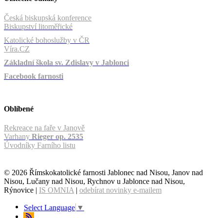
Česká biskupská konference
Biskupství litoměřické
Katolické bohoslužby v ČR
Víra.CZ
Základní škola sv. Zdislavy v Jablonci
Facebook farnosti
Oblíbené
Rekreace na faře v Janově
Varhany
Rieger op. 2535
Úvodníky Farního listu
© 2026 Římskokatolické farnosti Jablonec nad Nisou, Janov nad
Nisou, Lučany nad Nisou, Rychnov u Jablonce nad Nisou,
Rýnovice |
IS OMNIA
|
odebírat novinky e-mailem
Select Language
▼