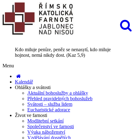
Kdo miluje peníze, peněz se nenasytí, kdo miluje
hojnost, nemá nikdy dost. (Kaz 5,9)
Menu
Kalendář
Ohlášky a svátosti
Aktuální bohoslužby a ohlášky
Přehled pravidelných bohoslužeb
Svátosti – služba lidem
Eucharistické adorace
Život ve farnosti
Modlitební setkání
Společenství ve farnosti
Výuka náboženství
Vzdělávání dospělých