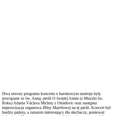
Dwa utwory programu koncertu o barokowym nastroju były
powiązane ze św. Anną: pieśń O świętej Annie (z Muzyki św.
Roku) Adama Václava Michny z Otradovic oraz następna
improwizacja organowa Jiřiny Marešowej na tę pieśń. Koncert był
bardzo piękny, a zarazem interesujący dla słuchaczy, ponieważ