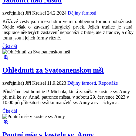
Jablonci nad Nisou
zveřejnil(a) Jiří Kreisel
24.2.2024
Dějiny farnosti
Křížové cesty jsou mezi lidmi velmi oblíbenou formou pobožnosti.
Nejde však o závazný liturgický prvek. Jejich tradice je stará,
inspirace některých zastavení nepochází z bible, ale z tradice, a díky
tomu jsou i jejich formy různé.
Číst dál
Ohlédnutí za Svatoanenskou mší
zveřejnil(a) Jiří Kreisel
11.9.2023
Dějiny farnosti
,
Reportáže
Přinášíme text homilie P. Michala, která zazněla v kostele sv. Anny
při mši ke sv. Anně, patronce města, v sobotu 29. července 2023 v
10.00 při příležitosti svátku manželů sv. Anny a sv. Jáchyma.
Číst dál
Poutní mše v kostele sv. Anny