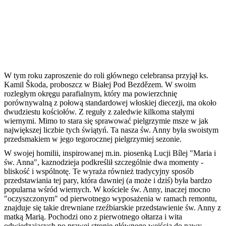
W tym roku zaproszenie do roli głównego celebransa przyjął ks.
Kamil Škoda, proboszcz w Białej Pod Bezdězem. W swoim
rozległym okręgu parafialnym, który ma powierzchnię
porównywalną z połową standardowej włoskiej diecezji, ma około
dwudziestu kościołów. Z reguły z zaledwie kilkoma stałymi
wiernymi. Mimo to stara się sprawować pielgrzymie msze w jak
największej liczbie tych świątyń. Ta nasza św. Anny była swoistym
przedsmakiem w jego tegorocznej pielgrzymiej sezonie.
W swojej homilii, inspirowanej m.in. piosenką Lucji Bílej "Maria i
św. Anna", kaznodzieja podkreślił szczególnie dwa momenty -
bliskość i wspólnotę. Te wyraża również tradycyjny sposób
przedstawiania tej pary, która dawniej (a może i dziś) była bardzo
popularna wśród wiernych. W kościele św. Anny, inaczej mocno
"oczyszczonym" od pierwotnego wyposażenia w ramach remontu,
znajduje się takie drewniane rzeźbiarskie przedstawienie św. Anny z
matką Marią. Pochodzi ono z pierwotnego ołtarza i wita
odwiedzających po prawej stronie głównego wejścia do nawy