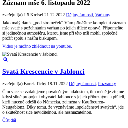
Záznam mše 6. listopadu 2022
zveřejnil(a) Jiří Kreisel
21.12.2022
Dějiny farnosti
,
Varhany
Jako malý dárek „pod stromeček“ Vám přinášíme kompletní záznam
mše svaté s požehnáním varhan po jejich tříleté opravě. Připomeňte
si jedinečnou atmosféru, kterou jsme při této mši mohli společně
prožít spolu s naším biskupem.
Video je možno zhlédnout na youtube.
Svatá Krescencie v Jablonci
zveřejnil(a) Borek Tichý
18.11.2022
Dějiny farnosti
,
Pozvánky
Čím více se vzdalujeme poválečným událostem, tím méně je zřejmé
kdysi silné propojení obyvatel Jablonce s jejich příbuznými a přáteli,
kteří nuceně odešli do Německa, zejména v Kaufbeuren-
Neugablonz. Díky tomu, že vyznáváme „společenství svatých“, jde
o skutečnost sice neviditelnou, ale nesmazatelnou.
Číst dál