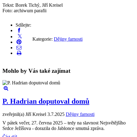
Tekst: Borek Tichý, Jiří Kreisel
Foto: archiwum parafii
Sdílejte:
Kategorie:
Dějiny farnosti
Mohlo by Vás také zajímat
P. Hadrian doputoval domů
zveřejnil(a) Jiří Kreisel
3.7.2025
Dějiny farnosti
V pátek večer, 27. června 2025 – tedy na slavnost Nejsvětějšího
Srdce Ježíšova - dorazila do Jablonce smutná zpráva.
Číst dál