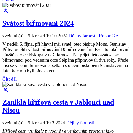
Svátost biřmování 2024
zveřejnil(a) Jiří Kreisel
19.10.2024
Dějiny farnosti
,
Reportáže
V neděli 6. října, při hlavní mši svaté, otec biskup Mons. Stanislav
Přibyl udělil svátost biřmování 19 biřmovancům. Byla to také první
návštěva otce biskupa v naší farnosti. Na přijetí této svátosti se
biřmovanci pod vedením otce Štěpána připravovali dva roky. Přede
mší se všichni biřmovanci setkali s otcem biskupem Stanislavem na
faře, kde mu byli představeni.
Číst dál
Zaniklá křížová cesta v Jablonci nad
Nisou
zveřejnil(a) Jiří Kreisel
19.3.2024
Dějiny farnosti
Křížové cesty vznikaly původně ve venkovním prostoru jako