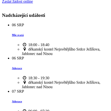
Zaslat žádost online
Nadcházející události
06
SRP
Mše svatá
18:00 - 18:40
děkanský kostel Nejsvětějšího Srdce Ježíšova,
Jablonec nad Nisou
06
SRP
Adorace
18:30 - 19:30
děkanský kostel Nejsvětějšího Srdce Ježíšova,
Jablonec nad Nisou
07
SRP
Adorace