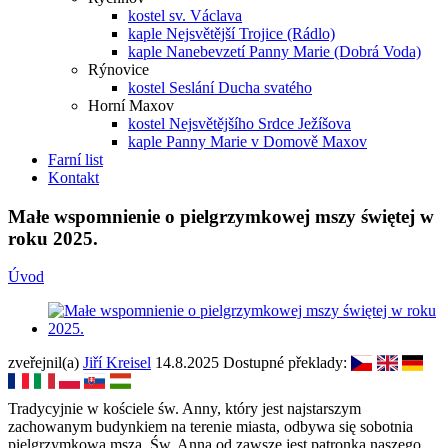
kostel sv. Václava
kaple Nejsvětější Trojice (Rádlo)
kaple Nanebevzetí Panny Marie (Dobrá Voda)
Rýnovice
kostel Seslání Ducha svatého
Horní Maxov
kostel Nejsvětějšího Srdce Ježíšova
kaple Panny Marie v Domově Maxov
Farní list
Kontakt
Małe wspomnienie o pielgrzymkowej mszy świętej w
roku 2025.
Úvod
zveřejnil(a)
Jiří Kreisel
14.8.2025
Dostupné překlady:
Tradycyjnie w kościele św. Anny, który jest najstarszym
zachowanym budynkiem na terenie miasta, odbywa się sobotnia
pielgrzymkowa msza. Św. Anna od zawsze jest patronką naszego