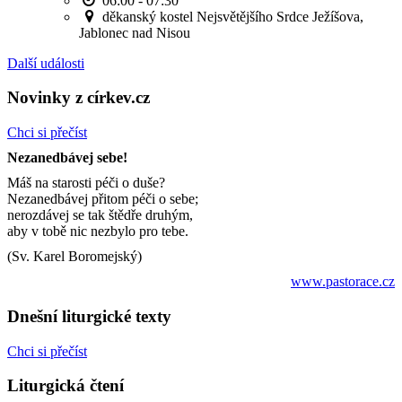
06:00 - 07:30
děkanský kostel Nejsvětějšího Srdce Ježíšova,
Jablonec nad Nisou
Další události
Novinky z církev.cz
Chci si přečíst
Nezanedbávej sebe!
Máš na starosti péči o duše?
Nezanedbávej přitom péči o sebe;
nerozdávej se tak štědře druhým,
aby v tobě nic nezbylo pro tebe.
(Sv. Karel Boromejský)
www.pastorace.cz
Dnešní liturgické texty
Chci si přečíst
Liturgická čtení