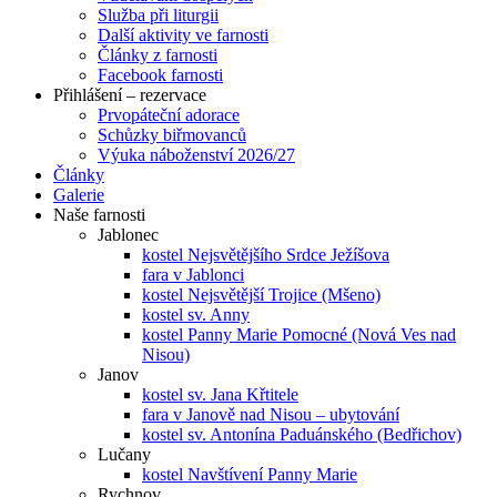
Služba při liturgii
Další aktivity ve farnosti
Články z farnosti
Facebook farnosti
Přihlášení – rezervace
Prvopáteční adorace
Schůzky biřmovanců
Výuka náboženství 2026/27
Články
Galerie
Naše farnosti
Jablonec
kostel Nejsvětějšího Srdce Ježíšova
fara v Jablonci
kostel Nejsvětější Trojice (Mšeno)
kostel sv. Anny
kostel Panny Marie Pomocné (Nová Ves nad
Nisou)
Janov
kostel sv. Jana Křtitele
fara v Janově nad Nisou – ubytování
kostel sv. Antonína Paduánského (Bedřichov)
Lučany
kostel Navštívení Panny Marie
Rychnov