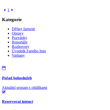
1
Kategorie
Dějiny farnosti
Opravy
Pozvánky
Reportáže
Rozhovory
Úvodník Farního listu
Varhany
Pořad bohoslužeb
Aktuální seznam s ohláškami
Rezervovat intenci