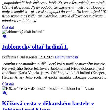
„napodobení“ bolestné cesty Ježíše Krista v Jeruzalémě, ve městě,
kde byl ukřižován. Nesly podobu tzv. zastavení – většinou sloupů či
malých kapliček – při cestě stoupající do vrchu. Na konci býval kříž
nebo skupina tří křížů, tzv. Kalvárie. Taková křížová cesta bývala v
minulosti i v Jablonci.
Číst dál
Jablonecký oltář hrdinů I.
zveřejnil(a) Jiří Kreisel
12.3.2024
Dějiny farnosti
Jediným z postranních oltářů, který byl v nově postaveném kostele
Nejsvětějšího Srdce Ježíšova v Jablonci nad Nisou dokončen ještě
za děkana Karla Vogela, je tzv. Oltář bojovníků či hrdinů (Krieger-,
Helden-Altar). Jeho zcela netypická tematika vzbuzuje pozornost …
Číst dál
Křížová cesta v děkanském kostele v