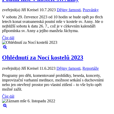
zveřejnil(a) Jiří Kreisel
10.7.2023
Dějiny farnosti
,
Pozvánky
V sobotu 29. července 2023 od 10 hodin se bude opět po třech
letech konat svatoanenská poutní mše v kostele sv. Anny. Jde o
nejbližší sobotu k datu 26. 7., což je v církevním kalendáři
připomínka sv. Anny a jejího manžela Jáchyma.
Číst dál
Ohlédnutí za Nocí kostelů 2023
zveřejnil(a) Jiří Kreisel
11.6.2023
Dějiny farnosti
,
Reportáže
Programy pro děti, komentované prohlídky, beseda, koncerty,
improvizační varhanní meditace, možnost setkání s duchovními
nebo jen otevřený prostor pro vlastní ztišení – to vše bylo opět
možné zažít.
Číst dál