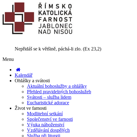
Nepřidáš se k většině, páchá-li zlo. (Ex 23,2)
Menu
Kalendář
Ohlášky a svátosti
Aktuální bohoslužby a ohlášky
Přehled pravidelných bohoslužeb
Svátosti – služba lidem
Eucharistické adorace
Život ve farnosti
Modlitební setkání
Společenství ve farnosti
Výuka náboženství
Vzdělávání dospělých
Služba při liturgii