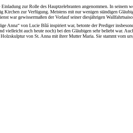
e Einladung zur Rolle des Hauptzelebranten angenommen. In seinem weit
ig Kirchen zur Verfügung. Meistens mit nur wenigen ständigen Gläubigen
ienst war gewissermaßen der Vorlauf seiner diesjährigen Wallfahrtsaiso
ilige Anna“ von Lucie Bílá inspiriert war, betonte der Prediger insb
(und vielleicht auch heute noch) bei den Gläubigen sehr beliebt war. A
che Holzskulptur von St. Anna mit ihrer Mutter Maria. Sie stammt vom 