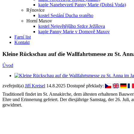
kaple Nanebevzetí Panny Marie (Dobrá Voda)
Rýnovice
kostel Seslání Ducha svatého
Horní Maxov
kostel Nejsvětějšího Srdce Ježíšova
kaple Panny Marie v Domově Maxov
Farní list
Kontakt
Kleine Rückschau auf die Wallfahrtsmesse zu St. An
Úvod
zveřejnil(a)
Jiří Kreisel
14.8.2025
Dostupné překlady:
Traditionell findet im St. Annakirche, dem ältesten erhaltenen Bauwerk
Ehre und Erinnerung gefeiert. Der diesjährige Samstag, der 26. Juli,
gewidmet.