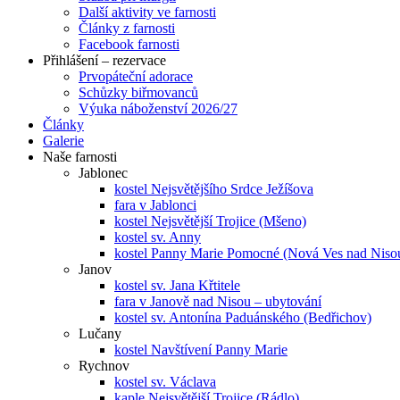
Další aktivity ve farnosti
Články z farnosti
Facebook farnosti
Přihlášení – rezervace
Prvopáteční adorace
Schůzky biřmovanců
Výuka náboženství 2026/27
Články
Galerie
Naše farnosti
Jablonec
kostel Nejsvětějšího Srdce Ježíšova
fara v Jablonci
kostel Nejsvětější Trojice (Mšeno)
kostel sv. Anny
kostel Panny Marie Pomocné (Nová Ves nad Niso
Janov
kostel sv. Jana Křtitele
fara v Janově nad Nisou – ubytování
kostel sv. Antonína Paduánského (Bedřichov)
Lučany
kostel Navštívení Panny Marie
Rychnov
kostel sv. Václava
kaple Nejsvětější Trojice (Rádlo)