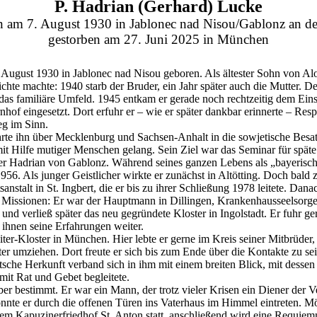
P. Hadrian (Gerhard) Lucke
n am 7. August 1930 in Jablonec nad Nisou/Gablonz an de
gestorben am 27. Juni 2025 in München
ugust 1930 in Jablonec nad Nisou geboren. Als ältester Sohn von Alo
chte machte: 1940 starb der Bruder, ein Jahr später auch die Mutter. D
d das familiäre Umfeld. 1945 entkam er gerade noch rechtzeitig dem Eins
hof eingesetzt. Dort erfuhr er – wie er später dankbar erinnerte – Res
eg im Sinn.
te ihn über Mecklenburg und Sachsen-Anhalt in die sowjetische Besatz
mit Hilfe mutiger Menschen gelang. Sein Ziel war das Seminar für spä
Frater Hadrian von Gablonz. Während seines ganzen Lebens als „bayerisc
956. Als junger Geistlicher wirkte er zunächst in Altötting. Doch bald 
stalt in St. Ingbert, die er bis zu ihrer Schließung 1978 leitete. Dana
tere Missionen: Er war der Hauptmann in Dillingen, Krankenhausseels
nd verließ später das neu gegründete Kloster in Ingolstadt. Er fuhr ge
ihnen seine Erfahrungen weiter.
ter-Kloster in München. Hier lebte er gerne im Kreis seiner Mitbrüder,
ter umziehen. Dort freute er sich bis zum Ende über die Kontakte zu 
tsche Herkunft verband sich in ihm mit einem breiten Blick, mit desse
mit Rat und Gebet begleitete.
aber bestimmt. Er war ein Mann, der trotz vieler Krisen ein Diener de
onnte er durch die offenen Türen ins Vaterhaus im Himmel eintreten. 
em Kapuzinerfriedhof St. Anton statt, anschließend wird eine Requiem