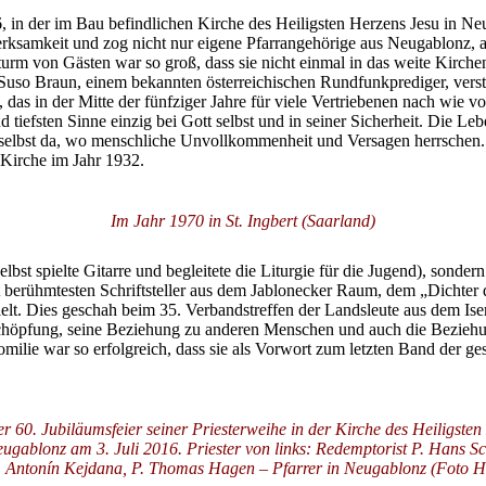
in der im Bau befindlichen Kirche des Heiligsten Herzens Jesu in Neu
rksamkeit und zog nicht nur eigene Pfarrangehörige aus Neugablonz, 
rm von Gästen war so groß, dass sie nicht einmal in das weite Kirchen
o Braun, einem bekannten österreichischen Rundfunkprediger, verstärk
das in der Mitte der fünfziger Jahre für viele Vertriebenen nach wie 
 tiefsten Sinne einzig bei Gott selbst und in seiner Sicherheit. Die Le
uen, selbst da, wo menschliche Unvollkommenheit und Versagen herrsc
 Kirche im Jahr 1932.
Im Jahr 1970 in St. Ingbert (Saarland)
elbst spielte Gitarre und begleitete die Liturgie für die Jugend), sonder
st berühmtesten Schriftsteller aus dem Jablonecker Raum, dem „Dichter d
lt. Dies geschah beim 35. Verbandstreffen der Landsleute aus dem Iserge
ur Schöpfung, seine Beziehung zu anderen Menschen und auch die Bezieh
omilie war so erfolgreich, dass sie als Vorwort zum letzten Band der g
r 60. Jubiläumsfeier seiner Priesterweihe in der Kirche des Heiligste
eugablonz am 3. Juli 2016. Priester von links: Redemptorist P. Hans Sc
. Antonín Kejdana, P. Thomas Hagen – Pfarrer in Neugablonz (Foto 