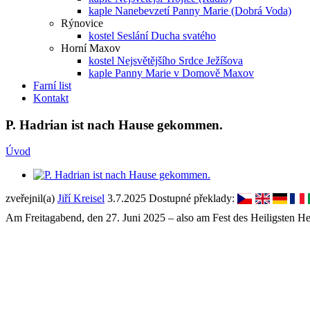
kaple Nanebevzetí Panny Marie (Dobrá Voda)
Rýnovice
kostel Seslání Ducha svatého
Horní Maxov
kostel Nejsvětějšího Srdce Ježíšova
kaple Panny Marie v Domově Maxov
Farní list
Kontakt
P. Hadrian ist nach Hause gekommen.
Úvod
zveřejnil(a)
Jiří Kreisel
3.7.2025
Dostupné překlady:
Am Freitagabend, den 27. Juni 2025 – also am Fest des Heiligsten Her