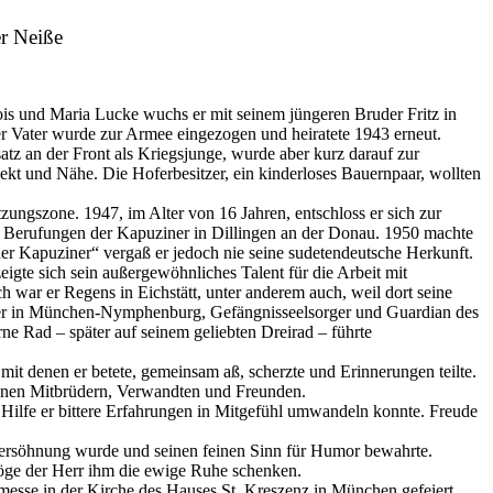
r Neiße
is und Maria Lucke wuchs er mit seinem jüngeren Bruder Fritz in
er Vater wurde zur Armee eingezogen und heiratete 1943 erneut.
atz an der Front als Kriegsjunge, wurde aber kurz darauf zur
pekt und Nähe. Die Hoferbesitzer, ein kinderloses Bauernpaar, wollten
ungszone. 1947, im Alter von 16 Jahren, entschloss er sich zur
te Berufungen der Kapuziner in Dillingen an der Donau. 1950 machte
her Kapuziner“ vergaß er jedoch nie seine sudetendeutsche Herkunft.
zeigte sich sein außergewöhnliches Talent für die Arbeit mit
ch war er Regens in Eichstätt, unter anderem auch, weil dort seine
orger in München-Nymphenburg, Gefängnisseelsorger und Guardian des
rne Rad – später auf seinem geliebten Dreirad – führte
 mit denen er betete, gemeinsam aß, scherzte und Erinnerungen teilte.
seinen Mitbrüdern, Verwandten und Freunden.
n Hilfe er bittere Erfahrungen in Mitgefühl umwandeln konnte. Freude
r Versöhnung wurde und seinen feinen Sinn für Humor bewahrte.
Möge der Herr ihm die ewige Ruhe schenken.
messe in der Kirche des Hauses St. Kreszenz in München gefeiert.