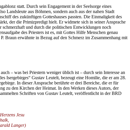
gablonz statt. Durch sein Engagement in der Seelsorge eines
also Landsleute aus Böhmen, sondern auch aus der nahen Stadt
schiff des zukünftigen Gotteshauses passten. Die Einmaligkeit des
t, der die Primizpredigt hielt. Er widmete sich in seiner Ansprache
vor schmerzhaft und durch die politischen Entwicklungen noch
bensaufgabe des Priesters ist es, mit Gottes Hilfe Menschen genau
hen. P. Braun erwähnte in Bezug auf den Schmerz im Zusammenhang mit
n auch – was bei Priestern weniger üblich ist – durch sein Interesse an
es Isergebirges“ Gustav Leutelt, bezeugt eine Homilie, die er am 28.
birge. In dieser Ansprache berührte er drei Bereiche, die er für
ung zu den Kirchen der Heimat. In den Werken dieses Autors, der
esammelten Schriften von Gustav Leutelt, veröffentlicht in der BRD
n Herzens Jesu
halk,
Harald Langer)