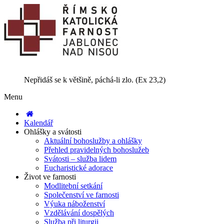
Nepřidáš se k většině, páchá-li zlo. (Ex 23,2)
Menu
Kalendář
Ohlášky a svátosti
Aktuální bohoslužby a ohlášky
Přehled pravidelných bohoslužeb
Svátosti – služba lidem
Eucharistické adorace
Život ve farnosti
Modlitební setkání
Společenství ve farnosti
Výuka náboženství
Vzdělávání dospělých
Služba při liturgii