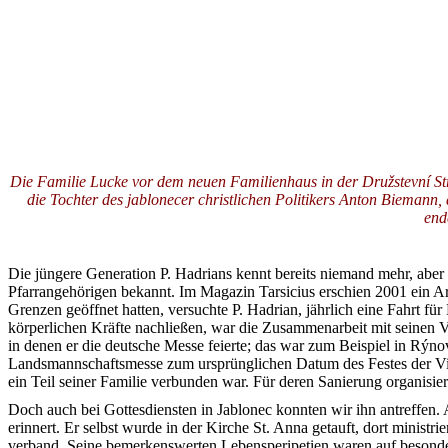
Die Familie Lucke vor dem neuen Familienhaus in der Družstevní S
die Tochter des jablonecer christlichen Politikers Anton Biemann, 
end
Die jüngere Generation P. Hadrians kennt bereits niemand mehr, aber
Pfarrangehörigen bekannt. Im Magazin Tarsicius erschien 2001 ein A
Grenzen geöffnet hatten, versuchte P. Hadrian, jährlich eine Fahrt fü
körperlichen Kräfte nachließen, war die Zusammenarbeit mit seinen Ve
in denen er die deutsche Messe feierte; das war zum Beispiel in Rýn
Landsmannschaftsmesse zum ursprünglichen Datum des Festes der Visitat
ein Teil seiner Familie verbunden war. Für deren Sanierung organisier
Doch auch bei Gottesdiensten in Jablonec konnten wir ihn antreffen.
erinnert. Er selbst wurde in der Kirche St. Anna getauft, dort ministri
verband. Seine bemerkenswerten Lebensperipetien waren auf besonder