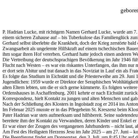
gebore
P. Hadrian Lucke, mit richtigem Namen Gerhard Lucke, wurde am 7. A
einem sicheren Zuhause auf – bis Tuberkulose das Familienglück zuni
Gerhard selbst überlebte die Krankheit, doch der Krieg zerstörte bal
Zwangsarbeit als ungelernte Hilfskraft auf einem tschechischen Bauern
ihm sogar ihren Hof vererben. Gerhard hatte jedoch einen anderen W
Die Vertreibung der deutschsprachigen Bevölkerung im Jahr 1946 führ
Flucht nach Westen – es war ein riskantes Unterfangen, das ihm nur 
er dort sein Abitur und trat danach in das Noviziat in Lauf ein als 
Es folgte das Studium in Eichstätt und die Priesterweihe am 29. Juni 1
Jugendlichen: 1959 wurde er Direktor der Seraphischen Wohltätigkeitsan
alten Eltern lebten, um die er sich gerne kümmerte. Es folgten wei
Ordenshauses in Aschaffenburg. 2001 kehrte er nach Eichstätt zurück u
Korrespondenz, hielt Kontakt zu jungen und alten Menschen und gab 
Nach der Schließung des Klosters in Ingolstadt zog er 2014 ins Antoni
Im Februar 2025 musste er in das Pflegeheim St. Kreszenz beim Klos
Pater Hadrian war stets aufmerksam und hilfsbereit. Seine sudetendeu
bereitete ihm der Kontakt zu Verwandten, deren Kinder und Enkel er 
Er war einer der Zeugen des vergangenen Jahrhunderts – nicht laut, 
Am Fest des Heiligsten Herzens Jesu im Jahr 2025 – am 27. Juni – k
Die Beerdigung findet am Donnerstag, den 3. Juli, um 8:45 Uhr auf d