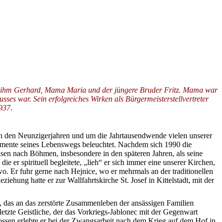
ei ihm Gerhard, Mama Maria und der jüngere Bruder Fritz. Mama war
sses war. Sein erfolgreiches Wirken als Bürgermeisterstellvertreter
1937
.
 in den Neunzigerjahren und um die Jahrtausendwende vielen unserer
Momente seines Lebenswegs beleuchtet. Nachdem sich 1990 die
eisen nach Böhmen, insbesondere in den späteren Jahren, als seine
er spirituell begleitete, „lieh“ er sich immer eine unserer Kirchen,
. Er fuhr gerne nach Hejnice, wo er mehrmals an der traditionellen
hung hatte er zur Wallfahrtskirche St. Josef in Kittelstadt, mit der
, das an das zerstörte Zusammenleben der ansässigen Familien
r letzte Geistliche, der das Vorkriegs-Jablonec mit der Gegenwart
ssen erlebte er bei der Zwangsarbeit nach dem Krieg auf dem Hof in