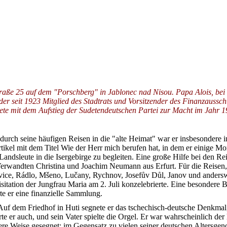
traße 25 auf dem "Porschberg" in Jablonec nad Nisou. Papa Alois, b
der seit 1923 Mitglied des Stadtrats und Vorsitzender des Finanzausschu
ete mit dem Aufstieg der Sudetendeutschen Partei zur Macht im Jahr 
 durch seine häufigen Reisen in die "alte Heimat" war er insbesondere
rtikel mit dem Titel Wie der Herr mich berufen hat, in dem er einige 
r Landsleute in die Isergebirge zu begleiten. Eine große Hilfe bei den R
rwandten Christina und Joachim Neumann aus Erfurt. Für die Reisen, die 
ovice, Rádlo, Mšeno, Lučany, Rychnov, Josefův Důl, Janov und anderswo
ion der Jungfrau Maria am 2. Juli konzelebrierte. Eine besondere Bezie
te er eine finanzielle Sammlung.
 Auf dem Friedhof in Huti segnete er das tschechisch-deutsche Denkmal
erte er auch, und sein Vater spielte die Orgel. Er war wahrscheinlich de
e Weise gesegnet: im Gegensatz zu vielen seiner deutschen Altersgeno