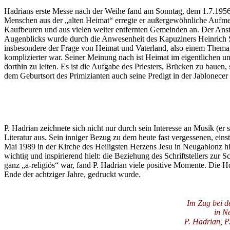
Hadrians erste Messe nach der Weihe fand am Sonntag, dem 1.7.1956, 
Menschen aus der „alten Heimat“ erregte er außergewöhnliche Aufme
Kaufbeuren und aus vielen weiter entfernten Gemeinden an. Der Anstu
Augenblicks wurde durch die Anwesenheit des Kapuziners Heinrich Sus
insbesondere der Frage von Heimat und Vaterland, also einem Thema, 
komplizierter war. Seiner Meinung nach ist Heimat im eigentlichen und
dorthin zu leiten. Es ist die Aufgabe des Priesters, Brücken zu ba
dem Geburtsort des Primizianten auch seine Predigt in der Jablonecer
P. Hadrian zeichnete sich nicht nur durch sein Interesse an Musik (er s
Literatur aus. Sein inniger Bezug zu dem heute fast vergessenen, ein
Mai 1989 in der Kirche des Heiligsten Herzens Jesu in Neugablonz hie
wichtig und inspirierend hielt: die Beziehung des Schriftstellers z
ganz „a-religiös“ war, fand P. Hadrian viele positive Momente. Die H
Ende der achtziger Jahre, gedruckt wurde.
Im Zug bei de
in N
P. Hadrian, P