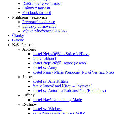
Další aktivity ve farnosti
Články z farnosti
Facebook farnosti
Přihlášení – rezervace
Prvopáteční adorace
Schůzky biřmovanců
Výuka náboženství 2026/27
Články
Galerie
Naše farnosti
Jablonec
kostel Nejsvětějšího Srdce Ježíšova
fara v Jablonci
kostel Nejsvětější Trojice (Mšeno)
kostel sv. Anny
kostel Panny Marie Pomocné (Nová Ves nad Niso
Janov
kostel sv. Jana Křtitele
fara v Janově nad Nisou – ubytování
kostel sv. Antonína Paduánského (Bedřichov)
Lučany
kostel Navštívení Panny Marie
Rychnov
kostel sv. Václava
kaple Nejsvětější Trojice (Rádlo)