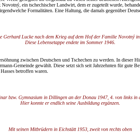
ovotný, ein tschechischer Landwirt, dem er zugeteilt wurde, behandelt
irgendwelche Formalitäten. Eine Haltung, die damals gegenüber Deutsch
ge Gerhard Lucke nach dem Krieg auf dem Hof der Familie Novotný in 
Diese Lebensetappe endete im Sommer 1946.
ersöhnung zwischen Deutschen und Tschechen zu werden. In dieser Hinsi
ermann-Gemeinde gewählt. Diese setzt sich seit Jahrzehnten für gute
 Hasses betroffen waren.
ar bzw. Gymnasium in Dillingen an der Donau 1947, 4. von links in d
Hier konnte er endlich seine Ausbildung ergänzen.
Mit seinen Mitbrüdern in Eichstätt 1953, zweit von rechts oben