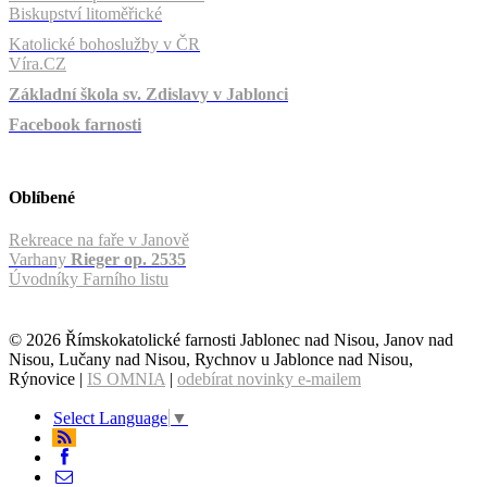
Biskupství litoměřické
Katolické bohoslužby v ČR
Víra.CZ
Základní škola sv. Zdislavy v Jablonci
Facebook farnosti
Oblíbené
Rekreace na faře v Janově
Varhany
Rieger op. 2535
Úvodníky Farního listu
© 2026 Římskokatolické farnosti Jablonec nad Nisou, Janov nad
Nisou, Lučany nad Nisou, Rychnov u Jablonce nad Nisou,
Rýnovice |
IS OMNIA
|
odebírat novinky e-mailem
Select Language
▼