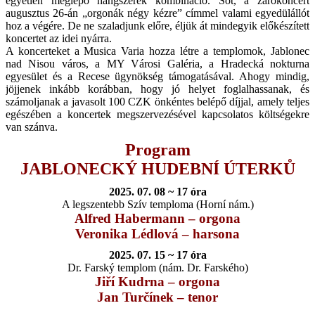
egyetlen meglepő hangszerek kombináció. Sőt, a zárókoncert
augusztus 26-án „orgonák négy kézre” címmel valami egyedülállót
hoz a végére. De ne szaladjunk előre, éljük át mindegyik előkészített
koncertet az idei nyárra.
A koncerteket a Musica Varia hozza létre a templomok, Jablonec
nad Nisou város, a MY Városi Galéria, a Hradecká nokturna
egyesület és a Recese ügynökség támogatásával. Ahogy mindig,
jöjjenek inkább korábban, hogy jó helyet foglalhassanak, és
számoljanak a javasolt 100 CZK önkéntes belépő díjjal, amely teljes
egészében a koncertek megszervezésével kapcsolatos költségekre
van szánva.
Program
JABLONECKÝ HUDEBNÍ ÚTERKŮ
2025. 07. 08 ~ 17 óra
A legszentebb Szív temploma (Horní nám.)
Alfred Habermann – orgona
Veronika Lédlová – harsona
2025. 07. 15 ~ 17 óra
Dr. Farský templom (nám. Dr. Farského)
Jiří Kudrna – orgona
Jan Turčínek – tenor