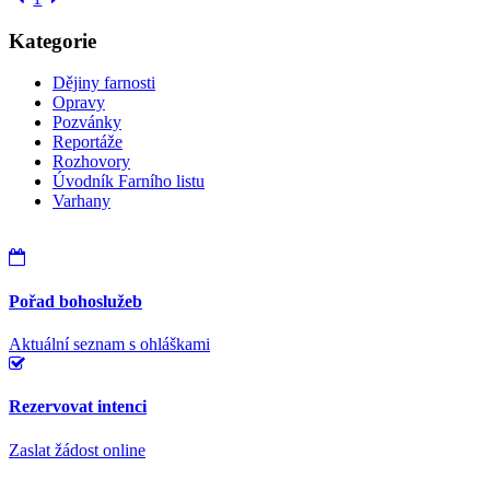
Kategorie
Dějiny farnosti
Opravy
Pozvánky
Reportáže
Rozhovory
Úvodník Farního listu
Varhany
Pořad bohoslužeb
Aktuální seznam s ohláškami
Rezervovat intenci
Zaslat žádost online