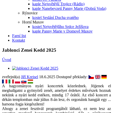
kaple Nejsvětější Trojice (Rádlo)
kaple Nanebevzetí Panny Marie (Dobrá Voda)
Rýnovice
kostel Seslání Ducha svatého
Horní Maxov
kostel Nejsvětějšího Srdce Ježíšova
kaple Panny Marie v Domově Maxov
Farní list
Kontakt
Jablonci Zenei Kedd 2025
Úvod
zveřejnil(a)
Jiří Kreisel
18.6.2025
Dostupné překlady:
A hagyományos nyári koncertek közelednek. Jöjjenek el
meghallgatni a gyönyörű zenét, amelyet érdekes művészek hoznak
nekünk a nyári kedd estéken, mindig 17 órától. Az első koncert a
dékán templomban már július 8-án lesz, és orgonáink hangját egy ...
harsona fogja kiegészíteni!
Ahogy a zenei fesztivál programjából látható, ez nem lesz az