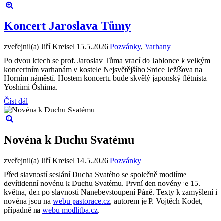
Koncert Jaroslava Tůmy
zveřejnil(a) Jiří Kreisel
15.5.2026
Pozvánky
,
Varhany
Po dvou letech se prof. Jaroslav Tůma vrací do Jablonce k velkým
koncertním varhanám v kostele Nejsvětějšího Srdce Ježíšova na
Horním náměstí. Hostem koncertu bude skvělý japonský flétnista
Yoshimi Óshima.
Číst dál
Novéna k Duchu Svatému
zveřejnil(a) Jiří Kreisel
14.5.2026
Pozvánky
Před slavností seslání Ducha Svatého se společně modlíme
devítidenní novénu k Duchu Svatému. První den novény je 15.
května, den po slavnosti Nanebevstoupení Páně. Texty k zamyšlení i
novéna jsou na
webu pastorace.cz
, autorem je P. Vojtěch Kodet,
případně na
webu modlitba.cz
.