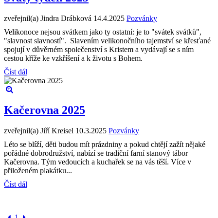
zveřejnil(a) Jindra Drábková
14.4.2025
Pozvánky
Velikonoce nejsou svátkem jako ty ostatní: je to "svátek svátků",
"slavnost slavností". Slavením velikonočního tajemství se křesťané
spojují v důvěrném společenství s Kristem a vydávají se s ním
cestou kříže ke vzkříšení a k životu s Bohem.
Číst dál
Kačerovna 2025
zveřejnil(a) Jiří Kreisel
10.3.2025
Pozvánky
Léto se blíží, děti budou mít prázdniny a pokud chtějí zažít nějaké
pořádné dobrodružství, nabízí se tradiční farní stanový tábor
Kačerovna. Tým vedoucích a kuchařek se na vás těší. Více v
přiloženém plakátku...
Číst dál
1