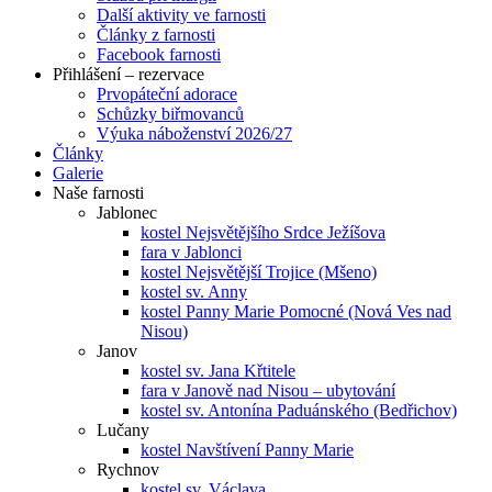
Další aktivity ve farnosti
Články z farnosti
Facebook farnosti
Přihlášení – rezervace
Prvopáteční adorace
Schůzky biřmovanců
Výuka náboženství 2026/27
Články
Galerie
Naše farnosti
Jablonec
kostel Nejsvětějšího Srdce Ježíšova
fara v Jablonci
kostel Nejsvětější Trojice (Mšeno)
kostel sv. Anny
kostel Panny Marie Pomocné (Nová Ves nad
Nisou)
Janov
kostel sv. Jana Křtitele
fara v Janově nad Nisou – ubytování
kostel sv. Antonína Paduánského (Bedřichov)
Lučany
kostel Navštívení Panny Marie
Rychnov
kostel sv. Václava