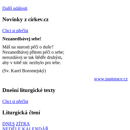
Další události
Novinky z církev.cz
Chci si přečíst
Nezanedbávej sebe!
Máš na starosti péči o duše?
Nezanedbávej přitom péči o sebe;
nerozdávej se tak štědře druhým,
aby v tobě nic nezbylo pro tebe.
(Sv. Karel Boromejský)
www.pastorace.cz
Dnešní liturgické texty
Chci si přečíst
Liturgická čtení
DNES
ZÍTRA
NEDĚLE
KALENDÁŘ