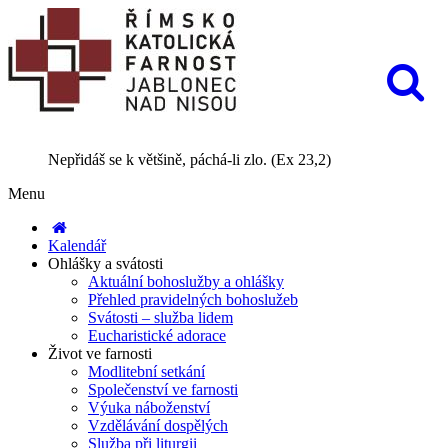
Nepřidáš se k většině, páchá-li zlo. (Ex 23,2)
Menu
Kalendář
Ohlášky a svátosti
Aktuální bohoslužby a ohlášky
Přehled pravidelných bohoslužeb
Svátosti – služba lidem
Eucharistické adorace
Život ve farnosti
Modlitební setkání
Společenství ve farnosti
Výuka náboženství
Vzdělávání dospělých
Služba při liturgii