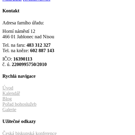
Kontakt
Adresa farního úřadu:
Horní náměstí 12
466 01 Jablonec nad Nisou
Tel. na faru:
483 312 327
Tel. na kněze:
602 887 143
IČO:
16390113
č. ú.
2200995750/2010
Rychlá navigace
Úvod
Kalendář
Blog
Pořad bohoslužeb
Galerie
Užitečné odkazy
Česká biskupská konference