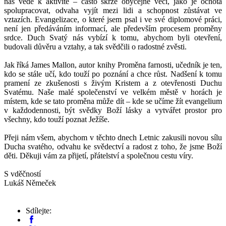
nás vede k aktivitě – často skrze obyčejné věci, jako je ochota
spolupracovat, odvaha vyjít mezi lidi a schopnost zůstávat ve
vztazích. Evangelizace, o které jsem psal i ve své diplomové práci,
není jen předáváním informací, ale především procesem proměny
srdce. Duch Svatý nás vybízí k tomu, abychom byli otevření,
budovali důvěru a vztahy, a tak svědčili o radostné zvěsti.
Jak říká James Mallon, autor knihy Proměna farnosti, učedník je ten,
kdo se stále učí, kdo touží po poznání a chce růst. Nadšení k tomu
pramení ze zkušenosti s živým Kristem a z otevřenosti Duchu
Svatému. Naše malé společenství ve velkém městě v horách je
místem, kde se tato proměna může dít – kde se učíme žít evangelium
v každodennosti, být svědky Boží lásky a vytvářet prostor pro
všechny, kdo touží poznat Ježíše.
Přeji nám všem, abychom v těchto dnech Letnic zakusili novou sílu
Ducha svatého, odvahu ke svědectví a radost z toho, že jsme Boží
děti. Děkuji vám za přijetí, přátelství a společnou cestu víry.
S vděčností
Lukáš Němeček
Sdílejte: