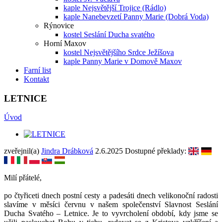
kaple Nejsvětější Trojice (Rádlo)
kaple Nanebevzetí Panny Marie (Dobrá Voda)
Rýnovice
kostel Seslání Ducha svatého
Horní Maxov
kostel Nejsvětějšího Srdce Ježíšova
kaple Panny Marie v Domově Maxov
Farní list
Kontakt
LETNICE
Úvod
zveřejnil(a)
Jindra Drábková
2.6.2025
Dostupné překlady:
Milí přátelé,
po čtyřiceti dnech postní cesty a padesáti dnech velikonoční radosti
slavíme v měsíci červnu v našem společenství Slavnost Seslání
Ducha Svatého – Letnice. Je to vyvrcholení období, kdy jsme se