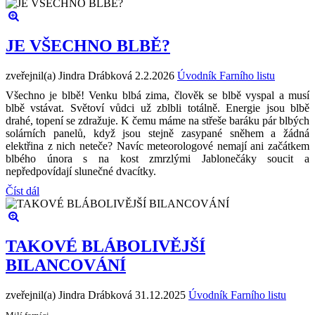
JE VŠECHNO BLBĚ?
zveřejnil(a) Jindra Drábková
2.2.2026
Úvodník Farního listu
Všechno je blbě! Venku blbá zima, člověk se blbě vyspal a musí
blbě vstávat. Světoví vůdci už zblbli totálně. Energie jsou blbě
drahé, topení se zdražuje. K čemu máme na střeše baráku pár blbých
solárních panelů, když jsou stejně zasypané sněhem a žádná
elektřina z nich neteče? Navíc meteorologové nemají ani začátkem
blbého února s na kost zmrzlými Jablonečáky soucit a
nepředpovídají slunečné dvacítky.
Číst dál
TAKOVÉ BLÁBOLIVĚJŠÍ
BILANCOVÁNÍ
zveřejnil(a) Jindra Drábková
31.12.2025
Úvodník Farního listu