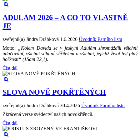
ADULÁM 2026 – A CO TO VLASTNĚ
JE
zveřejnil(a) Jindra Drábková
1.6.2026
Úvodník Farního listu
Motto:
„Kolem Davida se v jeskyni Adulám shromáždili všichni
utlačování, všichni stíhaní věřitelem a všichni, jejichž život byl plný
hořkosti“ (1Sam 22,1).
Číst dál
SLOVA NOVĚ POKŘTĚNÝCH
zveřejnil(a) Jindra Drábková
30.4.2026
Úvodník Farního listu
Zkrácená verze svědectví našich novokřtěnců.
Číst dál