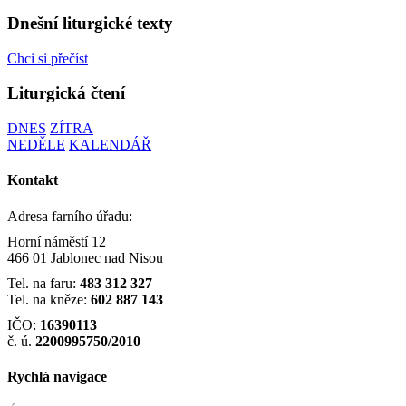
Dnešní liturgické texty
Chci si přečíst
Liturgická čtení
DNES
ZÍTRA
NEDĚLE
KALENDÁŘ
Kontakt
Adresa farního úřadu:
Horní náměstí 12
466 01 Jablonec nad Nisou
Tel. na faru:
483 312 327
Tel. na kněze:
602 887 143
IČO:
16390113
č. ú.
2200995750/2010
Rychlá navigace