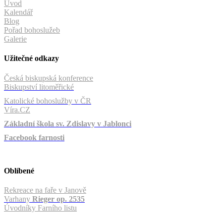
Úvod
Kalendář
Blog
Pořad bohoslužeb
Galerie
Užitečné odkazy
Česká biskupská konference
Biskupství litoměřické
Katolické bohoslužby v ČR
Víra.CZ
Základní škola sv. Zdislavy v Jablonci
Facebook farnosti
Oblíbené
Rekreace na faře v Janově
Varhany
Rieger op. 2535
Úvodníky Farního listu