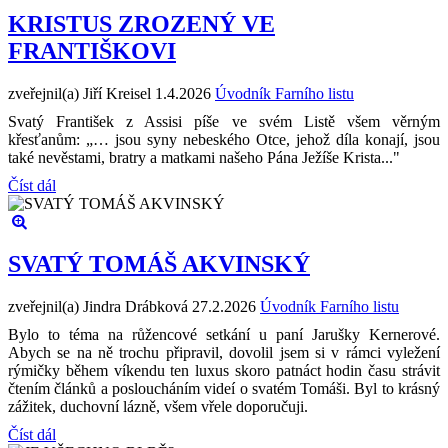
KRISTUS ZROZENÝ VE
FRANTIŠKOVI
zveřejnil(a) Jiří Kreisel
1.4.2026
Úvodník Farního listu
Svatý František z Assisi píše ve svém Listě všem věrným
křesťanům: „… jsou syny nebeského Otce, jehož díla konají, jsou
také nevěstami, bratry a matkami našeho Pána Ježíše Krista..."
Číst dál
SVATÝ TOMÁŠ AKVINSKÝ
zveřejnil(a) Jindra Drábková
27.2.2026
Úvodník Farního listu
Bylo to téma na růžencové setkání u paní Jarušky Kernerové.
Abych se na ně trochu připravil, dovolil jsem si v rámci vyležení
rýmičky během víkendu ten luxus skoro patnáct hodin času strávit
čtením článků a posloucháním videí o svatém Tomáši. Byl to krásný
zážitek, duchovní lázně, všem vřele doporučuji.
Číst dál