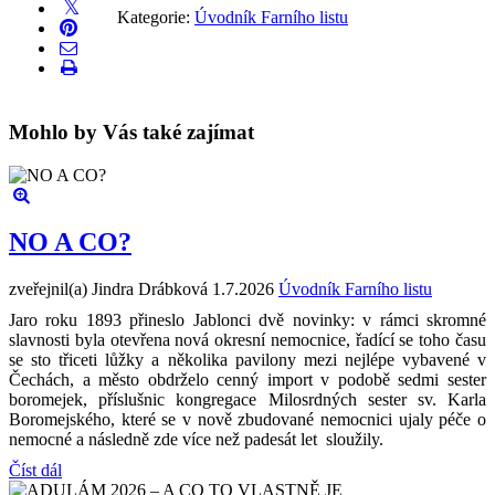
Kategorie:
Úvodník Farního listu
Mohlo by Vás také zajímat
NO A CO?
zveřejnil(a) Jindra Drábková
1.7.2026
Úvodník Farního listu
Jaro roku 1893 přineslo Jablonci dvě novinky: v rámci skromné
slavnosti byla otevřena nová okresní nemocnice, řadící se toho času
se sto třiceti lůžky a několika pavilony mezi nejlépe vybavené v
Čechách, a město obdrželo cenný import v podobě sedmi sester
boromejek, příslušnic kongregace Milosrdných sester sv. Karla
Boromejského, které se v nově zbudované nemocnici ujaly péče o
nemocné a následně zde více než padesát let sloužily.
Číst dál