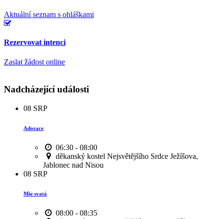
Aktuální seznam s ohláškami
Rezervovat intenci
Zaslat žádost online
Nadcházející události
08
SRP
Adorace
06:30 - 08:00
děkanský kostel Nejsvětějšího Srdce Ježíšova,
Jablonec nad Nisou
08
SRP
Mše svatá
08:00 - 08:35