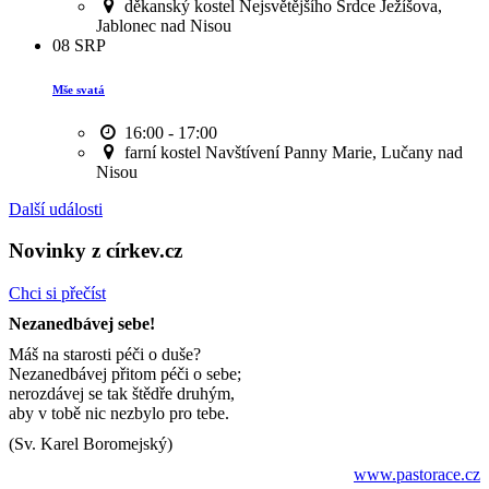
děkanský kostel Nejsvětějšího Srdce Ježíšova,
Jablonec nad Nisou
08
SRP
Mše svatá
16:00 - 17:00
farní kostel Navštívení Panny Marie, Lučany nad
Nisou
Další události
Novinky z církev.cz
Chci si přečíst
Nezanedbávej sebe!
Máš na starosti péči o duše?
Nezanedbávej přitom péči o sebe;
nerozdávej se tak štědře druhým,
aby v tobě nic nezbylo pro tebe.
(Sv. Karel Boromejský)
www.pastorace.cz