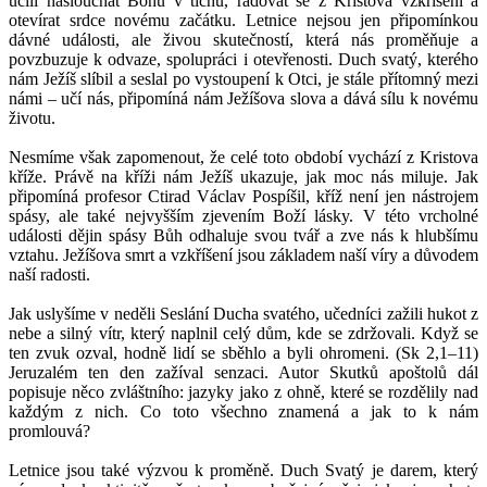
učili naslouchat Bohu v tichu, radovat se z Kristova vzkříšení a
otevírat srdce novému začátku. Letnice nejsou jen připomínkou
dávné události, ale živou skutečností, která nás proměňuje a
povzbuzuje k odvaze, spolupráci i otevřenosti. Duch svatý, kterého
nám Ježíš slíbil a seslal po vystoupení k Otci, je stále přítomný mezi
námi – učí nás, připomíná nám Ježíšova slova a dává sílu k novému
životu.
Nesmíme však zapomenout, že celé toto období vychází z Kristova
kříže. Právě na kříži nám Ježíš ukazuje, jak moc nás miluje. Jak
připomíná profesor Ctirad Václav Pospíšil, kříž není jen nástrojem
spásy, ale také nejvyšším zjevením Boží lásky. V této vrcholné
události dějin spásy Bůh odhaluje svou tvář a zve nás k hlubšímu
vztahu. Ježíšova smrt a vzkříšení jsou základem naší víry a důvodem
naší radosti.
Jak uslyšíme v neděli Seslání Ducha svatého, učedníci zažili hukot z
nebe a silný vítr, který naplnil celý dům, kde se zdržovali. Když se
ten zvuk ozval, hodně lidí se sběhlo a byli ohromeni. (Sk 2,1–11)
Jeruzalém ten den zažíval senzaci. Autor Skutků apoštolů dál
popisuje něco zvláštního: jazyky jako z ohně, které se rozdělily nad
každým z nich. Co toto všechno znamená a jak to k nám
promlouvá?
Letnice jsou také výzvou k proměně. Duch Svatý je darem, který