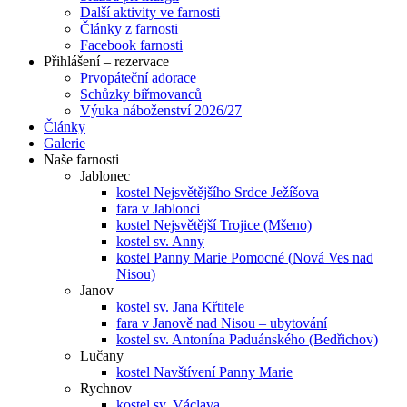
Další aktivity ve farnosti
Články z farnosti
Facebook farnosti
Přihlášení – rezervace
Prvopáteční adorace
Schůzky biřmovanců
Výuka náboženství 2026/27
Články
Galerie
Naše farnosti
Jablonec
kostel Nejsvětějšího Srdce Ježíšova
fara v Jablonci
kostel Nejsvětější Trojice (Mšeno)
kostel sv. Anny
kostel Panny Marie Pomocné (Nová Ves nad
Nisou)
Janov
kostel sv. Jana Křtitele
fara v Janově nad Nisou – ubytování
kostel sv. Antonína Paduánského (Bedřichov)
Lučany
kostel Navštívení Panny Marie
Rychnov
kostel sv. Václava