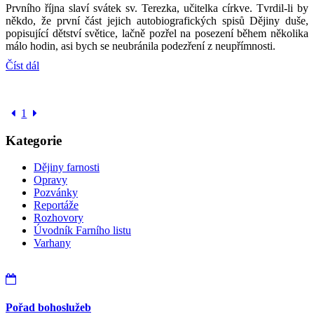
Prvního října slaví svátek sv. Terezka, učitelka církve. Tvrdil-li by
někdo, že první část jejich autobiografických spisů Dějiny duše,
popisující dětství světice, lačně pozřel na posezení během několika
málo hodin, asi bych se neubránila podezření z neupřímnosti.
Číst dál
1
Kategorie
Dějiny farnosti
Opravy
Pozvánky
Reportáže
Rozhovory
Úvodník Farního listu
Varhany
Pořad bohoslužeb