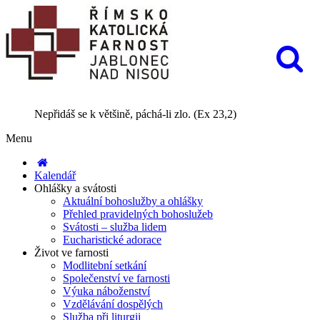
Nepřidáš se k většině, páchá-li zlo. (Ex 23,2)
Menu
Kalendář
Ohlášky a svátosti
Aktuální bohoslužby a ohlášky
Přehled pravidelných bohoslužeb
Svátosti – služba lidem
Eucharistické adorace
Život ve farnosti
Modlitební setkání
Společenství ve farnosti
Výuka náboženství
Vzdělávání dospělých
Služba při liturgii