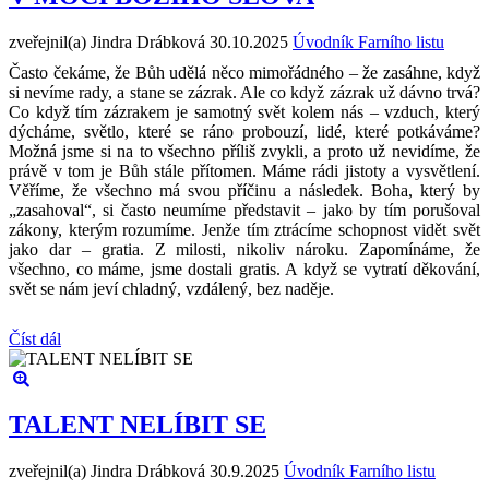
zveřejnil(a) Jindra Drábková
30.10.2025
Úvodník Farního listu
Často čekáme, že Bůh udělá něco mimořádného – že zasáhne, když
si nevíme rady, a stane se zázrak. Ale co když zázrak už dávno trvá?
Co když tím zázrakem je samotný svět kolem nás – vzduch, který
dýcháme, světlo, které se ráno probouzí, lidé, které potkáváme?
Možná jsme si na to všechno příliš zvykli, a proto už nevidíme, že
právě v tom je Bůh stále přítomen. Máme rádi jistoty a vysvětlení.
Věříme, že všechno má svou příčinu a následek. Boha, který by
„zasahoval“, si často neumíme představit – jako by tím porušoval
zákony, kterým rozumíme. Jenže tím ztrácíme schopnost vidět svět
jako dar – gratia. Z milosti, nikoliv nároku. Zapomínáme, že
všechno, co máme, jsme dostali gratis. A když se vytratí děkování,
svět se nám jeví chladný, vzdálený, bez naděje.
Číst dál
TALENT NELÍBIT SE
zveřejnil(a) Jindra Drábková
30.9.2025
Úvodník Farního listu