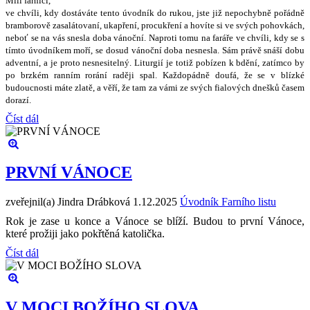
Milí farníci,
ve chvíli, kdy dostáváte tento úvodník do rukou, jste ji
ž
nepochybn
ě
po
ř
ádn
ě
bramborov
ě
zasalátovaní, ukap
ř
ení, procuk
ř
ení a hovíte si ve sv
ý
ch pohovkách,
nebo
ť
se na vás snesla doba váno
č
ní. Naproti tomu na fará
ř
e ve chvíli, kdy se s
tímto úvodníkem mo
ř
í, se dosud váno
č
ní doba nesnesla. Sám práv
ě
sná
š
í dobu
adventní, a je proto nesnesiteln
ý
. Liturgií je toti
ž
pobízen k bd
ě
ní, zatímco by
po brzkém ranním rorání rad
ě
ji spal. Ka
ž
dopádn
ě
doufá,
ž
e se v blízké
budoucnosti máte zlat
ě
, a v
ěř
í,
ž
e tam za vámi ze sv
ý
ch fialov
ý
ch dne
š
k
ů č
asem
dorazí.
Číst dál
PRVNÍ VÁNOCE
zveřejnil(a) Jindra Drábková
1.12.2025
Úvodník Farního listu
Rok je zase u konce a Vánoce se blíží. Budou to první Vánoce,
které prožiji jako pokřtěná katolička.
Číst dál
V MOCI BOŽÍHO SLOVA