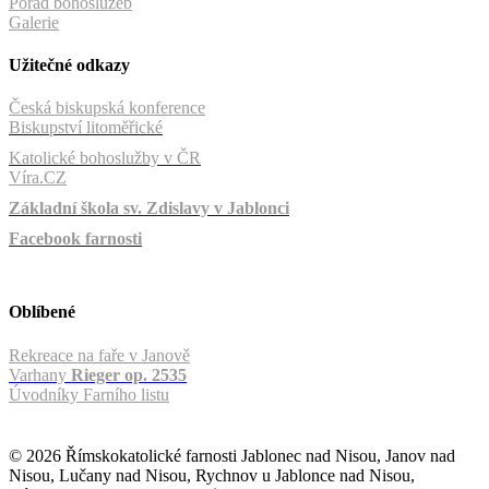
Pořad bohoslužeb
Galerie
Užitečné odkazy
Česká biskupská konference
Biskupství litoměřické
Katolické bohoslužby v ČR
Víra.CZ
Základní škola sv. Zdislavy v Jablonci
Facebook farnosti
Oblíbené
Rekreace na faře v Janově
Varhany
Rieger op. 2535
Úvodníky Farního listu
© 2026 Římskokatolické farnosti Jablonec nad Nisou, Janov nad
Nisou, Lučany nad Nisou, Rychnov u Jablonce nad Nisou,