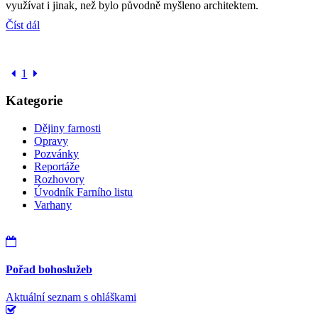
využívat i jinak, než bylo původně myšleno architektem.
Číst dál
1
Kategorie
Dějiny farnosti
Opravy
Pozvánky
Reportáže
Rozhovory
Úvodník Farního listu
Varhany
Pořad bohoslužeb
Aktuální seznam s ohláškami