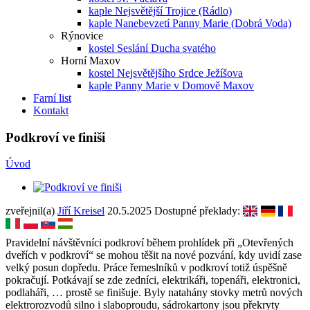
kaple Nejsvětější Trojice (Rádlo)
kaple Nanebevzetí Panny Marie (Dobrá Voda)
Rýnovice
kostel Seslání Ducha svatého
Horní Maxov
kostel Nejsvětějšího Srdce Ježíšova
kaple Panny Marie v Domově Maxov
Farní list
Kontakt
Podkroví ve finiši
Úvod
zveřejnil(a)
Jiří Kreisel
20.5.2025
Dostupné překlady:
Pravidelní návštěvníci podkroví během prohlídek při „Otevřených
dveřích v podkroví“ se mohou těšit na nové pozvání, kdy uvidí zase
velký posun dopředu. Práce řemeslníků v podkroví totiž úspěšně
pokračují. Potkávají se zde zedníci, elektrikáři, topenáři, elektronici,
podlaháři, … prostě se finišuje. Byly natahány stovky metrů nových
elektrorozvodů silno i slaboproudu, sádrokartony jsou překryty