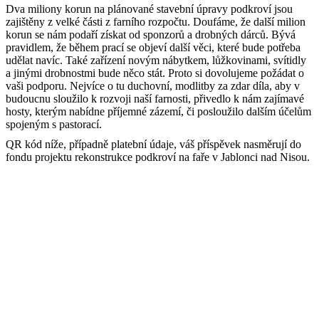
Dva miliony korun na plánované stavební úpravy podkroví jsou
zajištěny z velké části z farního rozpočtu. Doufáme, že další milion
korun se nám podaří získat od sponzorů a drobných dárců. Bývá
pravidlem, že během prací se objeví další věci, které bude potřeba
udělat navíc. Také zařízení novým nábytkem, lůžkovinami, svítidly
a jinými drobnostmi bude něco stát. Proto si dovolujeme požádat o
vaši podporu. Nejvíce o tu duchovní, modlitby za zdar díla, aby v
budoucnu sloužilo k rozvoji naší farnosti, přivedlo k nám zajímavé
hosty, kterým nabídne příjemné zázemí, či posloužilo dalším účelům
spojeným s pastorací.
QR kód níže, případně platební údaje, váš příspěvek nasměrují do
fondu projektu rekonstrukce podkroví na faře v Jablonci nad Nisou.