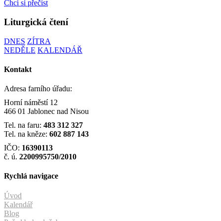
Chci si přečíst
Liturgická čtení
DNES
ZÍTRA
NEDĚLE
KALENDÁŘ
Kontakt
Adresa farního úřadu:
Horní náměstí 12
466 01 Jablonec nad Nisou
Tel. na faru:
483 312 327
Tel. na kněze:
602 887 143
IČO:
16390113
č. ú.
2200995750/2010
Rychlá navigace
Úvod
Kalendář
Blog