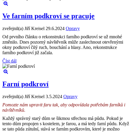
Ve farním podkroví se pracuje
zveřejnil(a) Jiří Kreisel
29.6.2024
Opravy
Od prvního článku o rekonstrukci farního podkroví se už mnohé
změnilo. Dnes pozorný návštěvník může zaslechnout otevřenými
okny podkroví čilý ruch, bouchání a hlasy. Ano, rekonstrukce
farního podkroví již začala.
Číst dál
Farní podkroví
zveřejnil(a) Jiří Kreisel
3.5.2024
Opravy
Pomozte nám upravit faru tak, aby odpovídala potřebám farníků i
návštěvníků.
Každý správný starý dům se šikmou střechou má půdu. Pokud je
tento dům propojen s kostelem, je farou, a má tedy farní půdu. Když
se tato půda zútulní, stává se farním podkrovím, které je možno