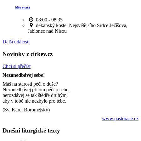
Mše svatá
08:00 - 08:35
děkanský kostel Nejsvětějšího Srdce Ježíšova,
Jablonec nad Nisou
Další události
Novinky z církev.cz
Chci si přečíst
Nezanedbávej sebe!
Máš na starosti péči o duše?
Nezanedbávej přitom péči o sebe;
nerozdávej se tak štědře druhým,
aby v tobě nic nezbylo pro tebe.
(Sv. Karel Boromejský)
www.pastorace.cz
Dnešní liturgické texty