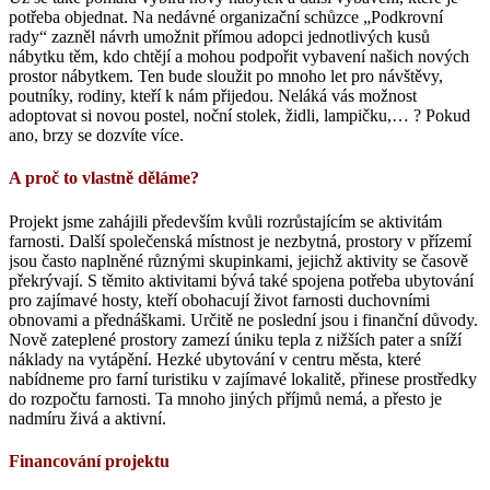
potřeba objednat. Na nedávné organizační schůzce „Podkrovní
rady“ zazněl návrh umožnit přímou adopci jednotlivých kusů
nábytku těm, kdo chtějí a mohou podpořit vybavení našich nových
prostor nábytkem. Ten bude sloužit po mnoho let pro návštěvy,
poutníky, rodiny, kteří k nám přijedou. Neláká vás možnost
adoptovat si novou postel, noční stolek, židli, lampičku,… ? Pokud
ano, brzy se dozvíte více.
A proč to vlastně děláme?
Projekt jsme zahájili především kvůli rozrůstajícím se aktivitám
farnosti. Další společenská místnost je nezbytná, prostory v přízemí
jsou často naplněné různými skupinkami, jejichž aktivity se časově
překrývají. S těmito aktivitami bývá také spojena potřeba ubytování
pro zajímavé hosty, kteří obohacují život farnosti duchovními
obnovami a přednáškami. Určitě ne poslední jsou i finanční důvody.
Nově zateplené prostory zamezí úniku tepla z nižších pater a sníží
náklady na vytápění. Hezké ubytování v centru města, které
nabídneme pro farní turistiku v zajímavé lokalitě, přinese prostředky
do rozpočtu farnosti. Ta mnoho jiných příjmů nemá, a přesto je
nadmíru živá a aktivní.
Financování projektu