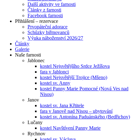
Další aktivity ve farnosti
Články z farnosti
Facebook farnosti
Přihlášení – rezervace
Prvopáteční adorace
Schůzky biřmovanců
Výuka náboženství 2026/27
Články
Galerie
Naše farnosti
Jablonec
kostel Nejsvětějšího Srdce Ježíšova
fara v Jablonci
kostel Nejsvětější Trojice (Mšeno)
kostel sv. Anny
kostel Panny Marie Pomocné (Nová Ves nad
Nisou)
Janov
kostel sv. Jana Křtitele
fara v Janově nad Nisou – ubytování
kostel sv. Antonína Paduánského (Bedřichov)
Lučany
kostel Navštívení Panny Marie
Rychnov
kostel sv. Václava