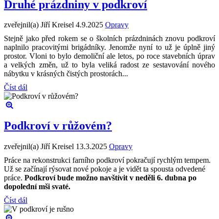
Druhé prázdniny v podkroví
zveřejnil(a) Jiří Kreisel
4.9.2025
Opravy
Stejně jako před rokem se o školních prázdninách znovu podkroví
naplnilo pracovitými brigádníky. Jenomže nyní to už je úplně jiný
prostor. Vloni to bylo demoliční ale letos, po roce stavebních úprav
a velkých změn, už to byla veliká radost ze sestavování nového
nábytku v krásných čistých prostorách...
Číst dál
Podkroví v růžovém?
zveřejnil(a) Jiří Kreisel
13.3.2025
Opravy
Práce na rekonstrukci farního podkroví pokračují rychlým tempem.
Už se začínají rýsovat nové pokoje a je vidět ta spousta odvedené
práce.
Podkroví bude možno navštívit v neděli 6. dubna po
dopolední mši svaté.
Číst dál