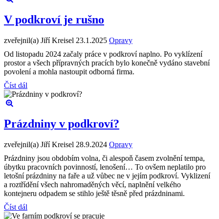
V podkroví je rušno
zveřejnil(a) Jiří Kreisel
23.1.2025
Opravy
Od listopadu 2024 začaly práce v podkroví naplno. Po vyklízení
prostor a všech přípravných pracích bylo konečně vydáno stavební
povolení a mohla nastoupit odborná firma.
Číst dál
Prázdniny v podkroví?
zveřejnil(a) Jiří Kreisel
28.9.2024
Opravy
Prázdniny jsou obdobím volna, či alespoň časem zvolnění tempa,
úbytku pracovních povinností, lenošení… To ovšem neplatilo pro
letošní prázdniny na faře a už vůbec ne v jejím podkroví. Vyklizení
a roztřídění všech nahromaděných věcí, naplnění velkého
kontejneru odpadem se stihlo ještě těsně před prázdninami.
Číst dál