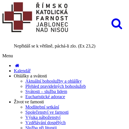
Nepřidáš se k většině, páchá-li zlo. (Ex 23,2)
Menu
Kalendář
Ohlášky a svátosti
Aktuální bohoslužby a ohlášky
Přehled pravidelných bohoslužeb
Svátosti – služba lidem
Eucharistické adorace
Život ve farnosti
Modlitební setkání
Společenství ve farnosti
Výuka náboženství
Vzdělávání dospělých
Služba při liturgii