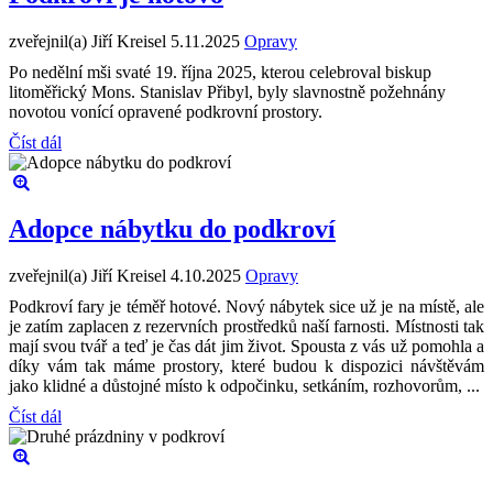
zveřejnil(a) Jiří Kreisel
5.11.2025
Opravy
Po nedělní mši svaté 19. října 2025, kterou celebroval biskup
litoměřický Mons. Stanislav Přibyl, byly slavnostně požehnány
novotou vonící opravené podkrovní prostory.
Číst dál
Adopce nábytku do podkroví
zveřejnil(a) Jiří Kreisel
4.10.2025
Opravy
Podkroví fary je téměř hotové. Nový nábytek sice už je na místě, ale
je zatím zaplacen z rezervních prostředků naší farnosti. Místnosti tak
mají svou tvář a teď je čas dát jim život. Spousta z vás už pomohla a
díky vám tak máme prostory, které budou k dispozici návštěvám
jako klidné a důstojné místo k odpočinku, setkáním, rozhovorům, ...
Číst dál