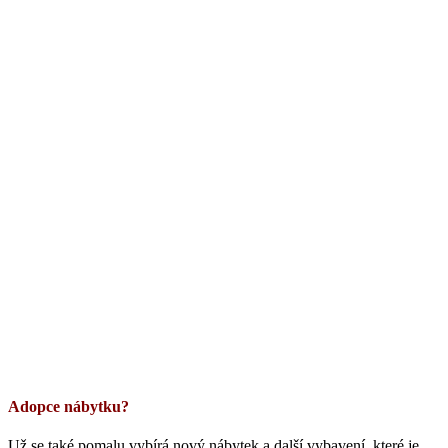
Adopce nábytku?
Už se také pomalu vybírá nový nábytek a další vybavení, které je