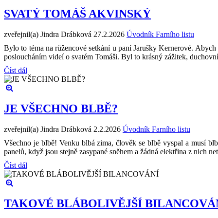
SVATÝ TOMÁŠ AKVINSKÝ
zveřejnil(a) Jindra Drábková
27.2.2026
Úvodník Farního listu
Bylo to téma na růžencové setkání u paní Jarušky Kernerové. Abych se
posloucháním videí o svatém Tomáši. Byl to krásný zážitek, duchovní
Číst dál
JE VŠECHNO BLBĚ?
zveřejnil(a) Jindra Drábková
2.2.2026
Úvodník Farního listu
Všechno je blbě! Venku blbá zima, člověk se blbě vyspal a musí blbě
panelů, když jsou stejně zasypané sněhem a žádná elektřina z nich n
Číst dál
TAKOVÉ BLÁBOLIVĚJŠÍ BILANCOVÁ