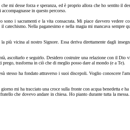
a che mi desse forza e speranza, ed è proprio allora che ho sentito il d
mi accompagnasse in questo percorso.
 sono i sacramenti e la vita consacrata. Mi piace davvero vedere com
on il catechismo. Nella paganesimo e nella magia mi mancava sempre qua
a la più vicina al nostro Signore. Essa deriva direttamente dagli insegn
tà, ascoltarlo e seguirlo. Desidero costruire una relazione con il Dio vi
i, ti prego, trasforma in ciò che di meglio posso dare al mondo (e a Te).
esù stesso ha fondato attraverso i suoi discepoli. Voglio conoscere l'am
Un giorno mi ha tracciato una croce sulla fronte con acqua benedetta e ha
fratello che dovevo andare in chiesa. Ho pianto durante tutta la messa. 