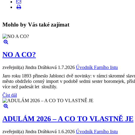
Mohlo by Vás také zajímat
NO A CO?
zveřejnil(a) Jindra Drábková
1.7.2026
Úvodník Farního listu
Jaro roku 1893 přineslo Jablonci dvě novinky: v rámci skromné slavn
město obdrželo cenný import v podobě sedmi sester boromejek, přís
více než padesát let sloužily.
Číst dál
ADULÁM 2026 – A CO TO VLASTNĚ JE
zveřejnil(a) Jindra Drábková
1.6.2026
Úvodník Farního listu