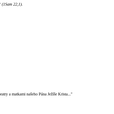
i“ (1Sam 22,1).
ratry a matkami našeho Pána Ježíše Krista..."