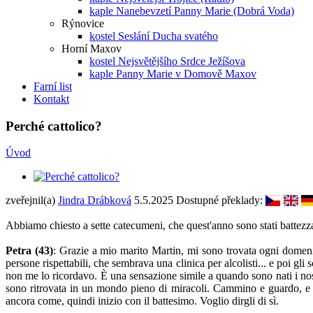
kaple Nanebevzetí Panny Marie (Dobrá Voda)
Rýnovice
kostel Seslání Ducha svatého
Horní Maxov
kostel Nejsvětějšího Srdce Ježíšova
kaple Panny Marie v Domově Maxov
Farní list
Kontakt
Perché cattolico?
Úvod
zveřejnil(a)
Jindra Drábková
5.5.2025
Dostupné překlady:
Abbiamo chiesto a sette catecumeni, che quest'anno sono stati battezzat
Petra (43)
: Grazie a mio marito Martin, mi sono trovata ogni domeni
persone rispettabili, che sembrava una clinica per alcolisti... e poi 
non me lo ricordavo. È una sensazione simile a quando sono nati i no
sono ritrovata in un mondo pieno di miracoli. Cammino e guardo, e c
ancora come, quindi inizio con il battesimo. Voglio dirgli di sì.