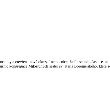
osti byla otevřena nová okresní nemocnice, řadící se toho času se sto 
lušnic kongregace Milosrdných sester sv. Karla Boromejského, které