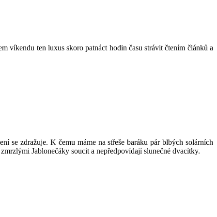
em víkendu ten luxus skoro patnáct hodin času strávit čtením článků a
opení se zdražuje. K čemu máme na střeše baráku pár blbých solárních
 zmrzlými Jablonečáky soucit a nepředpovídají slunečné dvacítky.