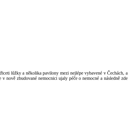
třiceti lůžky a několika pavilony mezi nejlépe vybavené v Čechách, a
 se v nově zbudované nemocnici ujaly péče o nemocné a následně zde