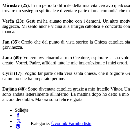
Miroslav (25)
: In un periodo difficile della mia vita cercavo qualcos
trovare un sostegno spirituale e diventare parte di una comunità che 
Verča (23)
: Gesù mi ha aiutato molto con i demoni. Un altro motivo
saggezza. Mi sento anche vicina alla liturgia cattolica e concordo c
manca.
Jan (35)
: Credo che dal punto di vista storico la Chiesa cattolica si
giovinezza.
Jana (49)
: Volevo avvicinarmi al mio Creatore, esplorare la sua volon
creato. Vorrei, Padre, affidarti tutte le mie imperfezioni e i miei error
Cyril (17)
: Voglio far parte della vera santa chiesa, che il Signore G
cammino che ha preparato per me.
Dajána (48)
: Sono diventata cattolica grazie a mio fratello Viktor. 
sono andata letteralmente all'inferno. La mattina dopo ho detto a mio 
ancora dei dubbi. Ma ora sono felice e grata.
Sdílejte:
Kategorie:
Úvodník Farního listu