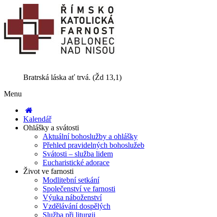
Bratrská láska ať trvá. (Žd 13,1)
Menu
Kalendář
Ohlášky a svátosti
Aktuální bohoslužby a ohlášky
Přehled pravidelných bohoslužeb
Svátosti – služba lidem
Eucharistické adorace
Život ve farnosti
Modlitební setkání
Společenství ve farnosti
Výuka náboženství
Vzdělávání dospělých
Služba při liturgii