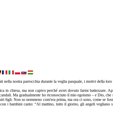
i nella nostra parrocchia durante la veglia pasquale, i motivi della loro
ca in chiesa, ma non capivo perché avrei dovuto farmi battezzare. App
gli scandali. Ma gradualmente ho riconosciuto il mio egoismo – e Dio, che
stri figli. Non so nemmeno com'era prima, ma ora ci sono, come se fosse
on i bambini canto: “Al mattino, tutto il giorno, gli angeli vegliano 