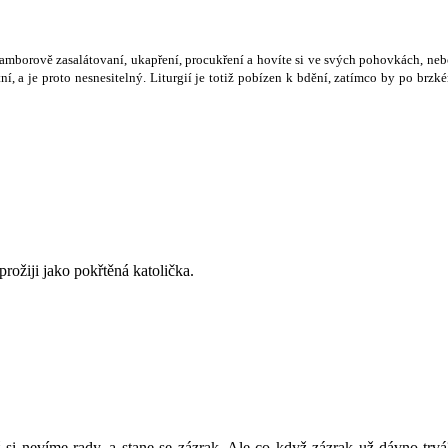
ramborov
ě
zasalátovaní, ukap
ř
ení, procuk
ř
ení a hovíte si ve sv
ý
ch pohovkách, neb
ní, a je proto nesnesiteln
ý
. Liturgií je toti
ž
pobízen k bd
ě
ní, zatímco by po brzké
rožiji jako pokřtěná katolička.
i nevíme rady, a stane se zázrak. Ale co když zázrak už dávno trv