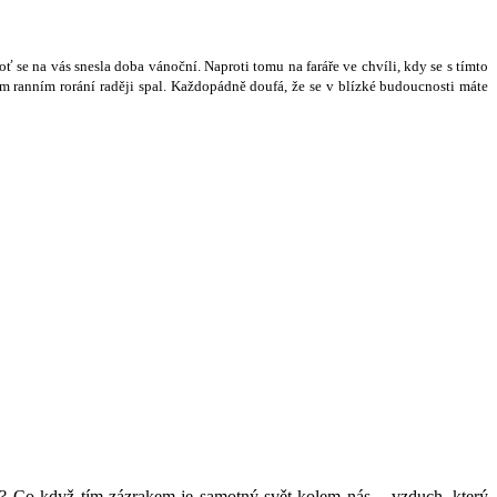
o
ť
se na vás snesla doba váno
č
ní. Naproti tomu na fará
ř
e ve chvíli, kdy se s tímto
m ranním rorání rad
ě
ji spal. Ka
ž
dopádn
ě
doufá,
ž
e se v blízké budoucnosti máte
á? Co když tím zázrakem je samotný svět kolem nás – vzduch, který