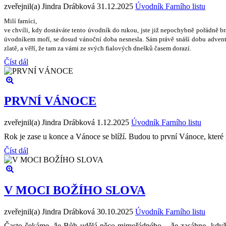
zveřejnil(a) Jindra Drábková
31.12.2025
Úvodník Farního listu
Milí farníci,
ve chvíli, kdy dostáváte tento úvodník do rukou, jste ji
ž
nepochybn
ě
po
ř
ádn
ě
b
úvodníkem mo
ř
í, se dosud váno
č
ní doba nesnesla. Sám práv
ě
sná
š
í dobu advent
zlat
ě
, a v
ěř
í,
ž
e tam za vámi ze sv
ý
ch fialov
ý
ch dne
š
k
ů č
asem dorazí.
Číst dál
PRVNÍ VÁNOCE
zveřejnil(a) Jindra Drábková
1.12.2025
Úvodník Farního listu
Rok je zase u konce a Vánoce se blíží. Budou to první Vánoce, které p
Číst dál
V MOCI BOŽÍHO SLOVA
zveřejnil(a) Jindra Drábková
30.10.2025
Úvodník Farního listu
Často čekáme, že Bůh udělá něco mimořádného – že zasáhne, když s