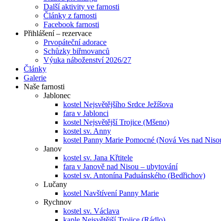
Další aktivity ve farnosti
Články z farnosti
Facebook farnosti
Přihlášení – rezervace
Prvopáteční adorace
Schůzky biřmovanců
Výuka náboženství 2026/27
Články
Galerie
Naše farnosti
Jablonec
kostel Nejsvětějšího Srdce Ježíšova
fara v Jablonci
kostel Nejsvětější Trojice (Mšeno)
kostel sv. Anny
kostel Panny Marie Pomocné (Nová Ves nad Niso
Janov
kostel sv. Jana Křtitele
fara v Janově nad Nisou – ubytování
kostel sv. Antonína Paduánského (Bedřichov)
Lučany
kostel Navštívení Panny Marie
Rychnov
kostel sv. Václava
kaple Nejsvětější Trojice (Rádlo)