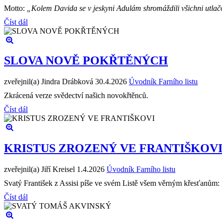
Motto:
„Kolem Davida se v jeskyni Adulám shromáždili všichni utlačová
Číst dál
SLOVA NOVĚ POKŘTĚNÝCH
zveřejnil(a) Jindra Drábková
30.4.2026
Úvodník Farního listu
Zkrácená verze svědectví našich novokřtěnců.
Číst dál
KRISTUS ZROZENÝ VE FRANTIŠKOV
zveřejnil(a) Jiří Kreisel
1.4.2026
Úvodník Farního listu
Svatý František z Assisi píše ve svém Listě všem věrným křesťanům: „
Číst dál