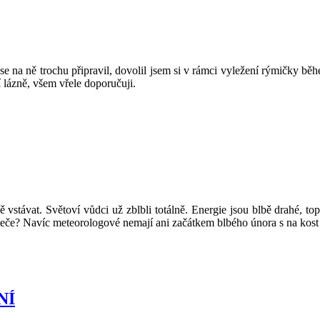
 na ně trochu připravil, dovolil jsem si v rámci vyležení rýmičky běh
 lázně, všem vřele doporučuji.
 vstávat. Světoví vůdci už zblbli totálně. Energie jsou blbě drahé, t
eteče? Navíc meteorologové nemají ani začátkem blbého února s na kost
NÍ