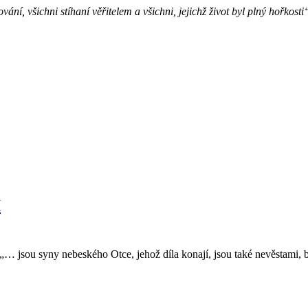
ní, všichni stíhaní věřitelem a všichni, jejichž život byl plný hořkost
I
… jsou syny nebeského Otce, jehož díla konají, jsou také nevěstami, b